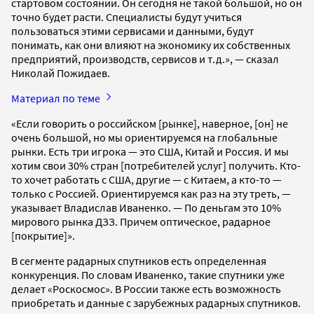
стартовом состоянии. Он сегодня не такой большой, но он
точно будет расти. Специалисты будут учиться
пользоваться этими сервисами и данными, будут
понимать, как они влияют на экономику их собственных
предприятий, производств, сервисов и т.д.», — сказал
Николай Пожидаев.
Материал по теме
«Если говорить о российском [рынке], наверное, [он] не
очень большой, но мы ориентируемся на глобальные
рынки. Есть три игрока — это США, Китай и Россия. И мы
хотим свои 30% стран [потребителей услуг] получить. Кто-
то хочет работать с США, другие — с Китаем, а кто-то —
только с Россией. Ориентируемся как раз на эту треть, —
указывает Владислав Иваненко. — По деньгам это 10%
мирового рынка ДЗЗ. Причем оптическое, радарное
[покрытие]».
В сегменте радарных спутников есть определенная
конкуренция. По словам Иваненко, такие спутники уже
делает «Роскосмос». В России также есть возможность
приобретать и данные с зарубежных радарных спутников.