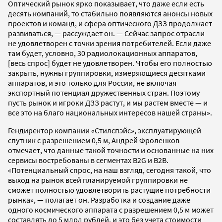
Оптический рынок ярко показывает, что даже если есть
десять компаний, то стабильно появляются анонсы новых
проектов и команд, и сфера оптического ДЗЗ продолжает
развиваться, — рассуждает он. — Сейчас запрос отрасли
не удовлетворен с точки зрения потребителей. Если даже
там будет, условно, 30 радиолокационных аппаратов,
[весь спрос] будет не удовлетворен. Чтобы его полностью
закрыть, нужны группировки, измеряющиеся десятками
аппаратов, и это только для России, не включая
экспортный потенциал дружественных стран. Поэтому
пусть рынок и игроки ДЗЗ растут, и мы растем вместе — и
все это на благо национальных интересов нашей страны».
Гендиректор компании «Стилспэйс», эксплуатирующей
спутник с разрешением 0,5 м, Андрей Фроленков
отмечает, что данные такой точности и основанные на них
сервисы востребованы в сегментах B2G и B2B.
«Потенциальный спрос, на наш взгляд, сегодня такой, что
выход на рынок всей планируемой группировки не
сможет полностью удовлетворить растущие потребности
рынка», — полагает он. Разработка и создание даже
одного космического аппарата с разрешением 0,5 м может
составлять до 5 млрд рублей, и это без учета стоимости