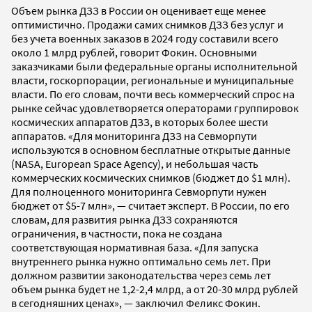
Объем рынка ДЗЗ в России он оценивает еще менее
оптимистично. Продажи самих снимков ДЗЗ без услуг и
без учета военных заказов в 2024 году составили всего
около 1 млрд рублей, говорит Фокин. Основными
заказчиками были федеральные органы исполнительной
власти, госкорпорации, региональные и муниципальные
власти. По его словам, почти весь коммерческий спрос на
рынке сейчас удовлетворяется операторами группировок
космических аппаратов ДЗЗ, в которых более шести
аппаратов. «Для мониторинга ДЗЗ на Севморпути
используются в основном бесплатные открытые данные
(NASA, European Space Agency), и небольшая часть
коммерческих космических снимков (бюджет до $1 млн).
Для полноценного мониторинга Севморпути нужен
бюджет от $5-7 млн», — считает эксперт. В России, по его
словам, для развития рынка ДЗЗ сохраняются
ограничения, в частности, пока не создана
соответствующая нормативная база. «Для запуска
внутреннего рынка нужно оптимально семь лет. При
должном развитии законодательства через семь лет
объем рынка будет не 1,2-2,4 млрд, а от 20-30 млрд рублей
в сегодняшних ценах», — заключил Феликс Фокин.