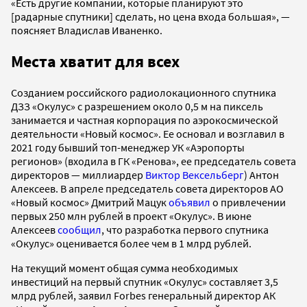
«Есть другие компании, которые планируют это
[радарные спутники] сделать, но цена входа большая», —
поясняет Владислав Иваненко.
Места хватит для всех
Созданием российского радиолокационного спутника
ДЗЗ «Окулус» с разрешением около 0,5 м на пиксель
занимается и частная корпорация по аэрокосмической
деятельности «Новый космос». Ее основал и возглавил в
2021 году бывший топ-менеджер УК «Аэропорты
регионов» (входила в ГК «Ренова», ее председатель совета
директоров — миллиардер
Виктор Вексельберг
) Антон
Алексеев. В апреле председатель совета директоров АО
«Новый космос» Дмитрий Мацук
объявил
о привлечении
первых 250 млн рублей в проект «Окулус». В июне
Алексеев
сообщил
, что разработка первого спутника
«Окулус» оценивается более чем в 1 млрд рублей.
На текущий момент общая сумма необходимых
инвестиций на первый спутник «Окулус» составляет 3,5
млрд рублей, заявил Forbes генеральный директор АК