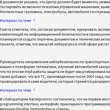
В документах указано, что Центр должен будет выявлять уязв
тестировать возможности взлома управления машинами, выявл
беспилотные грузовики, электробусы, автомобили госслужащи
Материал по теме
Газета отметила, что, согласно документом, курировать эксп
компетенций по информационной безопасности в промышленно
планируется создать перечень документов и технических акт
проекте, отметив, что масштаб киберугроз в этой сфере раст
Руководитель направления кибербезопасности транспортных с
машин к платформе телематики, изучение автомобилей хакерам
что по итогам этой работы защита не будет масштабирована н
также добавил, что все ТС, произведенные после 2007 года, п
провоцировать и сами водители, которые стремятся расшири
Материал по теме
В «Лаборатории Касперского» согласились, что на первом мест
programming interface, интерфейс прикладного программирова
вендоры Positive Technologies и «Гарда».