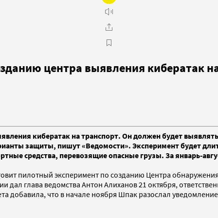
озданию центра выявления кибератак н
явления кибератак на транспорт. Он должен будет выявлять
ианты защиты, пишут «Ведомости». Эксперимент будет длить
тные средства, перевозящие опасные грузы. За январь-авгус
товит пилотный эксперимент по созданию Центра обнаружени
ении дал глава ведомства Антон Алиханов 21 октября, ответст
ета добавила, что в начале ноября Шпак разослал уведомление