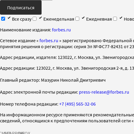
Подписаться
Все сразу
Еженедельная
Ежедневная
Ново
Наименование издания:
forbes.ru
Cетевое издание «
forbes.ru
» зарегистрировано Федеральной 
принятия решения о регистрации: серия Эл № ФС77-82431 от 23 
Адрес редакции, издателя: 123022, г. Москва, ул. Звенигородская 2-
Адрес редакции: 123022, г. Москва, ул. Звенигородская 2-я, д. 13, с
Главный редактор: Мазурин Николай Дмитриевич
Адрес электронной почты редакции:
press-release@forbes.ru
Номер телефона редакции:
+7 (495) 565-32-06
На информационном ресурсе применяются рекомендательные 
сведений, относящихся к предпочтениям пользователей сети 
СМИ2
SPARROW
INFOX