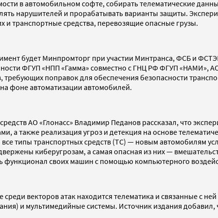
имости в автомобильном софте, собирать телематические данн
ять нарушителей и прорабатывать варианты защиты. Экспериме
х и транспортные средства, перевозящие опасные грузы.
еримент будет Минпромторг при участии Минтранса, ФСБ и ФСТЭ
сти ФГУП «НПП «Гамма» совместно с ГНЦ РФ ФГУП «НАМИ», АО
ов, требующих поправок для обеспечения безопасности трансп
ет на фоне автоматизации автомобилей.
редств АО «Глонасс» Владимир Педанов рассказал, что экспер
и, а также реализация угроз и детекция на основе телематич
а все типы транспортных средств (ТС) — новым автомобилям ус
одвержены киберугрозам, а самая опасная из них — вмешательс
ть функционал своих машин с помощью компьютерного воздей
е среди векторов атак находится телематика и связанные с ней
ния) и мультимедийные системы. Источник издания добавил, ч