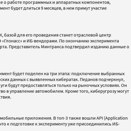
ые о работе программных и аппаратных компонентов,
нт будет длиться 9 месяцев, в нем примут участие
К, базой для его проведения станет отраслевой центр
 «Глонасс» и ИБ-вендорами. По окончанию эксперимента
орта. Представитель Минтранса подтвердил изданию данные о
имент будет поделен на три этапа: подключение выбранных
еских данных с выявленных кибератак. Педанов подчеркнул,
луги будут предоставляться только на рыночных условиях. Он
тво в управление автомобилем. Кроме того, киберугрозу могут
ствия.
 мобильные приложения. В топ-3 также вошли API (Application
то к подготовке к эксперименту уже присоединились ИБ-