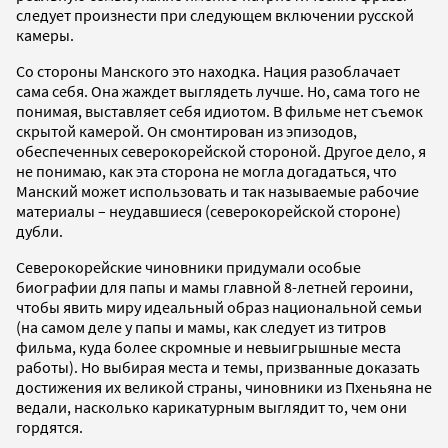
следует произнести при следующем включении русской
камеры.
Со стороны Манского это находка. Нация разоблачает
сама себя. Она жаждет выглядеть лучше. Но, сама того не
понимая, выставляет себя идиотом. В фильме нет съемок
скрытой камерой. Он смонтирован из эпизодов,
обеспеченных северокорейской стороной. Другое дело, я
не понимаю, как эта сторона не могла догадаться, что
Манский может использовать и так называемые рабочие
материалы – неудавшиеся (северокорейской стороне)
дубли.
Северокорейские чиновники придумали особые
биографии для папы и мамы главной 8-летней героини,
чтобы явить миру идеальный образ национальной семьи
(на самом деле у папы и мамы, как следует из титров
фильма, куда более скромные и невыигрышные места
работы). Но выбирая места и темы, призванные доказать
достижения их великой страны, чиновники из Пхеньяна не
ведали, насколько карикатурным выглядит то, чем они
гордятся.