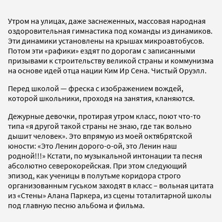
Утром на улицах, даже заснеженных, массовая народная
оздоровительная гимнастика под команды из динамиков.
Эти динамики установлены на крышах микроавтобусов.
Потом эти «рафики» ездят по дорогам с записанными
призывами к строительству великой страны и коммунизма
на основе идей отца нации Ким Ир Сена. Чистый Оруэлл.
Перед школой — фреска с изображением вождей,
которой школьники, проходя на занятия, кланяются.
Дежурные девочки, протирая утром класс, поют что-то
типа «я другой такой страны не знаю, где так вольно
дышит человек». Это впрямую из моей октябрятской
юности: «Это Ленин дорого-о-ой, это Ленин наш
родной!!!» Кстати, по музыкальной интонации та песня
абсолютно северокорейская. При этом следующий
эпизод, как ученицы в полутьме коридора строго
организованным гуськом заходят в класс – вольная цитата
из «Стены» Алана Паркера, из сцены тоталитарной школы
под главную песню альбома и фильма.