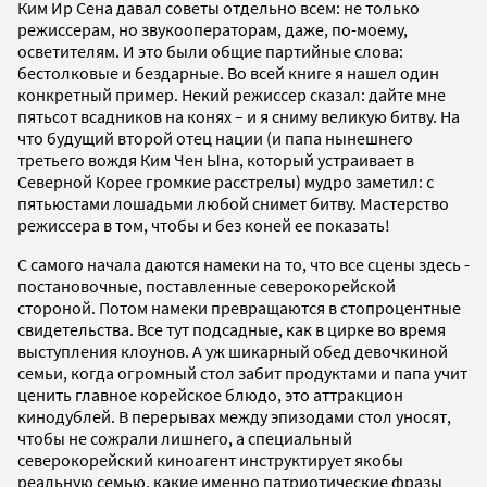
Ким Ир Сена давал советы отдельно всем: не только
режиссерам, но звукооператорам, даже, по-моему,
осветителям. И это были общие партийные слова:
бестолковые и бездарные. Во всей книге я нашел один
конкретный пример. Некий режиссер сказал: дайте мне
пятьсот всадников на конях – и я сниму великую битву. На
что будущий второй отец нации (и папа нынешнего
третьего вождя Ким Чен Ына, который устраивает в
Северной Корее громкие расстрелы) мудро заметил: с
пятьюстами лошадьми любой снимет битву. Мастерство
режиссера в том, чтобы и без коней ее показать!
С самого начала даются намеки на то, что все сцены здесь -
постановочные, поставленные северокорейской
стороной. Потом намеки превращаются в стопроцентные
свидетельства. Все тут подсадные, как в цирке во время
выступления клоунов. А уж шикарный обед девочкиной
семьи, когда огромный стол забит продуктами и папа учит
ценить главное корейское блюдо, это аттракцион
кинодублей. В перерывах между эпизодами стол уносят,
чтобы не сожрали лишнего, а специальный
северокорейский киноагент инструктирует якобы
реальную семью, какие именно патриотические фразы