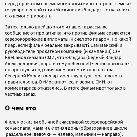
перед прокатом восемь московских кинотеатров – семь из
государственной сети «Москино» и «Эльдар» – отказались
его демонстрировать.
За несколько дней до этого я нашел в рассылке
сообщение от прокатчика, что против фильма сражаются
северокорейские дипломаты. Я счел это пиаром. Но какой
пиар, если фильм реально закрывают? Сам Манский и
руководитель прокатной компании (и кампании) Сэм
Клебанов сказали СМИ, что «Эльдар» (бедный Эльдар
Александрович, царство ему небесное!) честно признался:
он прогнулся под влиянием письма из посольства
Северной Кореи в департамент культуры московского
правительства. В «Москино», если верить СМИ, от
комментариев отказались. В итоге фильм идет только в
частных залах.
О чем это
Фильм о жизни обычной счастливой северокорейской
семьи: папа, мама и 8-летняя дочь (образование в школе
раздельное: девочки — налево, мальчики — направо).