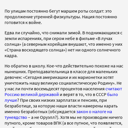
По улицам постоянно бегут маршем роты солдат: это
продолжение утренней физкультуры. Нация постоянно
готовится к войне.
Едва ли случайно, что снимали зимой. В поднимающихся с
земли испарениях, при сером небе в фильме «В лучах
солнца» (а северным корейцам внушают, что именно у них
«Страна восходящего солнца») нет ни одного солнечного
кадра.
Но обратно в школу. Кое-что действительно похоже на нас
нынешних. Преподавательница в классе для маленьких
девочек: «Сегодня америкашки и их марионетки хотят
уничтожить нашу великую социалистическую Родину». Не
у нас ли почти восемьдесят процентов населения
считают
Россию великой державой
и верят в то, что в СССР
было
лучше
? При своих низких зарплатах и пенсиях, при
безработице, за которую наши власти намерены карать
именно безработных (обсуждается
закон о налоге на
тунеядство
– а не Оруэлл?). Хотя мы не производим ничего
путного, кроме товаров ВПК (а все путное, что появляется,