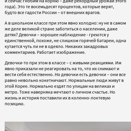
и сейчас гнобим на корню – даже рекордный урожай этого
года). Это те восемьдесят процентов, которые верят,
будто все гадости России – от внешних врагов.
А в школьном классе при этом явно холодно: ну не в самом
же деле великой стране заботиться о населении, даже
детях? Девочки – хорошее наблюдение - греются у
единственной, похоже, не слишком горячей батареи, одна
кутается чуть ли не в одеяло. Никаких закадровых
комментариев. Работает изображение.
Девочки-то при этом в классе – с живыми реакциями. Им
явно приказали не реагировать на то, что их снимают и
вести себя естественно. Но девочки есть девочки – они все
равно невольно кокетничают. Нормальные люди живут в
этой Корее. Нормально ездят по улицам на великах и
метро. Тоже наверняка мечтают о личном счастье. Но
жизнь и история поставили их в коленно-локтевую
позицию.