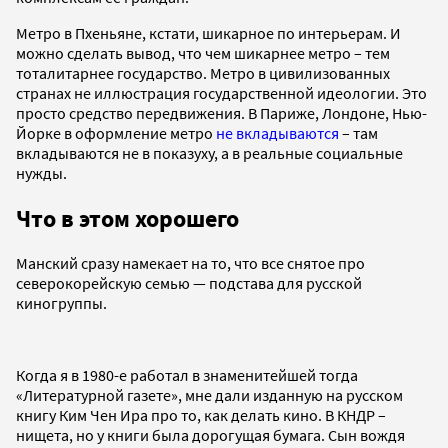
Метро в Пхеньяне, кстати, шикарное по интерьерам. И
можно сделать вывод, что чем шикарнее метро – тем
тоталитарнее государство. Метро в цивилизованных
странах не иллюстрация государственной идеологии. Это
просто средство передвижения. В Париже, Лондоне, Нью-
Йорке в оформление метро
не вкладываются
– там
вкладываются не в показуху, а в реальные социальные
нужды.
Что в этом хорошего
Манский сразу намекает на то, что все снятое про
северокорейскую семью — подстава для русской
киногруппы.
Когда я в 1980-е работал в знаменитейшей тогда
«Литературной газете», мне дали изданную на русском
книгу Ким Чен Ира про то, как делать кино. В КНДР –
нищета, но у книги была дорогущая бумага. Сын вождя