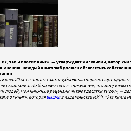
х, так и плохих книг», — утверждает Ян Чжипин, автор книг
го мнению, каждый книголюб должен обзавестись собственной
Чжипин
. Более 20 лет я писал стихи, опубликовав первые еще подрост
дент компании. Но больше всего я горжусь тем, что могу назва
и людей, мои книжные рецензии читают десятки тысяч», — дели
вие от книг», которая
вышла
в издательстве МИФ. «Эта книга 