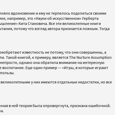
олняло вдохновение и ему не терпелось поделиться своими
е, например, это «Науки об искусственном» Герберта
ышление» Кита Становича. Все эти великолепные книги
тания, потому что взгляд автора признается ложным. Тогда
риобретают известность не потому, что они совершенны, а
ли. Такой книгой, к примеру, является The Nurture Assumption
 непросто, однако она обратила внимание на интересную
е воспитание. Еще один пример — «Игры, в которые играют
 пользы.
 великолепными у них имеются отдельные недостатки, но все
енная в ней теория была опровергнута, признана ошибочной.
а.