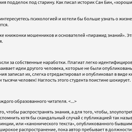
ия подделок под старину. Как писал историк Сан Бин, «хороши
интересуетесь психологией и хотели бы больше узнать о жизне
тся.
кже книжонки мошенников и основателей «пирамид знаний». Эти
я.
сли за собственные наработки. Плагиат легко идентифициров
ваивает идеи другого человека, которые не были опубликованы
ния записал их, слегка отредактировал и опубликовал в виде к
и тысячи человек! Наглость этого студента поистине шокирует.
ждого образованного читателя. <...>
го, чтобы распространять знания, а для того, чтобы, злоупот
вспомнить хотя бы скандальный случай с публикацией так на
винции, или «канонического текста», опубликованного бывш
широкое распространение, пока автор пребывает в должности, 