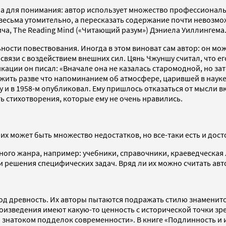
жна для понимания: автор использует множество профессионал
весьма утомительно, а пересказать содержание почти невозмо
вича, The Reading Mind («Читающий разум») Дэниела Уиллингема
ьности повествования. Иногда в этом виноват сам автор: он мо
 связи с воздействием внешних сил. Цянь Чжуншу считал, что 
икации он писал: «Вначале она не казалась старомодной, но з
жить разве что напоминанием об атмосфере, царившей в науке
оду и в 1958-м опубликовал. Ему пришлось отказаться от мысл
ь стихотворения, которые ему не очень нравились.
х может быть множество недостатков, но все-таки есть и дост
ого жанра, например: учебники, справочники, краеведческая 
 решения специфических задач. Вряд ли их можно считать ав
д древность. Их авторы пытаются подражать стилю знаменито
произведения имеют какую-то ценность с исторической точки з
 знатоком подделок современности». В книге «Подлинность и и