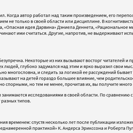
ил. Когда автор работал над таким произведением, его переп
 не только в своей области или дисциплине. В когнитивистик
, «Опасная идея Дарвина» Дэниела Деннета, «Рациональное м
инают ими считаться. Другие, напротив, не выдерживают испы
безупречна. Некоторые из них вызывают восторг читателей и п
сех людей, глубоко задумался над этим и ярко выразил свои мыс
но многословна, и следить за логикой ее рассуждений бывает
казывают на детей гораздо большее влияние, чем родительско
о спорными, но тем не менее, прочитав их, вы получите много
занимаются исследованиями в своей области. По сравнению с
 разных типов.
ания временем: спустя несколько лет после публикации излож
реднамеренной практикой» К. Андерса Эрикссона и Роберта Пул