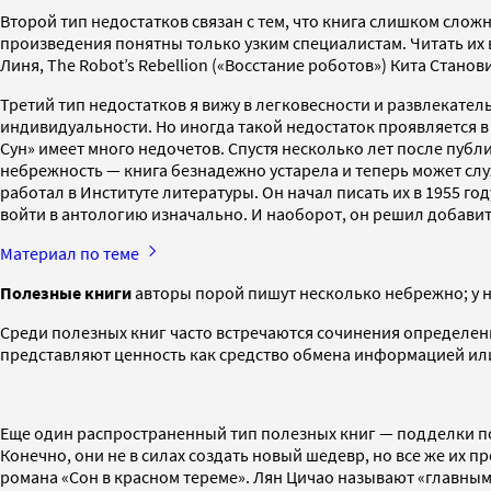
Второй тип недостатков связан с тем, что книга слишком сло
произведения понятны только узким специалистам. Читать их 
Линя, The Robot’s Rebellion («Восстание роботов») Кита Стано
Третий тип недостатков я вижу в легковесности и развлекател
индивидуальности. Но иногда такой недостаток проявляется в
Сун» имеет много недочетов. Спустя несколько лет после публ
небрежность — книга безнадежно устарела и теперь может слу
работал в Институте литературы. Он начал писать их в 1955 г
войти в антологию изначально. И наоборот, он решил добавит
Материал по теме
Полезные книги
авторы порой пишут несколько небрежно; у ни
Среди полезных книг часто встречаются сочинения определенн
представляют ценность как средство обмена информацией или
Еще один распространенный тип полезных книг — подделки по
Конечно, они не в силах создать новый шедевр, но все же их 
романа «Сон в красном тереме». Лян Цичао называют «главным