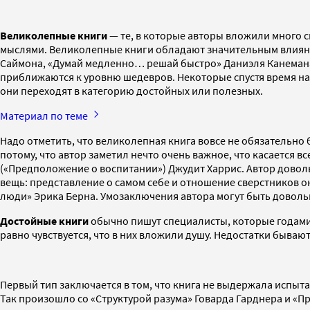
Великолепные книги
— те, в которые авторы вложили много с
мыслями. Великолепные книги обладают значительным влиянием
Саймона, «Думай медленно… решай быстро» Даниэля Канемана
приближаются к уровню шедевров. Некоторые спустя время нач
они переходят в категорию достойных или полезных.
Материал по теме
Надо отметить, что великолепная книга вовсе не обязательно 
потому, что автор заметил нечто очень важное, что касается в
(«Предположение о воспитании») Джудит Харрис. Автор доволь
вещь: представление о самом себе и отношение сверстников о
люди» Эрика Берна. Умозаключения автора могут быть довольн
Достойные книги
обычно пишут специалисты, которые годами 
равно чувствуется, что в них вложили душу. Недостатки бывают
Первый тип заключается в том, что книга не выдержала испыт
Так произошло со «Структурой разума» Говарда Гарднера и «П