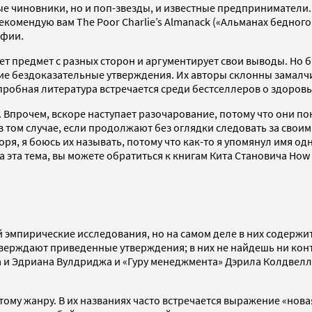
чиновники, но и поп-звезды, и известные предприниматели. 
екомендую вам The Poor Charlie’s Almanack («Альманах бедного
офии.
т предмет с разных сторон и аргументирует свои выводы. Но
е бездоказательные утверждения. Их авторы склонны замалчи
робная литература встречается среди бестселлеров о здоровь
. Впрочем, вскоре наступает разочарование, потому что они п
том случае, если продолжают без оглядки следовать за свои
ря, я боюсь их называть, потому что как-то я упомянул имя одн
эта тема, вы можете обратиться к книгам Кита Становича How to
эмпирические исследования, но на самом деле в них содержит
дтверждают приведенные утверждения; в них не найдешь ни ко
 и Эдриана Вулдриджа и «Гуру менеджмента» Дэрила Колдвелл
ому жанру. В их названиях часто встречается выражение «новая 