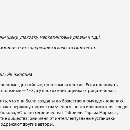
 (цену, упаковку, маркетинговые уловки и т.д.).
симости от их содержания и качества контента.
ниг» Ян Чжипина
олепные, достойные, полезные и плохие. Если оценивать
полезные — 1–3, а у плохих книг оценка отрицательная.
ерить, что они были созданы по божественному вдохновению.
ывают вершину творчества ученого, поэта или писателя, среди
бокова, «Сто лет одиночества» Габриэля Гарсиа Маркеса,
итие общества: они меняют интеллектуальные установки
подражают другие авторы.