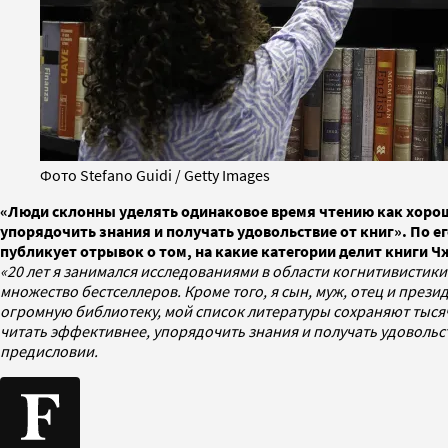
Фото Stefano Guidi / Getty Images
«Люди склонны уделять одинаковое время чтению как хороши
упорядочить знания и получать удовольствие от книг». По е
публикует отрывок о том, на какие категории делит книги 
«20 лет я занимался исследованиями в области когнитивистики
множество бестселлеров. Кроме того, я сын, муж, отец и прези
огромную библиотеку, мой список литературы сохраняют тысяч
читать эффективнее, упорядочить знания и получать удовольст
предисловии.