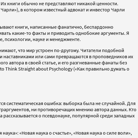
Их книги обычно не представляют никакой ценности.
 Чарли»), в котором известный адвокат и инвестор Чарли
 бывают книги, написанные фанатично, беспардонно
вать какие-то факты и приводить однобокие аргументы. Я
е, психологии, науке и менеджменте.
онимают, что мир устроен по-другому. Читатели подобной
ми наставниками или сами превращаются в проповедников их
ого автора в своей статье, и его разгневанные фанаты без
 Think Straight about Psychology («Как правильно думать о
ся систематическая ошибка: выборка была не случайной. Для
нтраргументов, ни противоречащих мнению автора данных. Кто
а рассказывается о псевдонауке, популярной среди западных
наука»: «Новая наука о счастье», «Новая наука о силе воли»,