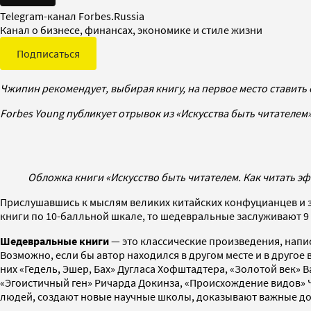
Telegram-канал Forbes.Russia
Канал о бизнесе, финансах, экономике и стиле жизни
Подписаться
Чжипин рекомендует, выбирая книгу, на первое место ставить е
Forbes Young публикует отрывок из «Искусства быть читателем»
Обложка книги «Искусство быть читателем. Как читать э
Прислушавшись к мыслям великих китайских конфуцианцев и з
книги по 10-балльной шкале, то шедевральные заслуживают 9 
Шедевральные книги
— это классические произведения, напис
Возможно, если бы автор находился в другом месте и в другое 
них «Гедель, Эшер, Бах» Дугласа Хофштадтера, «Золотой век» 
«Эгоистичный ген» Ричарда Докинза, «Происхождение видов» 
людей, создают новые научные школы, доказывают важные до