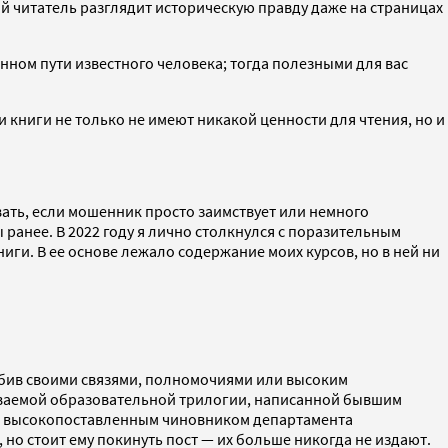
й читатель разглядит историческую правду даже на страницах
нном пути известного человека; тогда полезными для вас
 книги не только не имеют никакой ценности для чтения, но и
ать, если мошенник просто заимствует или немного
 ранее. В 2022 году я лично столкнулся с поразительным
ниги. В ее основе лежало содержание моих курсов, но в ней ни
ребив своими связями, полномочиями или высоким
зываемой образовательной трилогии, написанной бывшим
им высокопоставленным чиновником департамента
но стоит ему покинуть пост — их больше никогда не издают.