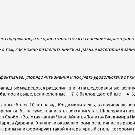
е содержание, а не ориентироваться на внешние характеристики
 о том, как можно разделить книги на разные категории в зави
ффективнее, упорядочить знания и получать удовольствие от к
ападных мудрецов, я разделил книги на шедевральные, велик
баллов и выше, великолепные — 7–8 баллов, достойные — 4–6, 
анные более 10 лет назад. Когда их читаешь, то начинаешь в
время, он бы не сумел написать свою книгу так. Шедеврами наз
Ван Сяобо, «Золотая канга» Чжан Айлин, «Лолита» Владимира На
Чарлза Дарвина. Эти книги оказали огромное влияние на разв
ктрины или формируют такой литературный стиль, которому 