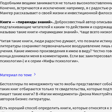
Подобными вещами занимаются не только высокопоставленные 
Конечно, встречаются и исключения: например, я с радостью р
Мангер рассказывает о своей жизни и инвестиционной филос
Книги — «пирамиды знаний».
Добросовестный автор описывае
подталкивающие читателей к каким-то действиям и содержащи
называю такие книги «пирамидами знаний». Чаще всего низкоп
Читая такие книги, люди радостно думают, что познали истину
литературы сохраняют первоначальное воодушевление лишь в 
учения. Какие именно произведения я имею в виду? Честно гово
конца донимали меня в комментариях. Если вас заинтересовала 
психологии») и к серии «Мифы психологии».
Материал по теме
Бестселлеры по менеджменту часто якобы представляют собой 
таких книг отбираются только те свидетельства, которые по
пишет такие книги? В «Магии менеджмента» Джона Миклтуэйта
авторов бизнес-литературы.
Есть хороший способ определить книги, которые относятся к эт