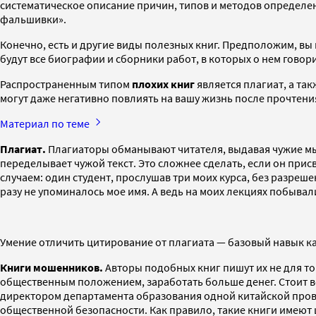
систематическое описание причин, типов и методов определен
фальшивки».
Конечно, есть и другие виды полезных книг. Предположим, вы 
будут все биографии и сборники работ, в которых о нем говори
Распространенным типом
плохих книг
является плагиат, а та
могут даже негативно повлиять на вашу жизнь после прочтени
Материал по теме
Плагиат.
Плагиаторы обманывают читателя, выдавая чужие мы
переделывает чужой текст. Это сложнее сделать, если он прис
случаем: один студент, прослушав три моих курса, без разреше
разу не упоминалось мое имя. А ведь на моих лекциях побывал
Умение отличить цитирование от плагиата — базовый навык ка
Книги мошенников.
Авторы подобных книг пишут их не для то
общественным положением, заработать больше денег. Стоит 
директором департамента образования одной китайской про
общественной безопасности. Как правило, такие книги имеют 