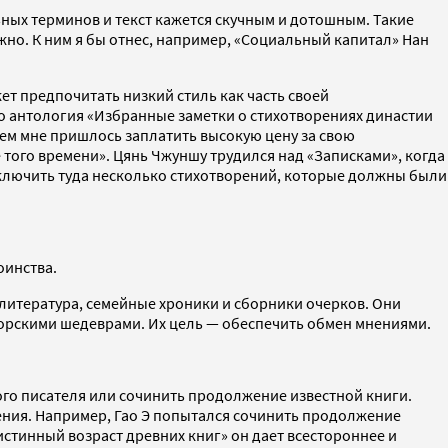
ьных терминов и текст кажется скучным и дотошным. Такие
жно. К ним я бы отнес, например, «Социальный капитал» Нан
.
жет предпочитать низкий стиль как часть своей
его антология «Избранные заметки о стихотворениях династии
атем мне пришлось заплатить высокую цену за свою
 того времени». Цянь Чжуншу трудился над «Записками», когда
и включить туда несколько стихотворений, которые должны были
оинства.
литература, семейные хроники и сборники очерков. Они
торскими шедеврами. Их цель — обеспечить обмен мнениями.
го писателя или сочинить продолжение известной книги.
рения. Например, Гао Э попытался сочинить продолжение
стинный возраст древних книг» он дает всестороннее и