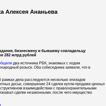
а Алексея Ананьева
издания, бизнесмену и бывшему совладельцу
ые 282 млрд рублей
общили
два источника РБК, знакомых с ходом
ународный розыск. Оба собеседника заявили, что в
В рамках дела расследуются несколько эпизодов
дитных досье, совершение 24 сделок купли-продажи ценных
онструктивном взаимодействии с правоохранительными
изнавал сделки незаконными, после чего имущество
а