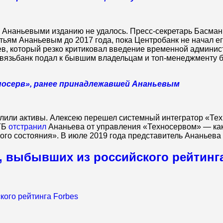
 Ананьевыми изданию не удалось. Пресс-секретарь Басманн
ьям Ананьевым до 2017 года, пока Центробанк не начал е
в, который резко критиковал введение временной админист
связьбанк подал к бывшим владельцам и топ-менеджменту 
носерв», ранее принадлежавшей Ананьевым
лили активы. Алексею перешел системный интегратор «Тех
ВТБ
отстранил
Ананьева от управления «Техносервом» — как 
го состояния». В июле 2019 года представитель Ананьева
в, выбывших из российского рейтинг
кого рейтинга Forbes