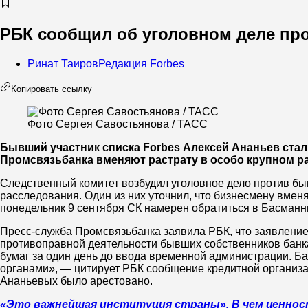
РБК сообщил об уголовном деле про
Ринат Таиров
Редакция Forbes
Копировать ссылку
Фото Сергея Савостьянова / ТАСС
Бывший участник списка Forbes Алексей Ананьев стал
Промсвязьбанка вменяют растрату в особо крупном раз
Следственный комитет возбудил уголовное дело против б
расследования. Один из них уточнил, что бизнесмену вмен
понедельник 9 сентября СК намерен обратиться в Басманн
Пресс-служба Промсвязьбанка заявила РБК, что заявление
противоправной деятельности бывших собственников банк
бумаг за один день до ввода временной администрации. Б
органами», — цитирует РБК сообщение кредитной организа
Ананьевых было арестовано.
«Это важнейшая институция страны». В чем ценност