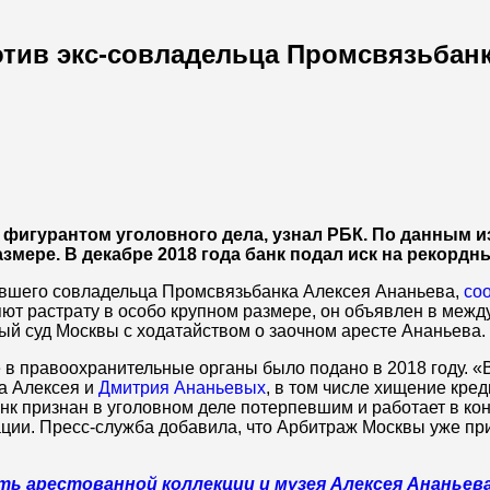
тив экс-совладельца Промсвязьбанк
 фигурантом уголовного дела, узнал РБК. По данным 
мере. В декабре 2018 года банк подал иск на рекордн
ывшего совладельца Промсвязьбанка Алексея Ананьева,
со
яют растрату в особо крупном размере, он объявлен в межд
ый суд Москвы с ходатайством о заочном аресте Ананьева.
 в правоохранительные органы было подано в 2018 году. «
а Алексея и
Дмитрия Ананьевых
, в том числе хищение кре
анк признан в уголовном деле потерпевшим и работает в к
ции. Пресс-служба добавила, что Арбитраж Москвы уже пр
ь арестованной коллекции и музея Алексея Ананьев