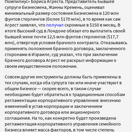
Помпилиус» Бориса Агреста. Представитель бывшей
супруги бизнесмена, Жанны Кремень, оценивал
минимальный размер состояния бизнесмена в 120 млн
фунтов стерлингов (более $170 млн), в то время как сам
Агрест заявлял, что
получал
скромные в $150 в месяц. В
итоге Высокий суд в Лондоне обязал его выплатить своей
бывшей жене почти 12,5 млн фунтов стерлингов ($17,7
млн), отвергнув условия брачного контракта. Отказываясь
применять положения брачного договора, заключенного
сторонами в Израиле, суд указал, что при заключении
брачного договора Агрест не раскрыл информации о
своем имущественном положении.
Совсем другие инструменты должны быть применены в
тех случаях, когда оба супруга так или иначе участвуют в
общем бизнесе — скорее всего, в таком случае
необходимо будет обратиться к традиционным способам
регламентации корпоративного управления: внесению
изменений в устав корпорации и заключением
корпоративного договора или акционерного
соглашения. На то, как конкретно будет произведена
регламентация корпоративного управления семейного
бизнеса влияет масса факторов, в том числе степень