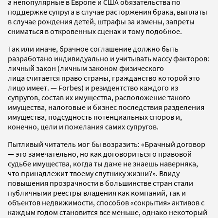
а непопулярные в Европе и США обязательства по
поддержке супруга в случае расторжения брака, выплаты
в случае рождения детей, штрафы за измены, запреты
сниматься в откровенных сценах и тому подобное.
Так или иначе, брачное соглашение должно быть
разработано индивидуально и учитывать массу факторов:
личный закон (личным законом физического
лица считается право страны, гражданство которой это
лицо имеет. — Forbes) и резидентство каждого из
супругов, состав их имущества, расположение такого
имущества, налоговые и бизнес последствия разделения
имущества, подсудность потенциальных споров и,
конечно, цели и пожелания самих супругов.
Пытливый читатель мог бы возразить: «Брачный договор
— это замечательно, но как договориться о правовой
судьбе имущества, когда ты даже не знаешь наверняка,
что принадлежит твоему спутнику жизни?». Ввиду
повышения прозрачности в большинстве стран стали
публичными реестры владения как компаний, так и
объектов недвижимости, способов «сокрытия» активов с
каждым годом становится все меньше, однако некоторый