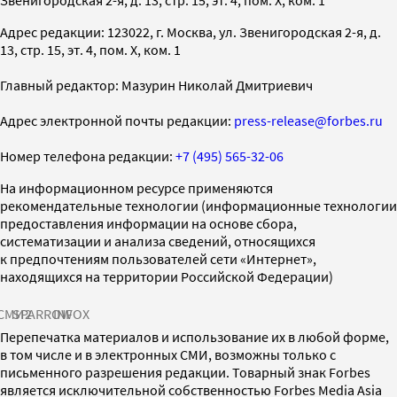
Звенигородская 2-я, д. 13, стр. 15, эт. 4, пом. X, ком. 1
Адрес редакции: 123022, г. Москва, ул. Звенигородская 2-я, д.
13, стр. 15, эт. 4, пом. X, ком. 1
Главный редактор: Мазурин Николай Дмитриевич
Адрес электронной почты редакции:
press-release@forbes.ru
Номер телефона редакции:
+7 (495) 565-32-06
На информационном ресурсе применяются
рекомендательные технологии (информационные технологии
предоставления информации на основе сбора,
систематизации и анализа сведений, относящихся
к предпочтениям пользователей сети «Интернет»,
находящихся на территории Российской Федерации)
СМИ2
SPARROW
INFOX
Перепечатка материалов и использование их в любой форме,
в том числе и в электронных СМИ, возможны только с
письменного разрешения редакции. Товарный знак Forbes
является исключительной собственностью Forbes Media Asia