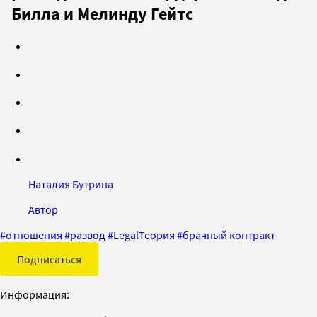
Билла и Мелинду Гейтс
Наталия Бутрина
Автор
#
отношения
#
развод
#
LegalТеория
#
брачный контракт
Подписаться
Информация: