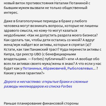
новый виток противостояния Наталии Потаниной с
бывшим мужем вызвали не только общественный
интерес.
Даже в благополучные периоды в браке у любого
человека могут возникать вопросы, которые не лишены
здравого смысла, но кому-то могут казаться
неудобными: «Как не допустить раздела моего бизнеса?
Как сделать так, чтобы дети остались со мной? А вдруг
жена/муж найдет все активы, которые я спрятал (а)?
Кстати, как там Панамский траст? Куда перенести активы с
Кипра, где реестр UBO (с бенефициарными
владельцами. — Forbes) публичный?» или «А вообще обо
всех ли активах своего мужа/жены я знаю? А что если у нас
будет как у
Потаниных
,
Абрамовичей
,
Рыболовлевых
... ?
Какие у меня гарантии?»
Дорого и несчастливо: открытые браки и сложные
разводы миллиардеров из списка Forbes
Раньше планирование финансовой стороны