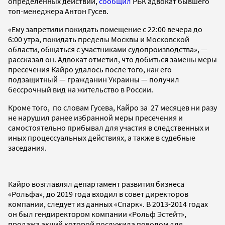
определенных действий,
сообщил
РБК адвокат бывшего
топ-менеджера Антон Гусев.
«Ему запретили покидать помещение с 22:00 вечера до
6:00 утра, покидать пределы Москвы и Московской
области, общаться с участниками судопроизводства», —
рассказал он. Адвокат отметил, что добиться замены меры
пресечения Кайро удалось после того, как его
подзащитный — гражданин Украины — получил
бессрочный вид на жительство в России.
Кроме того, по словам Гусева, Кайро за 27 месяцев ни разу
не нарушил ранее избранной меры пресечения и
самостоятельно прибывал для участия в следственных и
иных процессуальных действиях, а также в судебные
заседания.
Кайро возглавлял департамент развития бизнеса
«Рольфа», до 2019 года входил в совет директоров
компании, следует из данных «Спарк». В 2013-2014 годах
он был гендиректором компании «Рольф Эстейт»,
продажа акций которой послужила поводом для