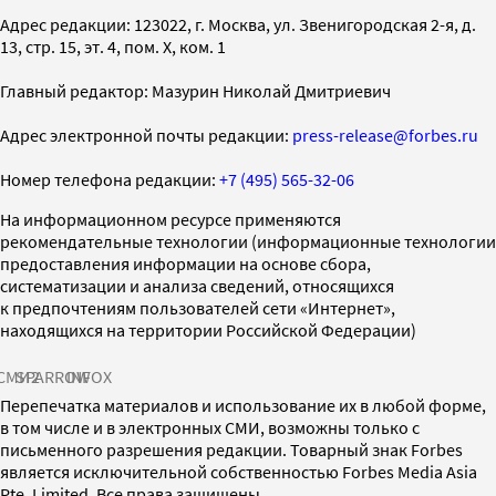
Адрес редакции: 123022, г. Москва, ул. Звенигородская 2-я, д.
13, стр. 15, эт. 4, пом. X, ком. 1
Главный редактор: Мазурин Николай Дмитриевич
Адрес электронной почты редакции:
press-release@forbes.ru
Номер телефона редакции:
+7 (495) 565-32-06
На информационном ресурсе применяются
рекомендательные технологии (информационные технологии
предоставления информации на основе сбора,
систематизации и анализа сведений, относящихся
к предпочтениям пользователей сети «Интернет»,
находящихся на территории Российской Федерации)
СМИ2
SPARROW
INFOX
Перепечатка материалов и использование их в любой форме,
в том числе и в электронных СМИ, возможны только с
письменного разрешения редакции. Товарный знак Forbes
является исключительной собственностью Forbes Media Asia
Pte. Limited. Все права защищены.