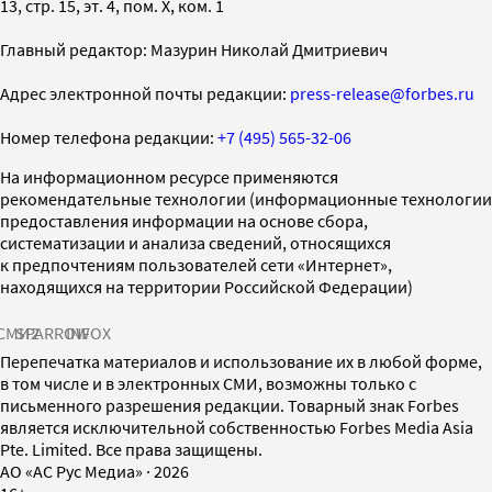
13, стр. 15, эт. 4, пом. X, ком. 1
Главный редактор: Мазурин Николай Дмитриевич
Адрес электронной почты редакции:
press-release@forbes.ru
Номер телефона редакции:
+7 (495) 565-32-06
На информационном ресурсе применяются
рекомендательные технологии (информационные технологии
предоставления информации на основе сбора,
систематизации и анализа сведений, относящихся
к предпочтениям пользователей сети «Интернет»,
находящихся на территории Российской Федерации)
СМИ2
SPARROW
INFOX
Перепечатка материалов и использование их в любой форме,
в том числе и в электронных СМИ, возможны только с
письменного разрешения редакции. Товарный знак Forbes
является исключительной собственностью Forbes Media Asia
Pte. Limited. Все права защищены.
AO «АС Рус Медиа»
·
2026