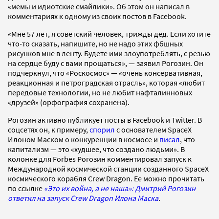
«мемы и идиотские смайлики». Об этом он написал в
комментариях к одному из своих постов в Facebook.
«Мне 57 лет, я советский человек, трижды дед. Если хотите
что-то сказать, напишите, но не надо этих фбшных
рисунков мне в ленту. Будете ими злоупотреблять, с резью
на сердце буду с вами прощаться», — заявил Рогозин. Он
подчеркнул, что «Роскосмос» — «очень консервативная,
реакционная и петроградская отрасль», которая «любит
передовые технологии, но не любит нафталинновых
«друзей» (орфография сохранена).
Рогозин активно публикует посты в Facebook и Twitter. В
соцсетях он, к примеру,
спорил
с основателем SpaceX
Илоном Маском о конкуренции в космосе и
писал
, что
капитализм — это «худшее, что создано людьми». В
колонке для Forbes Рогозин комментировал запуск к
Международной космической станции созданного SpaceX
космического корабля Crew Dragon. Ее можно прочитать
по ссылке
«Это их война, а не наша»: Дмитрий Рогозин
ответил на запуск Crew Dragon Илона Маска
.