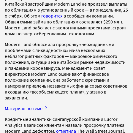
Китайский застройщик Modern Land не произвел выплаты
по облигациям в установленный срок — в понедельник, 25
октября. Об этом
говорится
в сообщении компании.
Общая сумма займа по облигациям составляет $250 млн.
Modern Land работает с экологичными проектами, строит
дома по энергосберегающим технологиям.
Modern Land объяснила просрочку «неожиданными
проблемами с ликвидностью» из-за нескольких
неблагоприятных факторов — макроэкономического
положения, ситуации на китайском рынке недвижимости
и пандемии коронавируса. Менеджмент и совет
директоров Modern Land оценивают финансовое
положение компании, она работает с юристами и
намерена привлечь независимых финансовых советников
к созданию «всеобъемлющего плана», указано в
заявлении.
Материал по теме
Кредитные аналитики сингапурской компании Lucror
Analytics в записке клиентам назвали просрочку платежа
Modern Land дефолтом,
отметила
The Wall Street Journal.