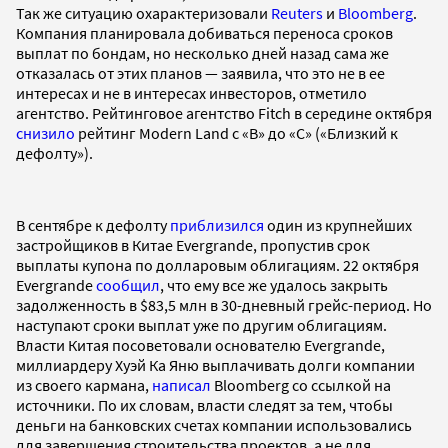
Так же ситуацию охарактеризовали
Reuters
и
Bloomberg
.
Компания планировала добиваться переноса сроков
выплат по бондам, но несколько дней назад сама же
отказалась от этих планов — заявила, что это не в ее
интересах и не в интересах инвесторов, отметило
агентство. Рейтинговое агентство Fitch в середине октября
снизило
рейтинг Modern Land с «B» до «С» («Близкий к
дефолту»).
В сентябре к дефолту
приблизился
один из крупнейших
застройщиков в Китае Evergrande, пропустив срок
выплаты купона по долларовым облигациям. 22 октября
Evergrande
сообщил
, что ему все же удалось закрыть
задолженность в $83,5 млн в 30-дневный грейс-период. Но
наступают сроки выплат уже по другим облигациям.
Власти Китая посоветовали основателю Evergrande,
миллиардеру Хуэй Ка Яню выплачивать долги компании
из своего кармана,
написал
Bloomberg со ссылкой на
источники. По их словам, власти следят за тем, чтобы
деньги на банковских счетах компании использовались
для завершения строительства проектов, а не для