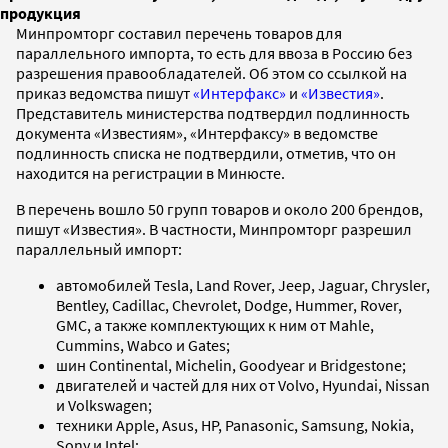
продукция
Минпромторг составил перечень товаров для
параллельного импорта, то есть для ввоза в Россию без
разрешения правообладателей. Об этом со ссылкой на
приказ ведомства пишут
«Интерфакс»
и
«Известия»
.
Представитель министерства подтвердил подлинность
документа «Известиям», «Интерфаксу» в ведомстве
подлинность списка не подтвердили, отметив, что он
находится на регистрации в Минюсте.
В перечень вошло 50 групп товаров и около 200 брендов,
пишут «Известия». В частности, Минпромторг разрешил
параллельный импорт:
автомобилей Tesla, Land Rover, Jeep, Jaguar, Chrysler,
Bentley, Cadillac, Chevrolet, Dodge, Hummer, Rover,
GMC, а также комплектующих к ним от Mahle,
Cummins, Wabco и Gates;
шин Continental, Michelin, Goodyear и Bridgestone;
двигателей и частей для них от Volvo, Hyundai, Nissan
и Volkswagen;
техники Apple, Asus, HP, Panasonic, Samsung, Nokia,
Sony и Intel;