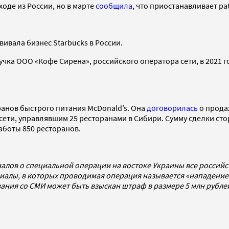
уходе из России, но в марте
сообщила
, что приостанавливает р
вивала бизнес Starbucks в России.
учка ООО «Кофе Сирена», российского оператора сети, в 2021 г
ранов быстрого питания McDonald’s. Она
договорилась
о прода
сети, управлявшим 25 ресторанами в Сибири. Сумму сделки ст
работы 850 ресторанов.
алов о специальной операции на востоке Украины все россий
алы, в которых проводимая операция называется «нападением
ования со СМИ может быть взыскан штраф в размере 5 млн рубл