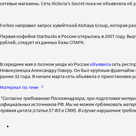
сетевые магазины. Сеть Victoria's Secret пока не объявляла об 
Forbes направил запрос кувейтской Alshaya Group, которая раз
Первая кофейня Starbucks в России открылась в 2007 году. Выр
рублей, следует из данных базы СПАРК.
В середине мая о полном уходе из России
объявила
сеть ресто
Новокузнецка Александру Говору. Он был крупным франчайзи 
рынке 32 года. В начале марта сеть объявила о приостановке 
Материал по теме
*Согласно требованию Роскомнадзора, при подготовке матери
официальных источников РФ. Мы не можем публиковать матери
прямая цитата (статья 57 ФЗ о СМИ). В случае нарушения треб