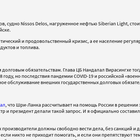
, судно Nissos Delos, нагруженное нефтью Siberian Light, ст
йске.
тический и продовольственный кризис, а ее население регул
одуктов и топлива.
олговым обязательствам. Глава ЦБ Нандалал Вирасингхе тогда
8 году, но последствия пандемии COVID-19 и российской «вое
ое обслуживание внешних государственных долговых обязате
чал
, что Шри-Ланка рассчитывает на помощь России в решении э
р и президент делали такой запрос. И я официально составил
их производители должны свободно вести дела, без санкций и 
 если никто не приходит помогать, и если они препятствуют те