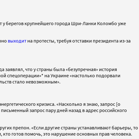
оит у берегов крупнейшего города Шри-Ланки Коломбо уже
ярно
выходит
на протесты, требуя отставки президента из-за
 заявлял, что у страны была «безупречная» история
нной спецоперации»* на Украине «настолько подорвали
льств стало невозможным».
нергетического кризиса. «Насколько я знаю, запрос [о
 письменный запрос пару дней назад в адрес российского
других препон. «Если другие страны устанавливают барьеры, то
м, кто готов помочь, это нарушение основных прав человека.