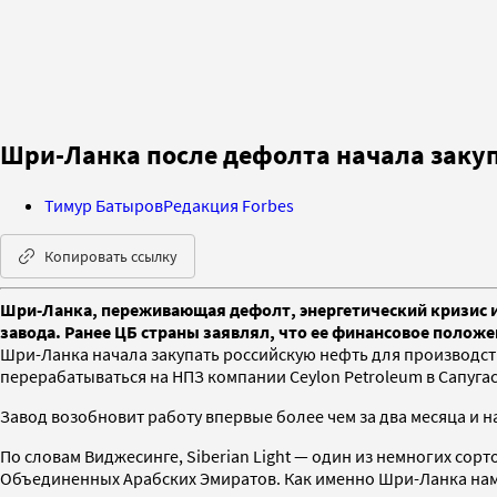
Шри-Ланка после дефолта начала закуп
Тимур Батыров
Редакция Forbes
Копировать ссылку
Шри-Ланка, переживающая дефолт, энергетический кризис и
завода. Ранее ЦБ страны заявлял, что ее финансовое полож
Шри-Ланка начала закупать российскую нефть для производств
перерабатываться на НПЗ компании Ceylon Petroleum в Сапуга
Завод возобновит работу впервые более чем за два месяца и 
По словам Виджесинге, Siberian Light — один из немногих сор
Объединенных Арабских Эмиратов. Как именно Шри-Ланка наме