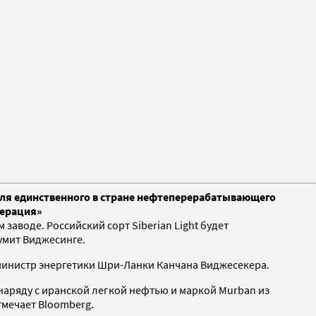
для единственного в стране нефтеперерабатывающего
перация»
аводе. Российский сорт Siberian Light будет
умит Виджесинге.
 министр энергетики Шри-Ланки Канчана Виджесекера.
 наряду с иранской легкой нефтью и маркой Murban из
тмечает Bloomberg.