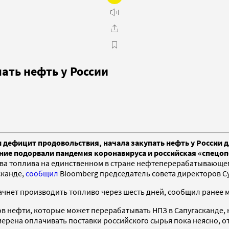
ать нефть у России
 дефицит продовольствия, начала закупать нефть у России 
ение подорвали пандемия коронавируса и российская «спецо
а топлива на единственном в стране нефтеперерабатывающем з
сканде,
сообщил
Bloomberg председатель совета директоров С
начнет производить топливо через шесть дней, сообщил ранее
тов нефти, которые может перерабатывать НПЗ в Сапугасканде,
рена оплачивать поставки российского сырья пока неясно, о