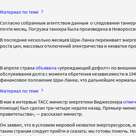
Материал по теме
Согласно собранным агентством данным о следовании танкеров
почти месяц. Погрузка танкера была произведена в Новоросси
В последние несколько месяцев Шри-Ланка переживает энерге
роста цен, массовых отключений электричества и нехватки пр
В апреле страна
объявила
«упреждающий дефолт» по внешним д
обслуживания долга с момента обретения независимости в 194
финансовое положение Шри-Ланки, что дальнейшее нормальн
Материал по теме
В мае в интервью ТАСС министр энергетики Виджесекера
отме
помощи] был сделан три-четыре недели назад. Премьер-минист
правительства», — рассказал министр.
Он заявил, что в условиях мировой нехватки энергоресурсов, 
таким странам следует прийти и сказать: мы готовы помочь. Но