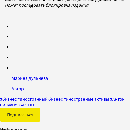
может последовать блокировка издания.
Марина Дульнева
Автор
#
бизнес
#
иностранный бизнес
#
иностранные активы
#
Антон
Силуанов
#
РСПП
Подписаться
Информация: