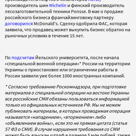
производитель шин
Michelin
и финский производитель
лесозаготовительной техники Ponsse. В мае о продаже
российского бизнеса франчайзинговому партнеру
договорился
McDonald's. Сделку одобрила ФАС, которая
заявила, что продавец может выкупить бизнес обратно на
рыночных условиях в течение 15 лет.
По
подсчетам
Йельского университета, после начала
«специальной военной операции»* России на территории
Украины о приостановке или ограничении работы в
России заявили уже более 1000 иностранных компаний.
* Согласно требованию Роскомнадзора, при подготовке
материалов о специальной операции на востоке Украины
все российские СМИ обязаны пользоваться информацией
только из официальных источников РФ. Мы не можем
публиковать материалы, в которых проводимая операция
называется «нападением», «вторжением» либо
«объявлением войны», если это не прямая цитата (статья
57 ФЗ о СМИ). В случае нарушения требования со СМИ
может быть взыскан штраф в размере 5 млн рублей, также