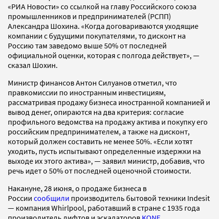
«РИА Новости» со ссылкой на главу Российского союза
промышленников и предпринимателей (РСПП)
Александра Шохина. «Когда договариваются уходящие
компании с будущими покупателями, то дисконт на
Россию там заведомо выше 50% от последней
официальной оценки, которая с полгода действует», —
сказал Шохин.
Министр финансов Антон Силуанов отметил, что
правкомиссии по иностранным инвестициям,
рассматривая продажу бизнеса иностранной компанией и
вывод денег, опираются на два критерия: согласие
профильного ведомства на продажу актива и покупку его
российским предпринимателем, а также на дисконт,
который должен составить не менее 50%. «Если хотят
уходить, пусть испытывают определенные издержки на
выходе их этого актива», — заявил министр, добавив, что
речь идет о 50% от последней оценочной стоимости.
Накануне, 28 июня, о продаже бизнеса в
России
сообщили
производитель бытовой техники Indesit
— компания Whirlpool, работавший в стране с 1935 года
производитель лифтов и эскалаторов
KONE
,