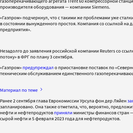
газоперекачивающего агрегата Trent 60 компрессорной станци
производителя оборудования — компании Siemens.
«Газпром» подчеркнул, что с такими же проблемами уже сталк
в состоянии вынужденного простоя. Компания со ссылкой на 
предприятия».
Незадолго до заявления российской компании Reuters со ссыл
потоку» в ФРГ по плану 3 сентября.
«Газпром»
предупреждал
о приостановке поставок по «Северном
техническим обслуживанием единственного газоперекачивающ
Материал по теме
Ранее 2 сентября глава Еврокомиссии Урсула фон дер Ляйен
за
запланировано. Она также отметила, что, вероятно, предложи
нефти и нефтепродуктов
приняли
министры финансов стран — 
сырой нефти и 5 февраля 2023 года для нефтепродуктов.