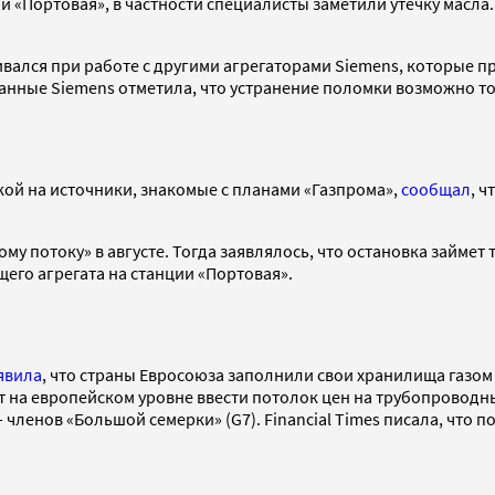
и «Портовая», в частности специалисты заметили утечку масла
ивался при работе с другими агрегаторами Siemens, которые п
данные Siemens отметила, что устранение поломки возможно т
кой на источники, знакомые с планами «Газпрома»,
сообщал
, 
у потоку» в августе. Тогда заявлялось, что остановка займет то
его агрегата на станции «Портовая».
явила
, что страны Евросоюза заполнили свои хранилища газом
т на европейском уровне ввести потолок цен на трубопроводн
членов «Большой семерки» (G7). Financial Times писала, что п