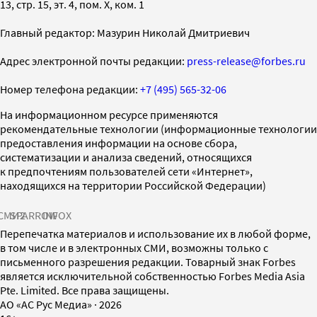
13, стр. 15, эт. 4, пом. X, ком. 1
Главный редактор: Мазурин Николай Дмитриевич
Адрес электронной почты редакции:
press-release@forbes.ru
Номер телефона редакции:
+7 (495) 565-32-06
На информационном ресурсе применяются
рекомендательные технологии (информационные технологии
предоставления информации на основе сбора,
систематизации и анализа сведений, относящихся
к предпочтениям пользователей сети «Интернет»,
находящихся на территории Российской Федерации)
СМИ2
SPARROW
INFOX
Перепечатка материалов и использование их в любой форме,
в том числе и в электронных СМИ, возможны только с
письменного разрешения редакции. Товарный знак Forbes
является исключительной собственностью Forbes Media Asia
Pte. Limited. Все права защищены.
AO «АС Рус Медиа»
·
2026