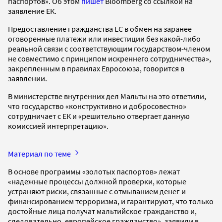
паспортов». Об этом
пишет
Bloomberg со ссылкой на
заявление ЕК.
Предоставление гражданства ЕС в обмен на заранее
оговоренные платежи или инвестиции без какой-либо
реальной связи с соответствующим государством-членом
не совместимо с принципом искреннего сотрудничества»,
закрепленным в правилах Евросоюза, говорится в
заявлении.
В министерстве внутренних дел Мальты на это ответили,
что государство «конструктивно и добросовестно»
сотрудничает с ЕК и «решительно отвергает данную
комиссией интерпретацию».
Материал по теме
В основе программы «золотых паспортов» лежат
«надежные процессы должной проверки, которые
устраняют риски, связанные с отмыванием денег и
финансированием терроризма, и гарантируют, что только
достойные лица получат мальтийское гражданство и,
следовательно, европейское гражданство», заявили в