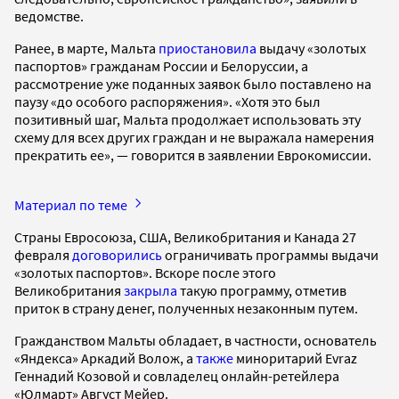
ведомстве.
Ранее, в марте, Мальта
приостановила
выдачу «золотых
паспортов» гражданам России и Белоруссии, а
рассмотрение уже поданных заявок было поставлено на
паузу «до особого распоряжения». «Хотя это был
позитивный шаг, Мальта продолжает использовать эту
схему для всех других граждан и не выражала намерения
прекратить ее», — говорится в заявлении Еврокомиссии.
Материал по теме
Страны Евросоюза, США, Великобритания и Канада 27
февраля
договорились
ограничивать программы выдачи
«золотых паспортов». Вскоре после этого
Великобритания
закрыла
такую программу, отметив
приток в страну денег, полученных незаконным путем.
Гражданством Мальты обладает, в частности, основатель
«Яндекса» Аркадий Волож, а
также
миноритарий Evraz
Геннадий Козовой и совладелец онлайн-ретейлера
«Юлмарт» Август Мейер.