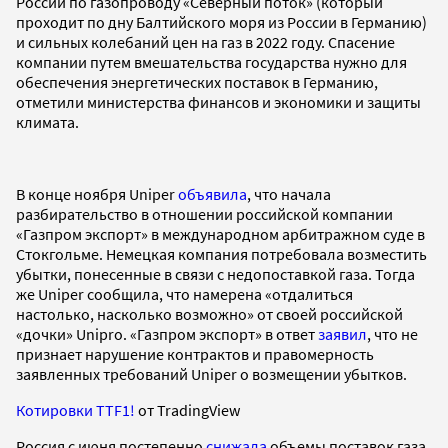
России по газопроводу «Северный поток» (который
проходит по дну Балтийского моря из России в Германию)
и сильных колебаний цен на газ в 2022 году. Спасение
компании путем вмешательства государства нужно для
обеспечения энергетических поставок в Германию,
отметили министерства финансов и экономики и защиты
климата.
В конце ноября Uniper
объявила
, что начала
разбирательство в отношении российской компании
«Газпром экспорт» в международном арбитражном суде в
Стокгольме. Немецкая компания потребовала возместить
убытки, понесенные в связи с недопоставкой газа. Тогда
же Uniper сообщила, что намерена «отдалиться
настолько, насколько возможно» от своей российской
«дочки» Unipro. «Газпром экспорт» в ответ
заявил
, что не
признает нарушение контрактов и правомерность
заявленных требований Uniper о возмещении убытков.
Котировки TTF1!
от TradingView
Россия с июня постепенно
снижала
объемы поставок газа