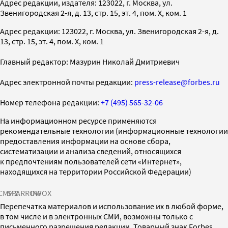
Адрес редакции, издателя: 123022, г. Москва, ул.
Звенигородская 2-я, д. 13, стр. 15, эт. 4, пом. X, ком. 1
Адрес редакции: 123022, г. Москва, ул. Звенигородская 2-я, д.
13, стр. 15, эт. 4, пом. X, ком. 1
Главный редактор: Мазурин Николай Дмитриевич
Адрес электронной почты редакции:
press-release@forbes.ru
Номер телефона редакции:
+7 (495) 565-32-06
На информационном ресурсе применяются
рекомендательные технологии (информационные технологии
предоставления информации на основе сбора,
систематизации и анализа сведений, относящихся
к предпочтениям пользователей сети «Интернет»,
находящихся на территории Российской Федерации)
СМИ2
SPARROW
INFOX
Перепечатка материалов и использование их в любой форме,
в том числе и в электронных СМИ, возможны только с
письменного разрешения редакции. Товарный знак Forbes