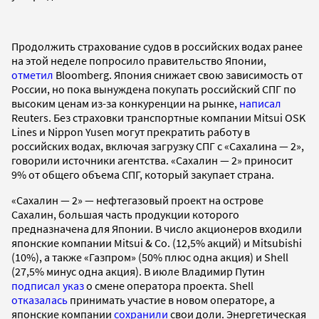
Продолжить страхование судов в российских водах ранее
на этой неделе попросило правительство Японии,
отметил
Bloomberg. Япония снижает свою зависимость от
России, но пока вынуждена покупать российский СПГ по
высоким ценам из-за конкуренции на рынке,
написал
Reuters. Без страховки транспортные компании Mitsui OSK
Lines и Nippon Yusen могут прекратить работу в
российских водах, включая загрузку СПГ с «Сахалина — 2»,
говорили источники агентства. «Сахалин — 2» приносит
9% от общего объема СПГ, который закупает страна.
«Сахалин — 2» — нефтегазовый проект на острове
Сахалин, большая часть продукции которого
предназначена для Японии. В число акционеров входили
японские компании Mitsui & Co. (12,5% акций) и Mitsubishi
(10%), а также «Газпром» (50% плюс одна акция) и Shell
(27,5% минус одна акция). В июле Владимир Путин
подписал указ
о смене оператора проекта. Shell
отказалась
принимать участие в новом операторе, а
японские компании
сохранили
свои доли. Энергетическая