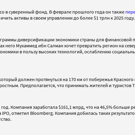
co в суверенный фонд. В феврале прошлого года он также
пер
чить активы в своем управлении до более $1 трлн к 2025 году.
ограммы диверсификации экономики страны для финансовой п
ках него Мухаммед ибн Салман хочет превратить регион на сев
 экономики в пользу высоких технологий, ослаблению социаль
который должен протянуться на 170 км от побережья Красного
остным. Предполагается, что принимать жителей и туристов The
год. Компания заработала $161,1 млрд, что на 46,5% больше рез
а IPO, отметил Bloomberg. Компания добилась таких результат
тство.