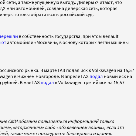
й сети, а также упущенную выгоду. Дилеры считают, что
,2 млн автомобилей, создана дилерская сеть, которая
дилеры готовы обратиться в российский суд.
перешли
в собственность государства, при этом Renault
ают
автомобили «Москвич», в основу которых легли машины
ссийского рынка. В марте ГАЗ подал иск к Volkswagen на 15,57
swagen в Нижнем Новгороде. В апреле ГАЗ
подал
новый иск на
 рублей. В мае ГАЗ
подал
к Volkswagen третий иск на 15,57
ские СМИ обязаны пользоваться информацией только
ием», «вторжением» либо «объявлением войны», если это
ублей, также может последовать блокировка издания.