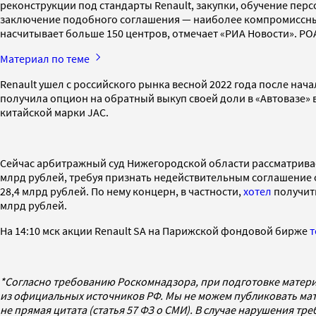
реконструкции под стандарты Renault, закупки, обучение перс
заключение подобного соглашения — наиболее компромиссный в
насчитывает больше 150 центров, отмечает «РИА Новости». РОА
Материал по теме
Renault ушел с российского рынка весной 2022 года после на
получила опцион на обратный выкуп своей доли в «Автовазе» в
китайской марки JAC.
Сейчас арбитражный суд Нижегородской области рассматривает 
млрд рублей, требуя признать недействительным соглашение 
28,4 млрд рублей. По нему концерн, в частности,
хотел
получить
млрд рублей.
На 14:10 мск акции Renault SA на Парижской фондовой бирже
т
*Согласно требованию Роскомнадзора, при подготовке матери
из официальных источников РФ. Мы не можем публиковать мат
не прямая цитата (статья 57 ФЗ о СМИ). В случае нарушения т