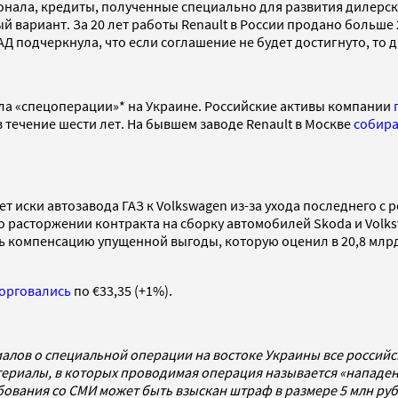
онала, кредиты, полученные специально для развития дилерско
ариант. За 20 лет работы Renault в России продано больше 2
Д подчеркнула, что если соглашение не будет достигнуто, то 
чала «спецоперации»* на Украине. Российские активы компании
 течение шести лет. На бывшем заводе Renault в Москве
собир
иски автозавода ГАЗ к Volkswagen из-за ухода последнего с ро
о расторжении контракта на сборку автомобилей Skoda и Volk
 компенсацию упущенной выгоды, которую оценил в 20,8 млрд
орговались
по €33,35 (+1%).
алов о специальной операции на востоке Украины все россий
ериалы, в которых проводимая операция называется «нападен
ребования со СМИ может быть взыскан штраф в размере 5 млн р