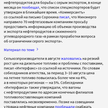
нефтепродуктов для борьбы с серым экспортом, в конце
месяца он
пообещал
, что список спецэкспортеров будет
утвержден в ближайшее время. «Коммерсантъ»
со ссылкой на письмо Сорокина
писал
, что Минэнерго
направило 70 нефтегазовым компаниям просьбу
предоставить информацию об объемах производства
и экспорта нефтепродуктов и сжиженного
углеводородного газа «в рамках проработки вопроса
об ограничении серого экспорта».
Материал по теме
Сельхозпроизводители в августе
жаловались
на резкий
рост цен на дизельное топливо и проблемы с поставками,
писал «Интерфакс» со ссылкой на источники. По словам
собеседников агентства, за период 3–10 августа цена
на летнее топливо повысилась более чем на 4%,
а в некоторых регионах — на 5%. Собеседники
«Интерфакса» также утверждали, что вагоны
с нефтепродуктами по адресам конечных филиалов
топливопоставляющих компаний
поставлялись несвоевременно. Позже на совещании
у Новака нефтяные компании
пообещали
снабжать