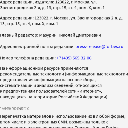
Адрес редакции, издателя: 123022, г. Москва, ул.
Звенигородская 2-я, д. 13, стр. 15, эт. 4, пом. X, ком. 1
Адрес редакции: 123022, г. Москва, ул. Звенигородская 2-я, д.
13, стр. 15, эт. 4, пом. X, ком. 1
Главный редактор: Мазурин Николай Дмитриевич
Адрес электронной почты редакции:
press-release@forbes.ru
Номер телефона редакции:
+7 (495) 565-32-06
На информационном ресурсе применяются
рекомендательные технологии (информационные технологии
предоставления информации на основе сбора,
систематизации и анализа сведений, относящихся
к предпочтениям пользователей сети «Интернет»,
находящихся на территории Российской Федерации)
СМИ2
SPARROW
INFOX
Перепечатка материалов и использование их в любой форме,
в том числе и в электронных СМИ, возможны только с
письменного разрешения редакции. Товарный знак Forbes