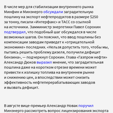
В числе мер для стабилизации внутреннего рынка
Минфин и Минэнерго
обсуждали
заградительную
пошлину на экспорт нефтепродуктов в размере $250
за тонну, писали «Интерфакс» и ТАСС со ссылкой
на источники. Замминистр энергетики Павел Сорокин
подтвердил
, что подобный шаг обсуждался в числе
возможных шагов. Он пояснил, что ввод пошлины без
компенсации заводам приведет к «отрицательной
экономике» последних. «Нельзя допустить того, чтобы мы,
пытаясь решить проблему дизеля, получили дефицит
бензина», — подчеркнул Сорокин. Глава «Газпром нефти»
Александр Дюков
выразил
мнение, что заградительная
пошлина даже на коротком отрезке времени может
привести к излишку топлива на внутреннем рынке
и снижению цен, а впоследствии может снизить
эффективность нефтеперерабатывающих заводов
и вызвать дефицит.
В августе вице-премьер Александр Новак
поручил
Минэнерго рассмотреть вопрос лицензирования экспорта