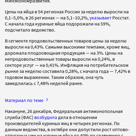
Минэкономразвития.
Цены на яйца в 54 регионах России за неделю выросли на
0,1–5,0%, в 26 регионах — на 5,1–10,2%,
указывает
Росстат.
С начала года куриные яйца подорожали на 59%,
подсчитало ведомство.
В сегменте продовольственных товаров цены за неделю
выросли на 0,43%. Самыми высокими темпами, кроме яиц,
дорожала плодоовощная продукция — на 3%. Цены на
непродовольственные товары выросли на 0,24%, в
секторе услуг — на 0,41%. Инфляция на потребительском
рынке за неделю составила 0,28%, с начала года — 7,42% в
годовом выражении. Таким образом, она чуть
замедлилась с 7,48% неделей ранее.
Материал по теме
Накануне, 26 декабря, Федеральная антимонопольная
служба (ФАС)
возбудила
дела в отношении
производителей куриных яиц в четырех регионах. По
данным ведомства, в октябре они допустили рост оптово-
отпускных цен на куриные яйца до 40% по сравнению с