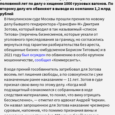
половиной лет по делу о хищении 1000 грузовых вагонов. По
второму делу его обвиняют в выводе из компании 1,2 млрд
рублей
В Никулинском суде Москвы прошли прения по новому
делу бывшего гендиректора «Трансфин-М» Дмитрия
Зотова, который входил в так называемый «список
Титова» (перечень бизнесменов, которые уехали от
уголовного преследования за границу, но согласились
вернуться под гарантии разбирательства без ареста,
обещанные бизнес-омбудсменом Борисом Титовым) и в
2021 году
был осужден
по обвинению в особо крупном
мошенничестве,
сообщил
«Коммерсантъ».
В ходе прений гособвинитель затребовал для Зотова
восемь лет лишения свободы, а по совокупности с уже
назначенным ранее наказанием — 11 лет. Зотов в суде
признал свою вину по этому делу. «Когда мой
подзащитный ознакомился с собранными в ходе
следствия материалами, то понял, что вину отрицать
бессмысленно», — отметил его адвокат Андрей Чиркин.
Он назвал запрошенное для Зотова наказание чрезмерно
суровым, напомнив, что помимо признания вины и