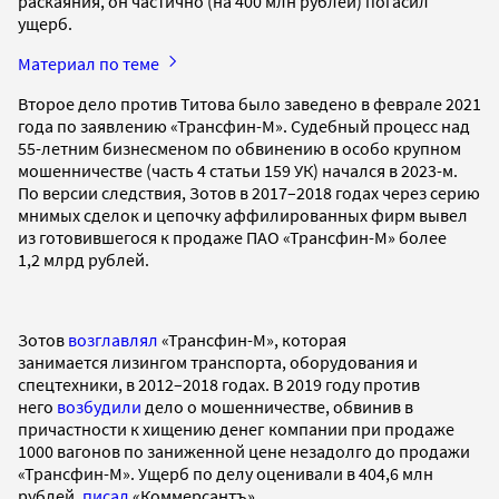
раскаяния, он частично (на 400 млн рублей) погасил
ущерб.
Материал по теме
Второе дело против Титова было заведено в феврале 2021
года по заявлению «Трансфин-М». Судебный процесс над
55-летним бизнесменом по обвинению в особо крупном
мошенничестве (часть 4 статьи 159 УК) начался в 2023-м.
По версии следствия, Зотов в 2017–2018 годах через серию
мнимых сделок и цепочку аффилированных фирм вывел
из готовившегося к продаже ПАО «Трансфин-М» более
1,2 млрд рублей.
Зотов
возглавлял
«Трансфин-М», которая
занимается лизингом транспорта, оборудования и
спецтехники, в 2012–2018 годах. В 2019 году против
него
возбудили
дело о мошенничестве, обвинив в
причастности к хищению денег компании при продаже
1000 вагонов по заниженной цене незадолго до продажи
«Трансфин-М». Ущерб по делу оценивали в 404,6 млн
рублей,
писал
«Коммерсантъ».