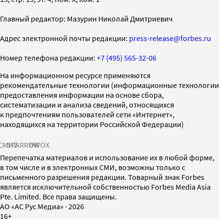
Главный редактор: Мазурин Николай Дмитриевич
Адрес электронной почты редакции:
press-release@forbes.ru
Номер телефона редакции:
+7 (495) 565-32-06
На информационном ресурсе применяются
рекомендательные технологии (информационные технологии
предоставления информации на основе сбора,
систематизации и анализа сведений, относящихся
к предпочтениям пользователей сети «Интернет»,
находящихся на территории Российской Федерации)
СМИ2
SPARROW
INFOX
Перепечатка материалов и использование их в любой форме,
в том числе и в электронных СМИ, возможны только с
письменного разрешения редакции. Товарный знак Forbes
является исключительной собственностью Forbes Media Asia
Pte. Limited. Все права защищены.
AO «АС Рус Медиа»
·
2026
16+