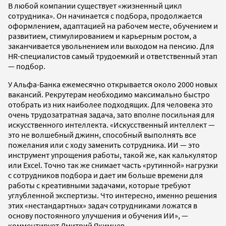
В любой компании существует «жизненный цикл
сотрудника». Он начинается с подбора, продолжается
оформлением, адаптацией на рабочем месте, обучением и
развитием, стимулированием и карьерным ростом, а
заканчивается увольнением или выходом на пенсию. Для
HR-специалистов самый трудоемкий и ответственный этап
— подбор.
У Альфа-Банка ежемесячно открывается около 2000 новых
вакансий. Рекрутерам необходимо максимально быстро
отобрать из них наиболее подходящих. Для человека это
очень трудозатратная задача, зато вполне посильная для
искусственного интеллекта. «Искусственный интеллект —
это не волшебный джинн, способный выполнять все
пожелания или с ходу заменить сотрудника. ИИ — это
инструмент упрощения работы, такой же, как калькулятор
или Excel. Точно так же снимает часть «рутинной» нагрузки
с сотрудников подбора и дает им больше времени для
работы с креативными задачами, которые требуют
углубленной экспертизы. Что интересно, именно решения
этих «нестандартных» задач сотрудниками ложатся в
основу постоянного улучшения и обучения ИИ», —
комментирует Дмитрий Якимцев.