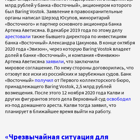
млрд рублей у банка «Восточный», акционером которого
был Baring Vostok. Заявление в правоохранительные
органы написал Шерзод Юсупов, миноритарий
«Восточного» и партнер основного акционера банка
Артема Аветисяна. В декабре 2019 года по этому делу
арестовали
также бывшего директора по инвестициям
банка «Восточный» Александра Цакунова. В конце октября
2020 года «Эвизон», через которую Baring Vostok владеет
долей в банке «Восточный», и компания «Финвижн»
Артема Аветисяна
заявили
, что заключили
мировое соглашение. По нему стороны договорились, что
отзовут все иски из российских и зарубежных судов. Банк
«Восточный»
получил
от Первого коллекторского бюро,
принадлежащего Baring Vostok, 2,5 млрд рублей
возмещения. После этого 12 ноября 2020 года Калви и
других фигурантов этого дела Верховный суд
освободил
из-под домашнего ареста. Калви тогда заявил, что
планирует в ближайшее время выйти на работу.
«Чрезвычайная ситуация для