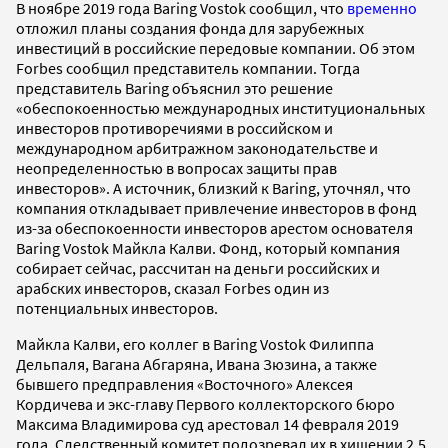
В ноябре 2019 года Baring Vostok сообщил, что
временно
отложил планы создания фонда для зарубежных
инвестиций в российские передовые компании. Об этом
Forbes сообщил представитель компании. Тогда
представитель Baring объяснил это решение
«обеспокоенностью международных институциональных
инвесторов противоречиями в российском и
международном арбитражном законодательстве и
неопределенностью в вопросах защиты прав
инвесторов». А источник, близкий к Baring, уточнял, что
компания откладывает привлечение инвесторов в фонд
из-за обеспокоенности инвесторов арестом основателя
Baring Vostok Майкла Калви. Фонд, который компания
собирает сейчас, рассчитан на деньги российских и
арабских инвесторов, сказал Forbes один из
потенциальных инвесторов.
Майкла Калви, его коллег в Baring Vostok Филиппа
Дельпаля, Вагана Абгаряна, Ивана Зюзина, а также
бывшего предправления «Восточного» Алексея
Кордичева и экс-главу Первого коллекторского бюро
Максима Владимирова суд арестовал 14 февраля 2019
года. Следственный комитет подозревал их в хищении 2,5