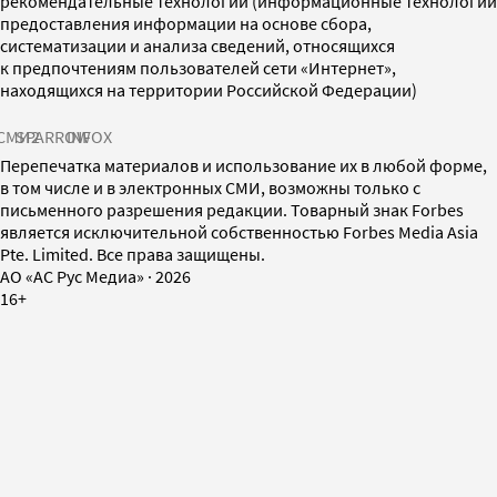
рекомендательные технологии (информационные технологии
предоставления информации на основе сбора,
систематизации и анализа сведений, относящихся
к предпочтениям пользователей сети «Интернет»,
находящихся на территории Российской Федерации)
СМИ2
SPARROW
INFOX
Перепечатка материалов и использование их в любой форме,
в том числе и в электронных СМИ, возможны только с
письменного разрешения редакции. Товарный знак Forbes
является исключительной собственностью Forbes Media Asia
Pte. Limited. Все права защищены.
AO «АС Рус Медиа»
·
2026
16+