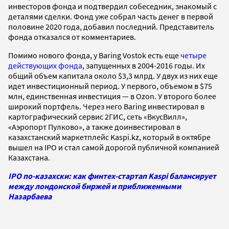
инвесторов фонда и подтвердил собеседник, знакомый с
деталями сделки. Фонд уже собрал часть денег в первой
половине 2020 года, добавил последний. Представитель
фонда отказался от комментариев.
Помимо нового фонда, у Baring Vostok есть еще
четыре
действующих фонда
, запущенных в 2004-2016 годы. Их
общий объем капитала около $3,3 млрд. У двух из них еще
идет инвестиционный период. У первого, объемом в $75
млн, единственная инвестиция — в Ozon. У второго более
широкий портфель. Через него Baring инвестировал в
картографический сервис 2ГИС, сеть «ВкусВилл»,
«Аэропорт Пулково», а также доинвестировал в
казахстанский маркетплейс Kaspi.kz, который в октябре
вышел на IPO и стал самой дорогой публичной компанией
Казахстана.
IPO по-казахски: как финтех-стартап Kaspi балансирует
между лондонской биржей и приближенными
Назарбаева