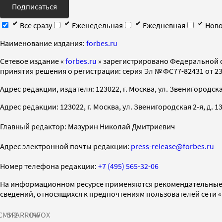
Подписаться
Все сразу
Еженедельная
Ежедневная
Ново
Наименование издания:
forbes.ru
Cетевое издание «
forbes.ru
» зарегистрировано Федеральной 
принятия решения о регистрации: серия Эл № ФС77-82431 от 23 
Адрес редакции, издателя: 123022, г. Москва, ул. Звенигородская 2-
Адрес редакции: 123022, г. Москва, ул. Звенигородская 2-я, д. 13, с
Главный редактор: Мазурин Николай Дмитриевич
Адрес электронной почты редакции:
press-release@forbes.ru
Номер телефона редакции:
+7 (495) 565-32-06
На информационном ресурсе применяются рекомендательные 
сведений, относящихся к предпочтениям пользователей сети 
СМИ2
SPARROW
INFOX