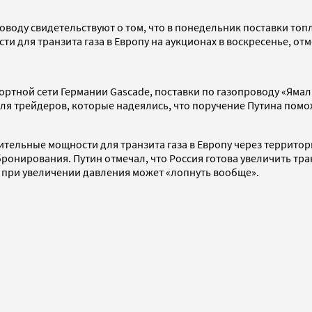
роводу свидетельствуют о том, что в понедельник поставки то
 для транзита газа в Европу на аукционах в воскресенье, отм
ртной сети Германии Gascade, поставки по газопроводу «Ямал 
я трейдеров, которые надеялись, что поручение Путина помож
ельные мощности для транзита газа в Европу через территори
нирования. Путин отмечал, что Россия готова увеличить тран
и при увеличении давления может «лопнуть вообще».