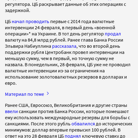
регулятора. ЦБ раскрывает данные об этих операциях с
задержкой.
ЦБ
начал проводить
первые с 2014 года валютные
интервенции 24 февраля, в первый день «военной
операции»* на Украине. В тот день регулятор
продал
валюту на 84,8 млрд рублей. Ранее глава Банка России
Эльвира Набиуллина
рассказала
, что во второй день
поддержки рубля Центробанк провел интервенции на
меньшую сумму, чем в первый, но точную сумму не
назвала. В понедельник, 28 февраля, ЦБ уже не проводил
валютные интервенции из-за ограничения на
использование золотовалютных резервов в долларах и
евро.
Материал по теме
Ранее США, Евросоюз, Великобритания и другие страны
ввели
санкции против Банка России, которые помешают
ему использовать международные резервы для борьбы с
санкциями. После этого рубль
обвалился
до исторических
минимумов: доллар впервые превысил 100 рублей. В
ответ на это 28 февраля ЦБ
поднял
ключевую ставку до