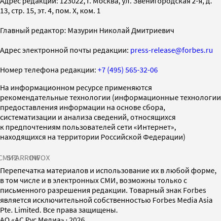
Адрес редакции: 123022, г. Москва, ул. Звенигородская 2-я, д.
13, стр. 15, эт. 4, пом. X, ком. 1
Главный редактор: Мазурин Николай Дмитриевич
Адрес электронной почты редакции:
press-release@forbes.ru
Номер телефона редакции:
+7 (495) 565-32-06
На информационном ресурсе применяются
рекомендательные технологии (информационные технологии
предоставления информации на основе сбора,
систематизации и анализа сведений, относящихся
к предпочтениям пользователей сети «Интернет»,
находящихся на территории Российской Федерации)
СМИ2
SPARROW
INFOX
Перепечатка материалов и использование их в любой форме,
в том числе и в электронных СМИ, возможны только с
письменного разрешения редакции. Товарный знак Forbes
является исключительной собственностью Forbes Media Asia
Pte. Limited. Все права защищены.
AO «АС Рус Медиа»
·
2026