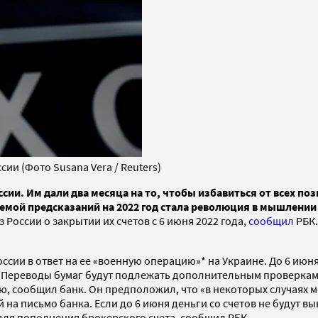
ии (Фото Susana Vera / Reuters)
сии. Им дали два месяца на то, чтобы избавиться от всех по
мой предсказаний на 2022 год стала революция в мышлении
России о закрытии их счетов с 6 июня 2022 года,
сообщил
РБК.
оссии в ответ на ее «военную операцию»* на Украине. До 6 июн
К. Переводы бумаг будут подлежать дополнительным проверкам
ю, сообщил банк. Он предположил, что «в некоторых случаях 
на письмо банка. Если до 6 июня деньги со счетов не будут вы
для пополнения брокерского счета, сообщил РБК.