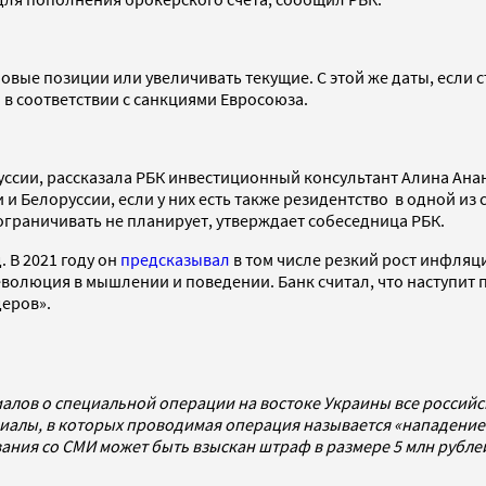
овые позиции или увеличивать текущие. С этой же даты, если с
о в соответствии с санкциями Евросоюза.
сии, рассказала РБК инвестиционный консультант Алина Анань
 и Белоруссии, если у них есть также резидентство в одной из 
ограничивать не планирует, утверждает собеседница РБК.
 В 2021 году он
предсказывал
в том числе резкий рост инфляц
волюция в мышлении и поведении. Банк считал, что наступит 
деров».
алов о специальной операции на востоке Украины все россий
алы, в которых проводимая операция называется «нападением
ования со СМИ может быть взыскан штраф в размере 5 млн рубл