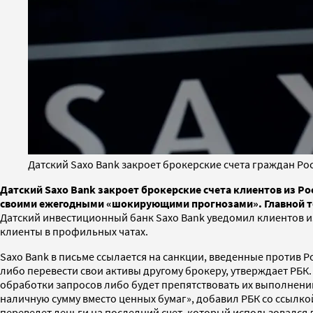
Датский Saxo Bank закроет брокерские счета граждан Росс
Датский Saxo Bank закроет брокерские счета клиентов из Рос
своими ежегодными «шокирующими прогнозами». Главной те
Датский инвестиционный банк Saxo Bank уведомил клиентов из 
клиенты в профильных чатах.
Saxo Bank в письме ссылается на санкции, введенные против Р
либо перевести свои активы другому брокеру, утверждает РБ
обработки запросов либо будет препятствовать их выполнени
наличную сумму вместо ценных бумаг», добавил РБК со ссылкой 
переведет деньги на последний счет, который использовался 