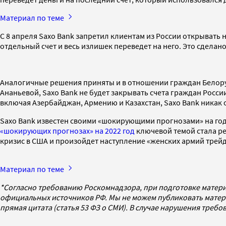
Материал по теме
С 8 апреля Saxo Bank запретил клиентам из России открывать н
отдельный счет и весь излишек переведет на него. Это сделан
Аналогичные решения приняты и в отношении граждан Белорус
Ананьевой, Saxo Bank не будет закрывать счета граждан России
включая Азербайджан, Армению и Казахстан, Saxo Bank никак 
Saxo Bank известен своими «шокирующими прогнозами» на год.
«шокирующих прогнозах» на 2022 год
ключевой темой стала ре
кризис в США и произойдет наступление «женских армий трей
Материал по теме
*Согласно требованию Роскомнадзора, при подготовке матери
официальных источников РФ. Мы не можем публиковать матери
прямая цитата (статья 53 ФЗ о СМИ). В случае нарушения треб