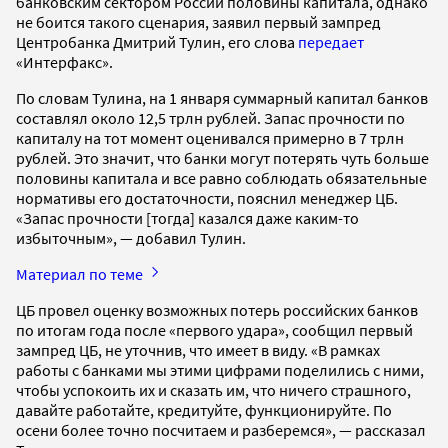
банковским сектором России половины капитала, однако
не боится такого сценария, заявил первый зампред
Центробанка Дмитрий Тулин, его слова
передает
«Интерфакс».
По словам Тулина, на 1 января суммарный капитал банков
составлял около 12,5 трлн рублей. Запас прочности по
капиталу на тот момент оценивался примерно в 7 трлн
рублей. Это значит, что банки могут потерять чуть больше
половины капитала и все равно соблюдать обязательные
нормативы его достаточности, пояснил менеджер ЦБ.
«Запас прочности [тогда] казался даже каким-то
избыточным», — добавил Тулин.
Материал по теме
ЦБ провел оценку возможных потерь российских банков
по итогам года после «первого удара», сообщил первый
зампред ЦБ, не уточнив, что имеет в виду. «В рамках
работы с банками мы этими цифрами поделились с ними,
чтобы успокоить их и сказать им, что ничего страшного,
давайте работайте, кредитуйте, функционируйте. По
осени более точно посчитаем и разберемся», — рассказал