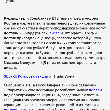
Тулин.
Руководители Сбербанка и ВТБ Герман Греф и Андрей
Костин в марте заявили правительству, что их совокупные
убытки от участия в мерах господдержки экономики могут
достичь 600 млрд рублей,
писал
«Интерфакс». Греф и
Костин приводили оценку ЦБ, согласно которой убыток
банковского сектора в России в 2022 году составит от 3,5
трлн до 5,8 трлн рублей без учета отрицательной
переоценки ценных бумаг на 2 трлн рублей, утверждало
агентство со ссылкой на письмо на имя премьер-министра
Михаила Мишустина. ЦБ тогда не комментировал эти
цифры.
SBERRU Котировки акций
от TradingView
Сбербанк и ВТБ, а также Альфа-банк, Промсвязьбанк,
«Открытие» и еще несколько российских банков
попали
под блокирующие санкции США, введенные в ответ на
«специальную военную операцию»* России на Украине.
Французская Societe Generale решила уйти из России и
договорилась
о продаже Росбанка компании «Интеррос»