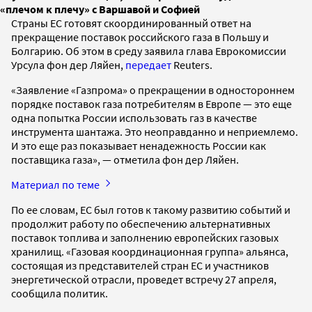
«плечом к плечу» с Варшавой и Софией
Страны ЕС готовят скоординированный ответ на
прекращение поставок российского газа в Польшу и
Болгарию. Об этом в среду заявила глава Еврокомиссии
Урсула фон дер Ляйен,
передает
Reuters.
«Заявление «Газпрома» о прекращении в одностороннем
порядке поставок газа потребителям в Европе — это еще
одна попытка России использовать газ в качестве
инструмента шантажа. Это неоправданно и неприемлемо.
И это еще раз показывает ненадежность России как
поставщика газа», — отметила фон дер Ляйен.
Материал по теме
По ее словам, ЕС был готов к такому развитию событий и
продолжит работу по обеспечению альтернативных
поставок топлива и заполнению европейских газовых
хранилищ. «Газовая координационная группа» альянса,
состоящая из представителей стран ЕС и участников
энергетической отрасли, проведет встречу 27 апреля,
сообщила политик.