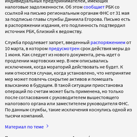
индивидуальных предпринимателей, имеющих
налоговые задолженности. Об этом
сообщает
РБК со
ссылкой на письмо региональным органам ФНС от 31 мая
за подписью главы службы Даниила Егорова. Письмо есть
в распоряжении издания, его подлинность подтвердил
источник РБК, близкий к ведомству.
Служба продлевает запрет, введенный
распоряжением
от
10 марта, в котором
предусмотрен
срок действия меры до
1 июня. Как следует из нового документа, речь идет о
продлении мартовских мер. В нем описывались
исключения, когда мораторий действовать не будет. К
ним относятся случаи, когда установлено, что непринятие
мер может повлечь сокрытие активов и помешать
взысканию в будущем. В такой ситуации приостановка
операций по счетам может быть применена, но только
после согласования с руководителем вышестоящего
налогового органа или заместителем руководителя ФНС.
По данным службы, такие исключения коснулись одной из
тысячи компаний.
Материал по теме