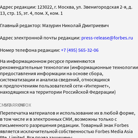
Адрес редакции: 123022, г. Москва, ул. Звенигородская 2-я, д.
13, стр. 15, эт. 4, пом. X, ком. 1
Главный редактор: Мазурин Николай Дмитриевич
Адрес электронной почты редакции:
press-release@forbes.ru
Номер телефона редакции:
+7 (495) 565-32-06
На информационном ресурсе применяются
рекомендательные технологии (информационные технологии
предоставления информации на основе сбора,
систематизации и анализа сведений, относящихся
к предпочтениям пользователей сети «Интернет»,
находящихся на территории Российской Федерации)
СМИ2
SPARROW
INFOX
Перепечатка материалов и использование их в любой форме,
в том числе и в электронных СМИ, возможны только с
письменного разрешения редакции. Товарный знак Forbes
является исключительной собственностью Forbes Media Asia
Pte. Limited. Все права защищены.