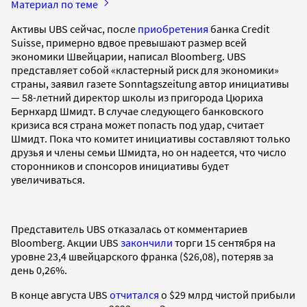
Материал по теме
Активы UBS сейчас, после
приобретения
банка Credit
Suisse, примерно вдвое превышают размер всей
экономики Швейцарии, написал Bloomberg. UBS
представляет собой «кластерный риск для экономики»
страны, заявил газете Sonntagszeitung автор инициативы
— 58-летний директор школы из пригорода Цюриха
Бернхард Шмидт. В случае следующего банковского
кризиса вся страна может попасть под удар, считает
Шмидт. Пока что комитет инициативы составляют только
друзья и члены семьи Шмидта, но он надеется, что число
сторонников и спонсоров инициативы будет
увеличиваться.
Представитель UBS отказалась от комментариев
Bloomberg. Акции UBS
закончили
торги 15 сентября на
уровне 23,4 швейцарского франка ($26,08), потеряв за
день 0,26%.
В конце августа UBS
отчитался
о $29 млрд чистой прибыли