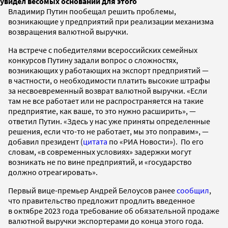
увидел весомых оснований для этого
Владимир Путин пообещал решить проблемы,
возникающие у предприятий при реализации механизма
возвращения валютной выручки.
На встрече с победителями всероссийских семейных
конкурсов Путину задали вопрос о сложностях,
возникающих у работающих на экспорт предприятий —
в частности, о необходимости платить высокие штрафы
за несвоевременный возврат валютной выручки. «Если
там не все работает или не распространяется на такие
предприятие, как ваше, то это нужно расширить», —
ответил Путин. «Здесь у нас уже приняты определенные
решения, если что-то не работает, мы это поправим», —
добавил президент (
цитата
по «РИА Новости»). По его
словам, «в современных условиях» задержки могут
возникать не по вине предприятий, и «государство
должно отреагировать».
Первый вице-премьер Андрей Белоусов ранее
сообщил
,
что правительство предложит продлить введенное
в октябре 2023 года требование об обязательной продаже
валютной выручки экспортерами до конца этого года.