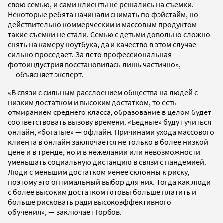
свою семью, и сами клиенты не решались на съемки.
Некоторые ребята начинали снимать по фэйстайм, но
действительно коммерческим и массовым продуктом
такие съемки не стали. Семью с детьми довольно сложно
снять на камеру ноутбука, да и качество в этом случае
сильно проседает. За лето профессиональная
фотоиндустрия восстановилась лишь частично»,
— объясняет эксперт.
«В связи с сильным расслоением общества на людей с
низким достатком и высоким достатком, то есть
отмиранием среднего класса, образование в целом будет
соответствовать вызову времени. «Бедные» будут учиться
онлайн, «богатые» — офлайн. Причинами ухода массового
клиента в онлайн заключается не только в более низкой
цене и в тренде, но и в нежелании или невозможности
уменьшать социальную дистанцию в связи с пандемией.
Люди с меньшим достатком менее склонны к риску,
поэтому это оптимальный выбор для них. Тогда как люди
с более высоким достатком готовы больше платить и
больше рисковать ради высокоэффективного
обучения», — заключает Горбов.