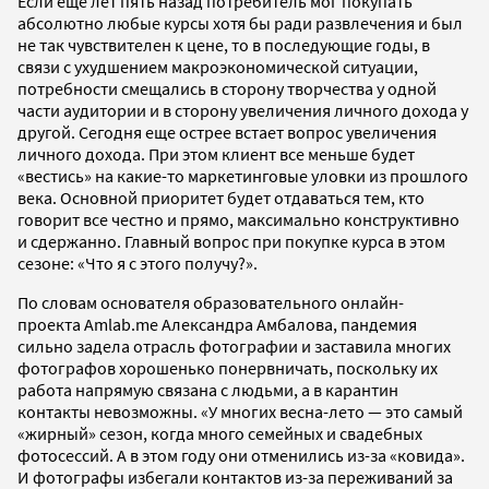
Если еще лет пять назад потребитель мог покупать
абсолютно любые курсы хотя бы ради развлечения и был
не так чувствителен к цене, то в последующие годы, в
связи с ухудшением макроэкономической ситуации,
потребности смещались в сторону творчества у одной
части аудитории и в сторону увеличения личного дохода у
другой. Сегодня еще острее встает вопрос увеличения
личного дохода. При этом клиент все меньше будет
«вестись» на какие-то маркетинговые уловки из прошлого
века. Основной приоритет будет отдаваться тем, кто
говорит все честно и прямо, максимально конструктивно
и сдержанно. Главный вопрос при покупке курса в этом
сезоне: «Что я с этого получу?».
По словам основателя образовательного онлайн-
проекта Amlab.me Александра Амбалова, пандемия
сильно задела отрасль фотографии и заставила многих
фотографов хорошенько понервничать, поскольку их
работа напрямую связана с людьми, а в карантин
контакты невозможны. «У многих весна-лето — это самый
«жирный» сезон, когда много семейных и свадебных
фотосессий. А в этом году они отменились из-за «ковида».
И фотографы избегали контактов из-за переживаний за