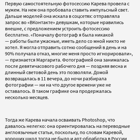
Первую самостоятельную фотосессию Карева провела с
мужем. На нем она пробовала ставить импульсный свет.
Дальше моделей она искала в соцсетях: отправляла
запрос во «ВКонтакте» девушкам, которые нравились
внешне, с предложением устроить фотосессию
бесплатно. «Поначалу фотограф я была никакой
— работы были ужасные, иметь дело со мной никто не
хотел. Я могла отправить сотню сообщений в день и на
90% получала отказ, многие меня просто игнорировали»,
— признается Маргарита. Фотографией она занималась
после девятичасового рабочего дня — поздняя весна и
длинный световой день это позволяли. Домой
возвращалась в 11 вечера, до ночи разбирала
фотографии — ни на что другое времени уже не
оставалось. В таком графике она продержалась
несколько месяцев.
Тогда же Карева начала осваивать Photoshop, что
давалось нелегко: она ориентировалась на переводные
англоязычные статьи, поскольку, по словам Каревой,
хороших школ тогда не было и арт-обработка в России