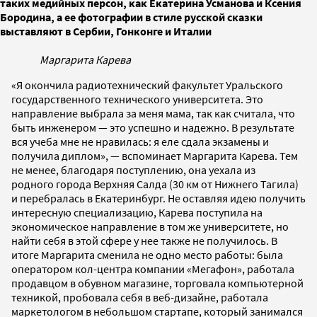
таких медийных персон, как Екатерина Усманова и Ксения
Бородина, а ее фотографии в стиле русской сказки
выставляют в Сербии, Гонконге и Италии
Маргарита Карева
«Я окончила радиотехнический факультет Уральского
государственного технического университета. Это
направление выбрала за меня мама, так как считала, что
быть инженером — это успешно и надежно. В результате
вся учеба мне не нравилась: я еле сдала экзамены и
получила диплом», — вспоминает Маргарита Карева. Тем
не менее, благодаря поступлению, она уехала из
родного города Верхняя Салда (30 км от Нижнего Тагила)
и перебралась в Екатеринбург. Не оставляя идею получить
интересную специализацию, Карева поступила на
экономическое направление в том же университете, но
найти себя в этой сфере у нее также не получилось. В
итоге Маргарита сменила не одно место работы: была
оператором кол-центра компании «Мегафон», работала
продавцом в обувном магазине, торговала компьютерной
техникой, пробовала себя в веб-дизайне, работала
маркетологом в небольшом стартапе, который занимался