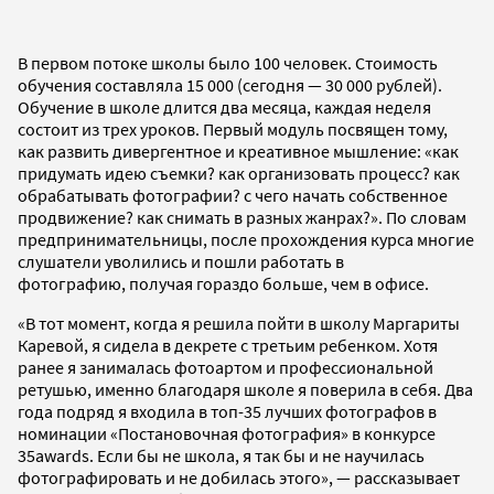
В первом потоке школы было 100 человек. Стоимость
обучения составляла 15 000 (сегодня — 30 000 рублей).
Обучение в школе длится два месяца, каждая неделя
состоит из трех уроков. Первый модуль посвящен тому,
как развить дивергентное и креативное мышление: «как
придумать идею съемки? как организовать процесс? как
обрабатывать фотографии? с чего начать собственное
продвижение? как снимать в разных жанрах?». По словам
предпринимательницы, после прохождения курса многие
слушатели уволились и пошли работать в
фотографию, получая гораздо больше, чем в офисе.
«В тот момент, когда я решила пойти в школу Маргариты
Каревой, я сидела в декрете с третьим ребенком. Хотя
ранее я занималась фотоартом и профессиональной
ретушью, именно благодаря школе я поверила в себя. Два
года подряд я входила в топ-35 лучших фотографов в
номинации «Постановочная фотография» в конкурсе
35awards. Если бы не школа, я так бы и не научилась
фотографировать и не добилась этого», — рассказывает