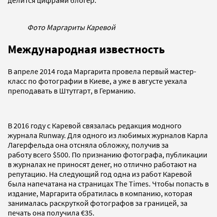
делится цифрами блогер.
Фото Маргариты Каревой
Международная известность
В апреле 2014 года Маргарита провела первый мастер-
класс по фотографии в Киеве, а уже в августе уехала
преподавать в Штутгарт, в Германию.
В 2016 году с Каревой связалась редакция модного
журнала Runway. Для одного из любимых
журналов Карла
Лагерфельда она отсняла обложку, получив за
работу всего $500. По признанию фотографа, публикации
в журналах не приносят денег, но отлично работают на
репутацию. На следующий год одна из работ Каревой
была напечатана на страницах The Times. Чтобы попасть в
издание, Маргарита обратилась в компанию, которая
занималась раскруткой фотографов за границей, за
печать она получила €35.