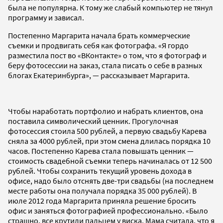
была не популярна. К тому же слабый компьютер не тянул
программу и зависал.
Постепенно Маргарита начала брать коммерческие
съемки и продвигать себя как фотографа. «Я гордо
разместила пост во «ВКонтакте» о том, что я фотограф и
беру фотосессии на заказ, стала писать о себе в разных
блогах Екатеринбурга», — рассказывает Маргарита.
Чтобы наработать портфолио и набрать клиентов, она
поставила символический ценник. Прогулочная
фотосессия стоила 500 рублей, а первую свадьбу Карева
сняла за 4000 рублей, при этом смена длилась порядка 10
часов. Постепенно Карева стала повышать ценник —
стоимость свадебной съемки теперь начиналась от 12 500
рублей. Чтобы сохранить текущий уровень дохода в
офисе, надо было отснять две-три свадьбы (на последнем
месте работы она получала порядка 35 000 рублей). В
июле 2012 года Маргарита приняла решение бросить
офис и заняться фотографией профессионально. «Было
страшно, все крутили пальцем у виска. Мама считала, что я