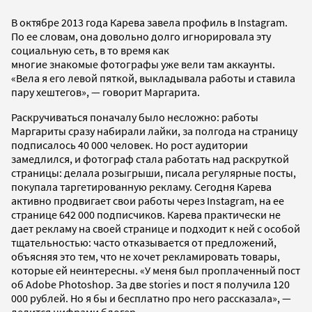
В октябре 2013 года Карева завела профиль в Instagram.
По ее словам, она довольно долго игнорировала эту
социальную сеть, в то время как
многие знакомые фотографы уже вели там аккаунты.
«Вела я его левой пяткой, выкладывала работы и ставила
пару хештегов», — говорит Маргарита.
Раскручиваться поначалу было несложно: работы
Маргариты сразу набирали лайки, за полгода на страницу
подписалось 40 000 человек. Но рост аудитории
замедлился, и фотограф стала работать над раскруткой
страницы: делала розыгрыши, писала регулярные посты,
покупала таргетированную рекламу. Сегодня Карева
активно продвигает свои работы через Instagram, на ее
странице 642 000 подписчиков. Карева практически не
дает рекламу на своей странице и подходит к ней с особой
тщательностью: часто отказывается от предложений,
объясняя это тем, что не хочет рекламировать товары,
которые ей неинтересны. «У меня был проплаченный пост
об Adobe Photoshop. За две stories и пост я получила 120
000 рублей. Но я бы и бесплатно про него рассказала», —