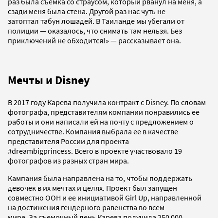
раз была съемка со страусом, который рванул на меня, а
сзади меня была стена. Другой раз нас чуть не
затоптал табун лошадей. В Таиланде мы убегали от
полиции — оказалось, что снимать там нельзя. Без
приключений не обходится!» — рассказывает она.
Мечты и Disney
В 2017 году Карева получила контракт с Disney. По словам
фотографа, представителям компании понравились ее
работы и они написали ей на почту с предложением о
сотрудничестве. Компания выбрала ее в качестве
представителя России для проекта
#dreambigprincess. Всего в проекте участвовало 19
фотографов из разных стран мира.
Кампания была направлена на то, чтобы поддержать
девочек в их мечтах и целях. Проект был запущен
совместно ООН и ее инициативой Girl Up, направленной
на достижения гендерного равенства во всем
мире. За съемочный день Карева получила 250 000