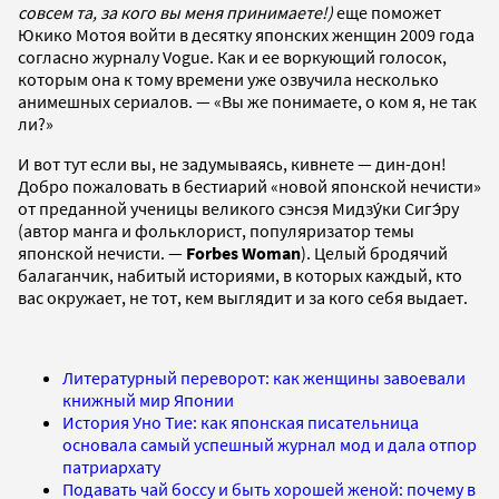
совсем та, за кого вы меня принимаете!)
еще поможет
Юкико Мотоя войти в десятку японских женщин 2009 года
согласно журналу Vogue. Как и ее воркующий голосок,
которым она к тому времени уже озвучила несколько
анимешных сериалов. — «Вы же понимаете, о ком я, не так
ли?»
И вот тут если вы, не задумываясь, кивнете — дин-дон!
Добро пожаловать в бестиарий «новой японской нечисти»
от преданной ученицы великого сэнсэя Мидзу́ки Сигэ́ру
(автор манга и фольклорист, популяризатор темы
японской нечисти. —
Forbes Woman
). Целый бродячий
балаганчик, набитый историями, в которых каждый, кто
вас окружает, не тот, кем выглядит и за кого себя выдает.
Литературный переворот: как женщины завоевали
книжный мир Японии
История Уно Тие: как японская писательница
основала самый успешный журнал мод и дала отпор
патриархату
Подавать чай боссу и быть хорошей женой: почему в