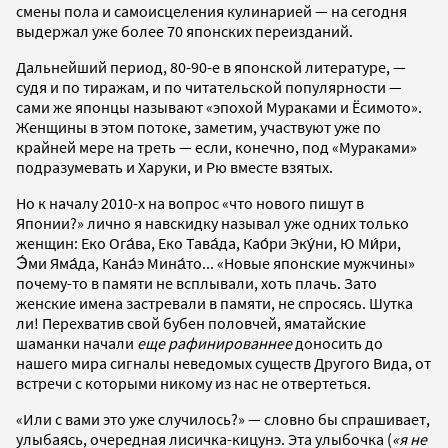
смены пола и самоисцеления кулинарией — на сегодня
выдержал уже более 70 японских переизданий.
Дальнейший период, 80-90-е в японской литературе, —
судя и по тиражам, и по читательской популярности —
сами же японцы называют «эпохой Мураками и Ёсимото».
Женщины в этом потоке, заметим, участвуют уже по
крайней мере на треть — если, конечно, под «Мураками»
подразумевать и Харуки, и Рю вместе взятых.
Но к началу 2010-х на вопрос «что нового пишут в
Японии?» лично я навскидку называл уже одних только
женщин: Еко Ога́ва, Еко Тава́да, Као́ри Эку́ни, Ю Ми́ри,
Э́ми Яма́да, Кана́э Мина́то... «Новые японские мужчины»
почему-то в памяти не всплывали, хоть плачь. Зато
женские имена застревали в памяти, не спросясь. Шутка
ли! Перехватив свой бубен половчей, яматайские
шаманки начали
еще рафинированнее
доносить до
нашего мира сигналы неведомых существ Другого Вида, от
встречи с которыми никому из нас не отвертеться.
«Или с вами это уже случилось?» — словно бы спрашивает,
улыбаясь, очередная лисичка-кицунэ. Эта улыбочка (
«я не