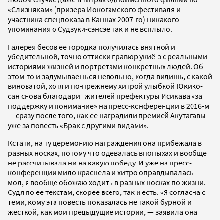
«Слизнякам» (призера Иокогамского фестиваля и
участника спецпоказа в Каннах 2007-го) никакого
упоминания о Судзуки-сэнсэе так и не всплыло.
Галерея бесов ее городка получилась внятной и
убедительной, точно оттиски гравюр укиё-э с реальными
историями жизней и портретами конкретных людей. Об
этом-то и задумываешься невольно, когда видишь, с какой
виноватой, хотя и по-прежнему хитрой улыбкой Юкико-
сан снова благодарит жителей префектуры Исикава «за
поддержку и понимание» на пресс-конференции в 2016-м
— сразу после того, как ее наградили премией Акутагавы
уже за повесть «Брак с другими видами».
Кстати, на ту церемонию награждения она прибежала в
разных носках, потому что одевалась впопыхах и вообще
не рассчитывала ни на какую победу. И уже на пресс-
конференции мило краснела и хитро оправдывалась —
мол, я вообще обожаю ходить в разных носках по жизни.
Судя по ее текстам, скорее всего, так и есть. «Я согласна с
теми, кому эта повесть показалась не такой бурной и
жесткой, как мои предыдущие истории, — заявила она