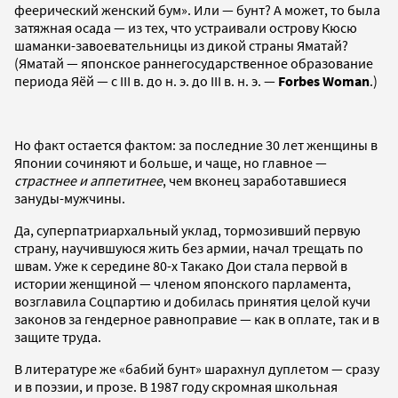
феерический женский бум». Или — бунт? А может, то была
затяжная осада — из тех, что устраивали острову Кюсю
шаманки-завоевательницы из дикой страны Яматай?
(Яматай — японское раннегосударственное образование
периода Яёй — с III в. до н. э. до III в. н. э. —
Forbes Woman
.)
Но факт остается фактом: за последние 30 лет женщины в
Японии сочиняют и больше, и чаще, но главное —
страстнее и аппетитнее
, чем вконец заработавшиеся
зануды-мужчины.
Да, суперпатриархальный уклад, тормозивший первую
страну, научившуюся жить без армии, начал трещать по
швам. Уже к середине 80-х Такако Дои стала первой в
истории женщиной — членом японского парламента,
возглавила Соцпартию и добилась принятия целой кучи
законов за гендерное равноправие — как в оплате, так и в
защите труда.
В литературе же «бабий бунт» шарахнул дуплетом — сразу
и в поэзии, и прозе. В 1987 году скромная школьная