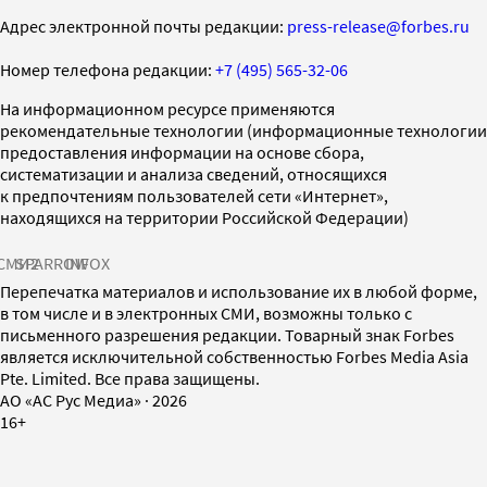
Адрес электронной почты редакции:
press-release@forbes.ru
Номер телефона редакции:
+7 (495) 565-32-06
На информационном ресурсе применяются
рекомендательные технологии (информационные технологии
предоставления информации на основе сбора,
систематизации и анализа сведений, относящихся
к предпочтениям пользователей сети «Интернет»,
находящихся на территории Российской Федерации)
СМИ2
SPARROW
INFOX
Перепечатка материалов и использование их в любой форме,
в том числе и в электронных СМИ, возможны только с
письменного разрешения редакции. Товарный знак Forbes
является исключительной собственностью Forbes Media Asia
Pte. Limited. Все права защищены.
AO «АС Рус Медиа»
·
2026
16+