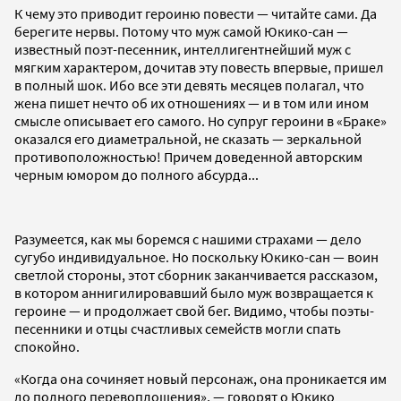
К чему это приводит героиню повести — читайте сами. Да
берегите нервы. Потому что муж самой Юкико-сан —
известный поэт-песенник, интеллигентнейший муж с
мягким характером, дочитав эту повесть впервые, пришел
в полный шок. Ибо все эти девять месяцев полагал, что
жена пишет нечто об их отношениях — и в том или ином
смысле описывает его самого. Но супруг героини в «Браке»
оказался его диаметральной, не сказать — зеркальной
противоположностью! Причем доведенной авторским
черным юмором до полного абсурда...
Разумеется, как мы боремся с нашими страхами — дело
сугубо индивидуальное. Но поскольку Юкико-сан — воин
светлой стороны, этот сборник заканчивается рассказом,
в котором аннигилировавший было муж возвращается к
героине — и продолжает свой бег. Видимо, чтобы поэты-
песенники и отцы счастливых семейств могли спать
спокойно.
«Когда она сочиняет новый персонаж, она проникается им
до полного перевоплощения», — говорят о Юкико