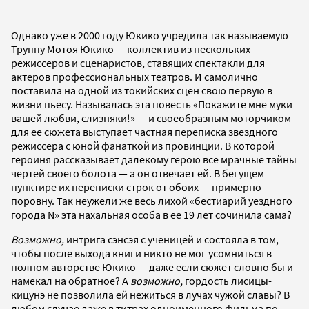
Однако уже в 2000 году Юкико учредила так называемую
Труппу Мотоя Юкико — коллектив из нескольких
режиссеров и сценаристов, ставящих спектакли для
актеров профессиональных театров. И самолично
поставила на одной из токийских сцен свою первую в
жизни пьесу. Называлась эта повесть «Покажите мне муки
вашей любви, слизняки!» — и своеобразным моторчиком
для ее сюжета выступает частная переписка звездного
режиссера с юной фанаткой из провинции. В которой
героиня рассказывает далекому герою все мрачные тайны
чертей своего болота — а он отвечает ей. В бегущем
пунктире их переписки строк от обоих — примерно
поровну. Так неужели же весь лихой «бестиарий уездного
города N» эта нахальная особа в ее 19 лет сочинила сама?
Возможно,
интрига сэнсэя с ученицей и состояла в том,
чтобы после выхода книги никто не мог усомниться в
полном авторстве Юкико — даже если сюжет словно бы и
намекал на обратное? А
возможно,
гордость лисицы-
кицунэ не позволила ей нежиться в лучах чужой славы? В
любом случае даже в титрах одноименного фильма по