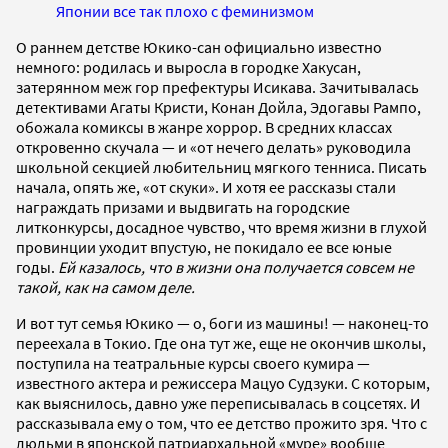
Японии все так плохо с феминизмом
О раннем детстве Юкико-сан официально известно
немного: родилась и выросла в городке Хакусан,
затерянном меж гор префектуры Исикава. Зачитывалась
детективами Агаты Кристи, Конан Дойла, Эдогавы Рампо,
обожала комиксы в жанре хоррор. В средних классах
откровенно скучала — и «от нечего делать» руководила
школьной секцией любительниц мягкого тенниса. Писать
начала, опять же, «от скуки». И хотя ее рассказы стали
награждать призами и выдвигать на городские
литконкурсы, досадное чувство, что время жизни в глухой
провинции уходит впустую, не покидало ее все юные
годы.
Ей казалось, что в жизни она получается совсем не
такой, как на самом деле.
И вот тут семья Юкико — о, боги из машины! — наконец-то
переехала в Токио. Где она тут же, еще не окончив школы,
поступила на театральные курсы своего кумира —
известного актера и режиссера Мацуо Судзуки. С которым,
как выяснилось, давно уже переписывалась в соцсетях. И
рассказывала ему о том, что ее детство прожито зря. Что с
людьми в японской патриархальной «муре» вообще