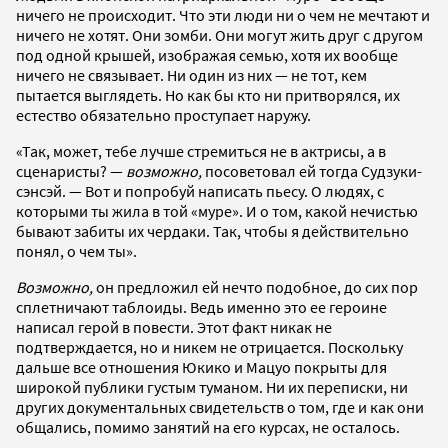
ничего не происходит. Что эти люди ни о чем не мечтают и
ничего не хотят. Они зомби. Они могут жить друг с другом
под одной крышей, изображая семью, хотя их вообще
ничего не связывает. Ни один из них — не тот, кем
пытается выглядеть. Но как бы кто ни притворялся, их
естество обязательно проступает наружу.
«Так, может, тебе лучше стремиться не в актрисы, а в
сценаристы? —
возможно,
посоветовал ей тогда Судзуки-
сэнсэй. — Вот и попробуй написать пьесу. О людях, с
которыми ты жила в той «муре». И о том, какой нечистью
бывают забиты их чердаки. Так, чтобы я действительно
понял, о чем ты».
Возможно,
он предложил ей нечто подобное, до сих пор
сплетничают таблоиды. Ведь именно это ее героине
написал герой в повести. Этот факт никак не
подтверждается, но и никем не отрицается. Поскольку
дальше все отношения Юкико и Мацуо покрыты для
широкой публики густым туманом. Ни их переписки, ни
других документальных свидетельств о том, где и как они
общались, помимо занятий на его курсах, не осталось.