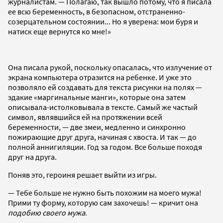
журналистам. — Полагаю, так вышло потому, что я писала
ее всю беременность, в безопасном, отстраненно-
созерцательном состоянии... Но я уверена: мои буря и
натиск еще вернутся ко мне!»
Она писала рукой, поскольку опасалась, что излучение от
экрана компьютера отразится на ребенке. И уже это
позволяло ей создавать для текста рисунки на полях —
эдакие «маргинальные манги», которые она затем
описывала-истолковывала в тексте. Самый же частый
символ, являвшийся ей на протяжении всей
беременности, — две змеи, медленно и синхронно
пожирающие друг друга, начиная с хвоста. И так — до
полной аннигиляции. Год за годом. Все больше походя
друг на друга.
Поняв это, героиня решает выйти из игры.
— Тебе больше не нужно быть похожим на моего мужа!
Прими ту форму, которую сам захочешь! — кричит она
подобию своего мужа
.