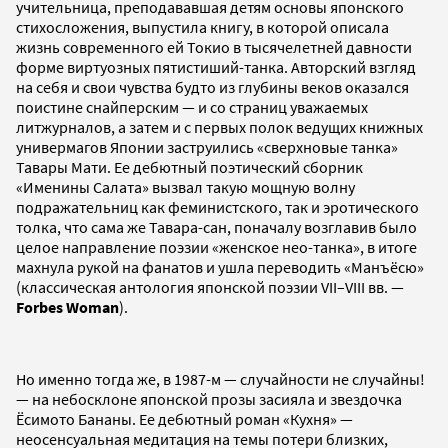
учительница, преподававшая детям основы японского
стихосложения, выпустила книгу, в которой описала
жизнь современного ей Токио в тысячелетней давности
форме виртуозных пятистиший-танка. Авторский взгляд
на себя и свои чувства будто из глубины веков оказался
поистине снайперским — и со страниц уважаемых
литжурналов, а затем и с первых полок ведущих книжных
универмагов Японии заструились «сверхновые танка»
Тавары Мати. Ее дебютный поэтический сборник
«Именины Салата» вызвал такую мощную волну
подражательниц как феминистского, так и эротического
толка, что сама же Тавара-сан, поначалу возглавив было
целое направление поэзии «женское нео-танка», в итоге
махнула рукой на фанатов и ушла переводить «Манъёсю»
(классическая антология японской поэзии VII–VIII вв. —
Forbes Woman
).
Но именно тогда же, в 1987-м — случайности не случайны!
— на небосклоне японской прозы засияла и звездочка
Ёсимото Бананы. Ее дебютный роман «Кухня» —
неосенсуальная медитация на темы потери близких,