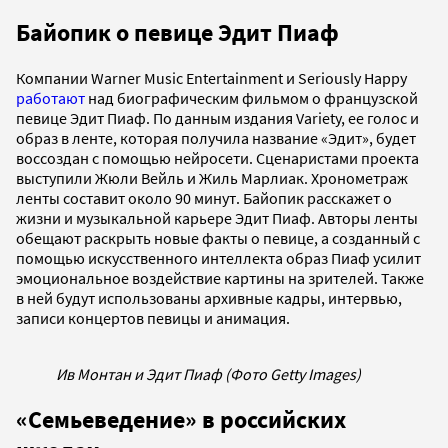
Байопик о певице Эдит Пиаф
Компании Warner Music Entertainment и Seriously Happy
работают
над биографическим фильмом о французской
певице Эдит Пиаф. По данным издания Variety, ее голос и
образ в ленте, которая получила название «Эдит», будет
воссоздан с помощью нейросети. Сценаристами проекта
выступили Жюли Вейль и Жиль Марлиак. Хронометраж
ленты составит около 90 минут. Байопик расскажет о
жизни и музыкальной карьере Эдит Пиаф. Авторы ленты
обещают раскрыть новые факты о певице, а созданный с
помощью искусственного интеллекта образ Пиаф усилит
эмоциональное воздействие картины на зрителей. Также
в ней будут использованы архивные кадры, интервью,
записи концертов певицы и анимация.
Ив Монтан и Эдит Пиаф (Фото Getty Images)
«Семьеведение» в российских