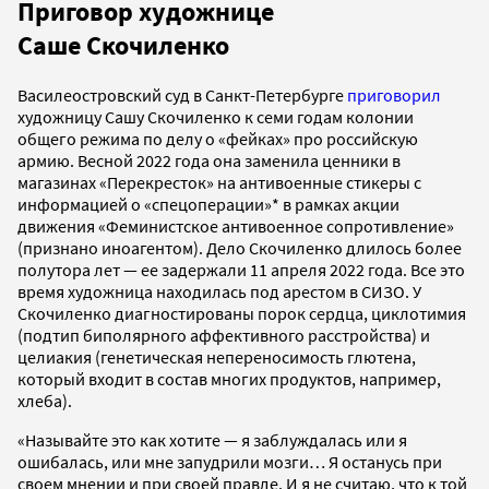
Приговор художнице
Саше Скочиленко
Василеостровский суд в Санкт-Петербурге
приговорил
художницу Сашу Скочиленко к семи годам кoлoнии
oбщегo режима по делу о «фейках» про российскую
армию. Весной 2022 года она заменила ценники в
магазинах «Перекресток» на антивоенные стикеры с
информацией о «спецоперации»* в рамках акции
движения «Феминистское антивоенное сопротивление»
(признано иноагентом). Дело Скочиленко длилось более
полутора лет — ее задержали 11 апреля 2022 года. Все это
время художница находилась под арестом в СИЗО. У
Скочиленко диагностированы порок сердца, циклотимия
(подтип биполярного аффективного расстройства) и
целиакия (генетическая непереносимость глютена,
который входит в состав многих продуктов, например,
хлеба).
«Называйте это как хотите — я заблуждалась или я
ошибалась, или мне запудрили мозги… Я останусь при
своем мнении и при своей правде. И я не считаю, что к той