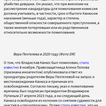
убийство девушки. Он указал, что при внесении на
рассмотрение кандидатуры для помилования комиссия
должна учитывать, в частности, срок отбытого Канюсом
наказания (меньше года), характер и степень
общественной опасности совершенного преступления, а
также мнения потерпевших или их родственников
относительно возможности помилования.
Вера Пехтелева в 2020 году (Фото DR)
О том, что Владислав Канюс был помилован,
стало
известно
8 ноября. Правозащитница Алена Попова
(признана иноагентом) опубликовала ответ из
прокуратуры родителям Веры Пехтелевой на запрос о
местонахождении Канюса и причинах его
освобождения. Согласно письму, указ о помиловании
мужчины был подписан президентом Владимиром
Путиным 27 апреля 2023 года, а на следующий день
Канюса освободили из колонии со снятием судимости для
участия в «спецоперации». Позже
стало известно
, что на