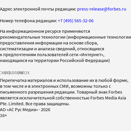
Адрес электронной почты редакции:
press-release@forbes.ru
Номер телефона редакции:
+7 (495) 565-32-06
На информационном ресурсе применяются
рекомендательные технологии (информационные технологии
предоставления информации на основе сбора,
систематизации и анализа сведений, относящихся
к предпочтениям пользователей сети «Интернет»,
находящихся на территории Российской Федерации)
СМИ2
SPARROW
INFOX
Перепечатка материалов и использование их в любой форме,
в том числе и в электронных СМИ, возможны только с
письменного разрешения редакции. Товарный знак Forbes
является исключительной собственностью Forbes Media Asia
Pte. Limited. Все права защищены.
AO «АС Рус Медиа»
·
2026
16+