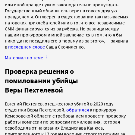
или иной правде нужно законодательно принуждать.
Государственный обвинитель верит в совсем другую
правду, чем я. Он уверен в существовании так называемых
натовских прихлебателей или в то, что все независимые
СМИ финансируются из-за рубежа. Но разница между
нашим прокурором и мной заключается в том, что я бы
никогда не посадила его в тюрьму из-за этого», — заявила
в
последнем слове
Саша Скочиленко.
Материал по теме
Проверка решения о
помиловании убийцы
Веры Пехтелевой
Евгений Пехтелев, отец жестоко убитой в 2020 году
студентки Веры Пехтелевой,
обратился
к прокурору
Кемеровской области с требованием провести проверку
работы комиссии по вопросам помилования, которая
освободила от наказания Владислава Канюса,
приговоренного к 17 годам колонии строгого режима за