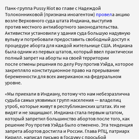
Панк-группа Pussy Riot во главе с Надеждой
Толоконниковой (признана иноагентом)
провел
а акцию
возле Верховного суда штата Индиана, выступив
против
местного антиабортного законодательства.
Активистки установили у здания суда большую надувную
вульву и потребовали предоставить свободный доступ к
процедуре аборта для каждой жительнице США. Индиана
была одним из первых штатов, который ввел практически
полный запрет на аборты на своей территории
после отмены решения по делу Роу против Уэйда, которое
закрепляло конституционное право на прерывание
беременности для всех американок на федеральном
уровне.
«Мы приехали в Индиану, потому что нам небезразлична
судьба самых уязвимых групп населения — владелиц
утроб, которые живут в республиканских штатах. Их не
видят и не защищают. Индиана стала первым штатом,
который запретил большинство абортов после того, как
решение Роу против Уэйда было отменено. Эта тенденция
запрета абортов достигла и России. Глава РПЦ, патриарх
Кирилл, написал письмо в Госдуму с просьбой