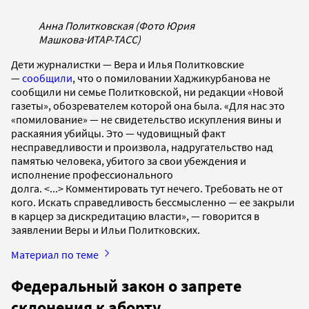
Анна Политковская (Фото Юрия
Машкова
·
ИТАР-ТАСС)
Дети журналистки — Вера и Илья Политковские
—
сообщили
, что о помиловании Хаджикурбанова не
сообщили ни семье Политковской, ни редакции «Новой
газеты», обозревателем которой она была. «Для нас это
«помилование» — не свидетельство искупления вины и
раскаяния убийцы. Это — чудовищный факт
несправедливости и произвола, надругательство над
памятью человека, убитого за свои убеждения и
исполнение профессионального
долга. <...> Комментировать тут нечего. Требовать не от
кого. Искать справедливость бессмысленно — ее закрыли
в карцер за дискредитацию власти», — говорится в
заявлении Веры и Ильи Политковских.
Материал по теме
Федеральный закон о запрете
склонения к аборту