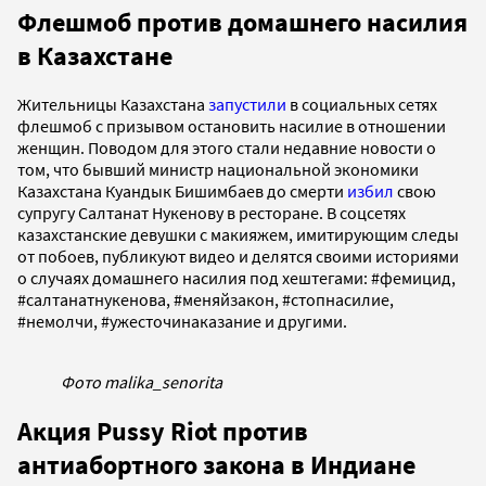
Флешмоб против домашнего насилия
в Казахстане
Жительницы Казахстана
запустили
в социальных сетях
флешмоб с призывом остановить насилие в отношении
женщин. Поводом для этого стали недавние новости о
том, что бывший министр национальной экономики
Казахстана Куандык Бишимбаев до смерти
избил
свою
супругу Салтанат Нукенову в ресторане. В соцсетях
казахстанские девушки с макияжем, имитирующим следы
от побоев, публикуют видео и делятся своими историями
о случаях домашнего насилия под хештегами: #фемицид,
#салтанатнукенова, #меняйзакон, #стопнасилие,
#немолчи, #ужесточинаказание и другими.
Фото malika_senorita
Акция Pussy Riot против
антиабортного закона в Индиане