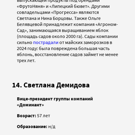
выпускающей продукты под брендами
«ФрутоНяня» и «Липецкий бювет». Другими
совладельцами «Прогресса» являются
Светлана и Нина Борцовы. Также Ольге
Белявцевой принадлежит компания «Агроном-
Сад», занимающаяся выращиванием яблок
(площадь садов около 2000 га). Сады компании
сильно
пострадали
от майских заморозков в
2024 году: была повреждена большая часть
яблонь, восстановление садов займет не менее
трех лет.
14. Светлана Демидова
Вице-президент группы компаний
«Доминант»
Возраст:
57 лет
Образование:
н/д