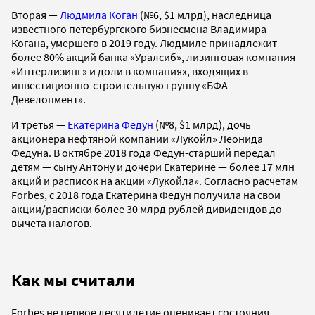
Вторая —
Людмила Коган
(№6, $1 млрд), наследница
известного петербургского бизнесмена Владимира
Когана, умершего в 2019 году. Людмиле принадлежит
более 80% акций банка «Уралсиб», лизинговая компания
«Интерлизинг» и доли в компаниях, входящих в
инвестиционно-строительную группу «БФА-
Девелопмент».
И третья —
Екатерина Федун
(№8, $1 млрд), дочь
акционера нефтяной компании «Лукойл» Леонида
Федуна. В октябре 2018 года Федун-старший передал
детям — сыну Антону и дочери Екатерине — более 17 млн
акций и расписок на акции «Лукойла». Согласно расчетам
Forbes, с 2018 года Екатерина Федун получила на свои
акции/расписки более 30 млрд рублей дивидендов до
вычета налогов.
Как мы считали
Forbes не первое десятилетие оценивает состояния