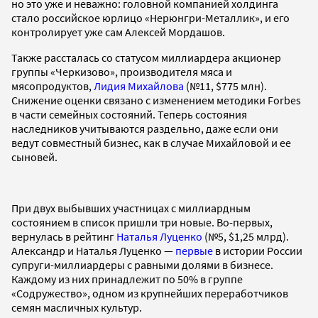
но это уже и неважно: головной компанией холдинга
стало российское юрлицо «Нерюнгри-Металлик», и его
контролирует уже сам Алексей Мордашов.
Также рассталась со статусом миллиардера акционер
группы «Черкизово», производителя мяса и
мясопродуктов,
Лидия Михайлова
(№11, $775 млн).
Снижение оценки связано с изменением методики Forbes
в части семейных состояний. Теперь состояния
наследников учитываются раздельно, даже если они
ведут совместный бизнес, как в случае Михайловой и ее
сыновей.
При двух выбывших участницах с миллиардным
состоянием в список пришли три новые. Во-первых,
вернулась в рейтинг
Наталья Луценко
(№5, $1,25 млрд).
Александр и Наталья Луценко —
первые
в истории России
супруги-миллиардеры с равными долями в бизнесе.
Каждому из них принадлежит по 50% в группе
«Содружество», одном из крупнейших переработчиков
семян масличных культур.