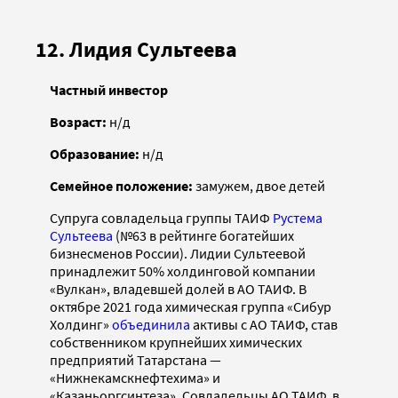
12. Лидия Сультеева
Частный инвестор
Возраст:
н/д
Образование:
н/д
Семейное положение:
замужем, двое детей
Супруга совладельца группы ТАИФ
Рустема
Сультеева
(№63 в рейтинге богатейших
бизнесменов России). Лидии Сультеевой
принадлежит 50% холдинговой компании
«Вулкан», владевшей долей в АО ТАИФ. В
октябре 2021 года химическая группа «Сибур
Холдинг»
объединила
активы с АО ТАИФ, став
собственником крупнейших химических
предприятий Татарстана —
«Нижнекамскнефтехима» и
«Казаньоргсинтеза». Совладельцы АО ТАИФ, в