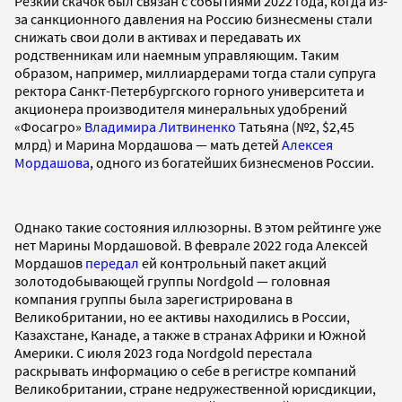
Резкий скачок был связан с событиями 2022 года, когда из-
за санкционного давления на Россию бизнесмены стали
снижать свои доли в активах и передавать их
родственникам или наемным управляющим. Таким
образом, например, миллиардерами тогда стали супруга
ректора Санкт-Петербургского горного университета и
акционера производителя минеральных удобрений
«Фосагро»
Владимира Литвиненко
Татьяна (№2, $2,45
млрд) и Марина Мордашова — мать детей
Алексея
Мордашова
, одного из богатейших бизнесменов России.
Однако такие состояния иллюзорны. В этом рейтинге уже
нет Марины Мордашовой. В феврале 2022 года Алексей
Мордашов
передал
ей контрольный пакет акций
золотодобывающей группы Nordgold — головная
компания группы была зарегистрирована в
Великобритании, но ее активы находились в России,
Казахстане, Канаде, а также в странах Африки и Южной
Америки. С июля 2023 года Nordgold перестала
раскрывать информацию о себе в регистре компаний
Великобритании, стране недружественной юрисдикции,