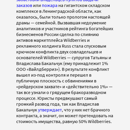
заказов
или
пожара
на гигантском складском
комплексе в Ленинградской области, как
оказалось, были только прологом настоящей
драмы — семейной. Вызвавшая недоумение
аналитиков и участников рейтинга богатейших
бизнесменов России сделка по слиянию
активов маркетплейса Wildberries и
рекламного холдинга Russ стала спусковым
крючком конфликта двух совладельцев и
основателей Wildberries — супругов Татьяны и
Владислава Бакальчук (ему принадлежит 1%
ООО «Вайлдберриз»). В результате конфликт
вышел из-под контроля и перешел в
публичную плоскость с обвинениями в
«рейдерском захвате» и «действительно 1%» —
так все узнали о грядущем бракоразводном
процессе. Юристы предвкушают самый
громкий развод года, так как Владислав
Бакальчук
утверждает
, что у них нет брачного
контракта, а значит, он может претендовать на
стоимость имущества, равную 50% Wildberries.