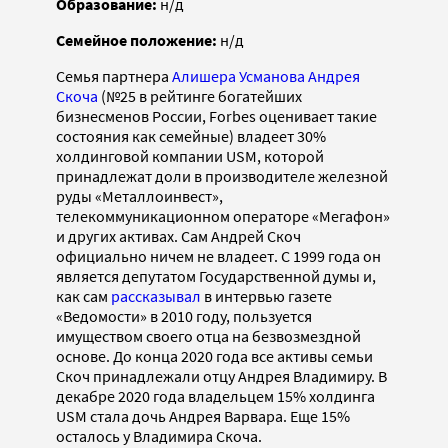
Образование:
н/д
Семейное положение:
н/д
Семья партнера
Алишера Усманова
Андрея
Скоча
(№25 в рейтинге богатейших
бизнесменов России, Forbes оценивает такие
состояния как семейные) владеет 30%
холдинговой компании USM, которой
принадлежат доли в производителе железной
руды «Металлоинвест»,
телекоммуникационном операторе «Мегафон»
и других активах. Сам Андрей Скоч
официально ничем не владеет. С 1999 года он
является депутатом Государственной думы и,
как сам
рассказывал
в интервью газете
«Ведомости» в 2010 году, пользуется
имуществом своего отца на безвозмездной
основе. До конца 2020 года все активы семьи
Скоч принадлежали отцу Андрея Владимиру. В
декабре 2020 года владельцем 15% холдинга
USM стала дочь Андрея Варвара. Еще 15%
осталось у Владимира Скоча.