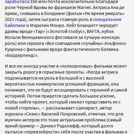
заработала
$56 млн почти исключительно благодаря
роли Черной Вдовы во франшизе Marvel. Актриса Ана де
Армас, снявшись в бондиане (фильм «Не время умирать»
2021 года), затем сыграла главную роль в
скандальном
байопике
о Мэрилин Монро. Кейт Бланшетт чередует
драмы вроде «Тар» («Золотой глобус», BAFTA, кубок
Вольпи Венецианского фестиваля за лучшую женскую
роль) или сериала «Все совпадения случайны» Альфонсо
Куарона с фильмами вроде фантастического боевика
«Бордерлендс».
И все же иногда участие в «попкорновых» фильмах может
закрыть дорогу в серьезные проекты. «Когда актриса
подписывается на роль в большой и с высокой
вероятностью коммерчески успешной франшизе, она
понимает, что ее будут ассоциировать с героиней и самой
историей. Потом придется сделать большое усилие,
чтобы найти проект, который сможет представить ее с
новой стороны», — рассказывает сценарист, автор
журнала «Сеанс» Василий Покровский, отмечая, что для
мужчин-актеров это тоже актуальная проблема (самый
яркий пример — Дэниел Рэдклифф, который долго
пытался «переизобрести» себя после участия в фильмах о