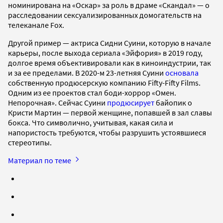
номинирована на «Оскар» за роль в драме «Скандал» — о
расследовании сексуализированных домогательств на
телеканале Fox.
Другой пример — актриса Сидни Суини, которую в начале
карьеры, после выхода сериала «Эйфория» в 2019 году,
долгое время объективировали как в киноиндустрии, так
и за ее пределами. В 2020-м 23-летняя Суини
основала
собственную продюсерскую компанию Fifty-Fifty Films.
Одним из ее проектов стал боди-хоррор «Омен.
Непорочная». Сейчас Суини
продюсирует
байопик о
Кристи Мартин — первой женщине, попавшей в зал славы
бокса. Что символично, учитывая, какая сила и
напористость требуются, чтобы разрушить устоявшиеся
стереотипы.
Материал по теме