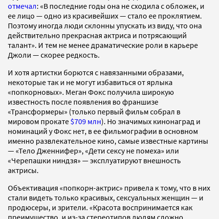
отмечал
: «В последние годы она не сходила с обложек, и
ее лицо — одно из красивейших — стало ее проклятием.
Поэтому иногда люди склонны упускать из виду, что она
действительно прекрасная актриса и потрясающий
талант». И тем не менее драматические роли в карьере
Джоли — скорее редкость.
И хотя артистки борются с навязанными образами,
некоторые так и не могут избавиться от ярлыка
«попкорновых». Меган Фокс получила широкую
известность после появления во франшизе
«Трансформеры» (только первый фильм собрал в
мировом прокате
$709 млн
). Но значимых кинонаград и
номинаций у Фокс нет, в ее фильмографии в основном
именно развлекательное кино, самые известные картины
— «Тело Дженнифер», «Дети сексу не помеха» или
«Черепашки ниндзя» — эксплуатируют внешность
актрисы.
Объективация «попкорн-актрис» привела к тому, что в них
стали видеть только красивых, сексуальных женщин — и
продюсеры, и зрители. «Красота воспринимается как
преимущество, и из-за стереотипов людям сложно