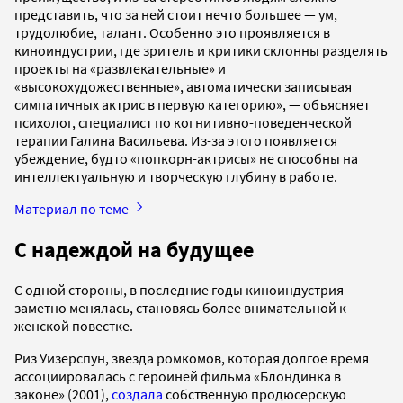
представить, что за ней стоит нечто большее — ум,
трудолюбие, талант. Особенно это проявляется в
киноиндустрии, где зритель и критики склонны разделять
проекты на «развлекательные» и
«высокохудожественные», автоматически записывая
симпатичных актрис в первую категорию», — объясняет
психолог, специалист по когнитивно-поведенческой
терапии Галина Васильева. Из-за этого появляется
убеждение, будто «попкорн-актрисы» не способны на
интеллектуальную и творческую глубину в работе.
Материал по теме
С надеждой на будущее
С одной стороны, в последние годы киноиндустрия
заметно менялась, становясь более внимательной к
женской повестке.
Риз Уизерспун, звезда ромкомов, которая долгое время
ассоциировалась с героиней фильма «Блондинка в
законе» (2001),
создала
собственную продюсерскую