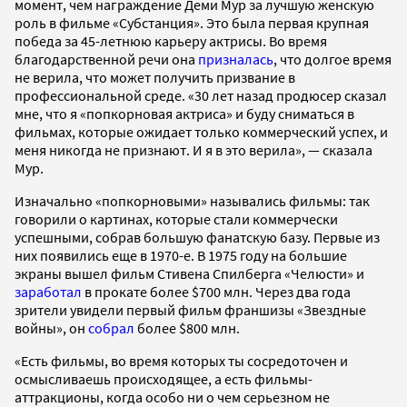
момент, чем награждение Деми Мур за лучшую женскую
роль в фильме «Субстанция». Это была первая крупная
победа за 45-летнюю карьеру актрисы. Во время
благодарственной речи она
призналась
, что долгое время
не верила, что может получить призвание в
профессиональной среде. «30 лет назад продюсер сказал
мне, что я «попкорновая актриса» и буду сниматься в
фильмах, которые ожидает только коммерческий успех, и
меня никогда не признают. И я в это верила», — сказала
Мур.
Изначально «попкорновыми» назывались фильмы: так
говорили о картинах, которые стали коммерчески
успешными, собрав большую фанатскую базу. Первые из
них появились еще в 1970-е. В 1975 году на большие
экраны вышел фильм Стивена Спилберга «Челюсти» и
заработал
в прокате более $700 млн. Через два года
зрители увидели первый фильм франшизы «Звездные
войны», он
собрал
более $800 млн.
«Есть фильмы, во время которых ты сосредоточен и
осмысливаешь происходящее, а есть фильмы-
аттракционы, когда особо ни о чем серьезном не