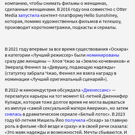
компанию, чтобы снимать фильмы о женщинах,
сделанные женщинами. В 2016 году она совместно с Otter
Media
запустила
контент-платформу Hello Sunshineу,
которая, помимо художественных фильмов и телешоу,
производит короткометражки, подкасты и сериалы.
В 2021 году впервые за все время существования «Оскара»
в категории «Лучший режиссер» были
номинированы
сразу две женщины — Хлоя Чжао за «Землю кочевников» и
Эмералд Феннел за «Девушку, подающую надежды»
(статуэтку забрала Чжао, Феннел же взяла награду в
номинации «Лучший оригинальный сценарий»).
В 2022-м киноиндустрия обсуждала
«Дженессанс»
—
перезапуск карьеры на тот момент 61-летней Дженнифер
Кулидж, которая тоже долгое время не могла вырваться
из амплуа «самой сексуальной матери Америки», но затем
снялась
в драматическом сериале «Белый лотос». В 2023
году 60-летняя Мишель Йео
получила
«Оскар» за главную
роль в фильме «Всё везде и сразу» и в своей речи сказала:
«Это маяк надежды и возможностей. Мечты сбываются. И