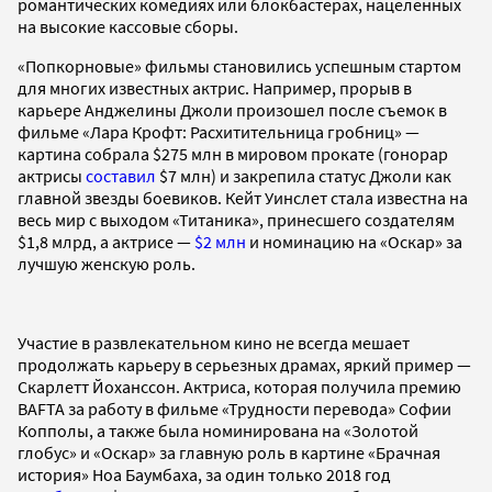
романтических комедиях или блокбастерах, нацеленных
на высокие кассовые сборы.
«Попкорновые» фильмы становились успешным стартом
для многих известных актрис. Например, прорыв в
карьере Анджелины Джоли произошел после съемок в
фильме «Лара Крофт: Расхитительница гробниц» —
картина собрала $275 млн в мировом прокате (гонорар
актрисы
составил
$7 млн) и закрепила статус Джоли как
главной звезды боевиков. Кейт Уинслет стала известна на
весь мир с выходом «Титаника», принесшего создателям
$1,8 млрд, а актрисе —
$2 млн
и номинацию на «Оскар» за
лучшую женскую роль.
Участие в развлекательном кино не всегда мешает
продолжать карьеру в серьезных драмах, яркий пример —
Скарлетт Йоханссон. Актриса, которая получила премию
BAFTA за работу в фильме «Трудности перевода» Софии
Копполы, а также была номинирована на «Золотой
глобус» и «Оскар» за главную роль в картине «Брачная
история» Ноа Баумбаха, за один только 2018 год