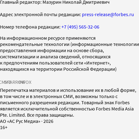
Главный редактор: Мазурин Николай Дмитриевич
Адрес электронной почты редакции:
press-release@forbes.ru
Номер телефона редакции:
+7 (495) 565-32-06
На информационном ресурсе применяются
рекомендательные технологии (информационные технологии
предоставления информации на основе сбора,
систематизации и анализа сведений, относящихся
к предпочтениям пользователей сети «Интернет»,
находящихся на территории Российской Федерации)
СМИ2
SPARROW
INFOX
Перепечатка материалов и использование их в любой форме,
в том числе и в электронных СМИ, возможны только с
письменного разрешения редакции. Товарный знак Forbes
является исключительной собственностью Forbes Media Asia
Pte. Limited. Все права защищены.
AO «АС Рус Медиа»
·
2026
16+