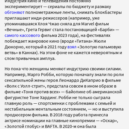
Индустрия кино и телевидения постоянно
экспериментирует — сериалы по бюджету и размаху
обгоняют
полнометражные ленты, снимать блокбастеры
приглашают инди-режиссеров (например, уже
упоминавшаяся Хлоя Чжао сняла для Marvel фильм
«Вечные», Грета Гервиг стала постановщицей «Барби» —
самого кассового
фильма 2023 года), на фестивалях
побеждает жанровое кино (вроде «Титана» Жюли
Дюкорно, который в 2021 году
взял
«Золотую пальмовую
ветвь» в Каннах). На этом фоне не кажется невероятным и
слом привычных амплуа.
Но пока что женщины меняют индустрию своими силами.
Например, Марго Робби, которую поначалу знали по роли
сексапильной жены героя Леонардо ДиКаприо в фильме
«Волк с Уолл-стрит», предстала совсем в ином образе в
фильме «Тоня против всех» — байопике об американской
фигуристке Тоне Хардинг. Робби не только сыграла
главную роль — спортсменки с проблемами с семьей и
нестабильным ментальным состоянием, — но и выступила
продюсером фильма. В 2018 году работа принесла
актрисе номинации на главные кинопремии — «Оскар»,
«Золотой глобус» и BAFTA. В 2020-м она была