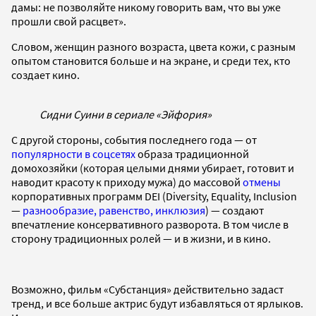
дамы: не позволяйте никому говорить вам, что вы уже
прошли свой расцвет».
Словом, женщин разного возраста, цвета кожи, с разным
опытом становится больше и на экране, и среди тех, кто
создает кино.
Сидни Суини в сериале «Эйфория»
С другой стороны, события последнего года — от
популярности в соцсетях
образа традиционной
домохозяйки (которая целыми днями убирает, готовит и
наводит красоту к приходу мужа) до массовой
отмены
корпоративных программ DEI (Diversity, Equality, Inclusion
—
разнообразие, равенство, инклюзия
) — создают
впечатление консервативного разворота. В том числе в
сторону традиционных ролей — и в жизни, и в кино.
Возможно, фильм «Субстанция» действительно задаст
тренд, и все больше актрис будут избавляться от ярлыков.