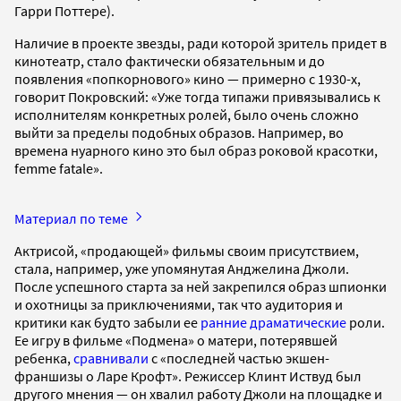
Гарри Поттере).
Наличие в проекте звезды, ради которой зритель придет в
кинотеатр, стало фактически обязательным и до
появления «попкорнового» кино — примерно с 1930-х,
говорит Покровский: «Уже тогда типажи привязывались к
исполнителям конкретных ролей, было очень сложно
выйти за пределы подобных образов. Например, во
времена нуарного кино это был образ роковой красотки,
femme fatale».
Материал по теме
Актрисой, «продающей» фильмы своим присутствием,
стала, например, уже упомянутая Анджелина Джоли.
После успешного старта за ней закрепился образ шпионки
и охотницы за приключениями, так что аудитория и
критики как будто забыли ее
ранние драматические
роли.
Ее игру в фильме «Подмена» о матери, потерявшей
ребенка,
сравнивали
с «последней частью экшен-
франшизы о Ларе Крофт». Режиссер Клинт Иствуд был
другого мнения — он хвалил работу Джоли на площадке и