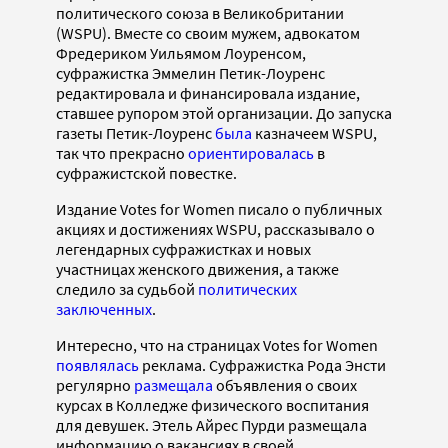
политического союза в Великобритании
(WSPU). Вместе со своим мужем, адвокатом
Фредериком Уильямом Лоуренсом,
суфражистка Эммелин Петик-Лоуренс
редактировала и финансировала издание,
ставшее рупором этой организации. До запуска
газеты Петик-Лоуренс
была
казначеем WSPU,
так что прекрасно
ориентировалась
в
суфражистской повестке.
Издание Votes for Women писало о публичных
акциях и достижениях WSPU, рассказывало о
легендарных суфражистках и новых
участницах женского движения, а также
следило за судьбой
политических
заключенных
.
Интересно, что на страницах Votes for Women
появлялась
реклама. Суфражистка Рода Энсти
регулярно
размещала
объявления о своих
курсах в Колледже физического воспитания
для девушек. Этель Айрес Пурди размещала
информацию о вакансиях в своей