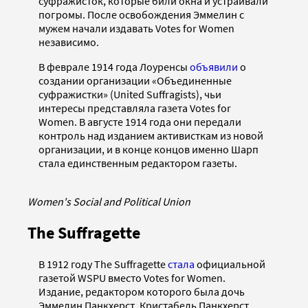
суфражисток, которые били окна и устраивали
погромы. После освобождения Эммелин с
мужем начали издавать Votes for Women
независимо.
В феврале 1914 года Лоуренсы
объявили
о
создании организации «Объединенные
суфражистки» (United Suffragists), чьи
интересы представляла газета Votes for
Women. В августе 1914 года они передали
контроль над изданием активисткам из новой
организации, и в конце концов именно Шарп
стала единственным редактором газеты.
Women's Social and Political Union
The Suffragette
В 1912 году The Suffragette
стала
официальной
газетой WSPU вместо Votes for Women.
Издание, редактором которого была дочь
Эммелин Панкхерст, Кристабель Панкхерст,