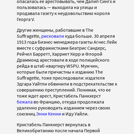
опасалась ее арестовывать, чем Далип Сингх и
пользовалась — выходила на улицы и
продавала газету к неудовольствию короля
Георга V.
Другие женщины, работавшие в The
Suffragette,
рисковали
куда больше. 30 апреля
1913 года бизнес-менеджера газеты Агнес Лейк
вместе с суфражистками Беатрис Сандерс,
Рейчел Барретт, Харриет Керр и Флорой
Драммонд арестовали в ходе полицейского
рейда в штаб-квартиру WSPU. Мужчин,
которые были причастны к изданию The
Suffragette, тоже преследовали: издателя
Эдгара Уайтли обвинили в подстрекательстве к
совершению преступлений. Понимая, что ее
тоже ждет арест, Кристабель Панкхерст
бежала
во Францию, откуда продолжала
удаленно руководить изданием через своих
союзниц
Энни Кенни
и Иду Уайли.
Кристабель Панкхерст вернулась в
Великобританию после начала Первой