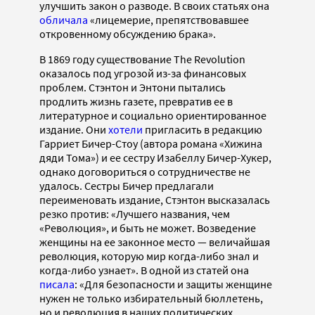
улучшить закон о разводе. В своих статьях она
обличала
«лицемерие, препятствовавшее
откровенному обсуждению брака».
В 1869 году существование The Revolution
оказалось под угрозой из-за финансовых
проблем. Стэнтон и Энтони пытались
продлить жизнь газете, превратив ее в
литературное и социально ориентированное
издание. Они
хотели
пригласить в редакцию
Гарриет Бичер-Стоу (автора романа «Хижина
дяди Тома») и ее сестру Изабеллу Бичер-Хукер,
однако договориться о сотрудничестве не
удалось. Сестры Бичер предлагали
переименовать издание, Стэнтон высказалась
резко против: «Лучшего названия, чем
«Революция», и быть не может. Возведение
женщины на ее законное место — величайшая
революция, которую мир когда-либо знал и
когда-либо узнает». В одной из статей она
писала
: «Для безопасности и защиты женщине
нужен не только избирательный бюллетень,
но и революция в наших политических,