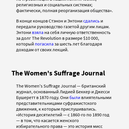
религиозных и социальных системах;
фактически, полная реорганизация общества».
В конце концов Стэнон и Энтони
сдались
и
передали руководство газетой другим лицам.
Энтони
взяла
на себя личную ответственность
за долг The Revolution в размере $10 000,
который
погасила
за шесть лет благодаря
доходам от своих лекций.
The Women's Suffrage Journal
The Women's Suffrage Journal — британский
журнал, основанный Лидией Беккер и Джесси
Бушеретт в 1870 году. Они
были
влиятельными
представительницами суфражистского
движения, к которым прислушивались.
«История десятилетий — с 1860-го по 1890 год
— в том, что касается женского
избирательного права — это история мисс