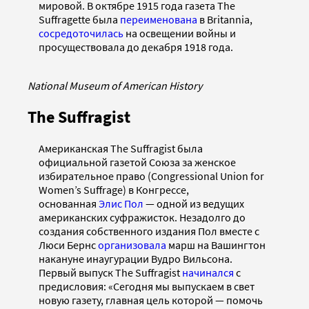
мировой. В октябре 1915 года газета The
Suffragette была
переименована
в Britannia,
сосредоточилась
на освещении войны и
просуществовала до декабря 1918 года.
National Museum of American History
The Suffragist
Американская The Suffragist была
официальной газетой Союза за женское
избирательное право (Congressional Union for
Women’s Suffrage) в Конгрессе,
основанная
Элис Пол
— одной из ведущих
американских суфражисток. Незадолго до
создания собственного издания Пол вместе с
Люси Бернс
организовала
марш на Вашингтон
накануне инаугурации Вудро Вильсона.
Первый выпуск The Suffragist
начинался
с
предисловия: «Сегодня мы выпускаем в свет
новую газету, главная цель которой — помочь