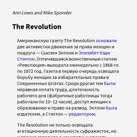
Ann Lewis and Mike Sponder
The Revolution
Американскую газету The Revolution
основали
две активистки движения за права женщин и
подруги — Сьюзен Энтони и
Элизабет Кэди
Стэнтон
. Отличавшаяся воинственным стилем
«Революция» выходила еженедельно с 1868-го
по 1872 год. Газета в первую очередь освещала
борьбу женщин за избирательные права в
Соединенных Штатах. Среди других тем
были
неравная оплата труда, длительность
рабочего дня (фабричные работницы тогда
работали по 10–12 часов), доступ женщин к
образованию и право на развод. Энтони
была
издателем, а Стэнтон —
редактором
.
The Revolution не только освещала
агитационную деятельность суфражисток, но
и громко говорила о конкретных случаях