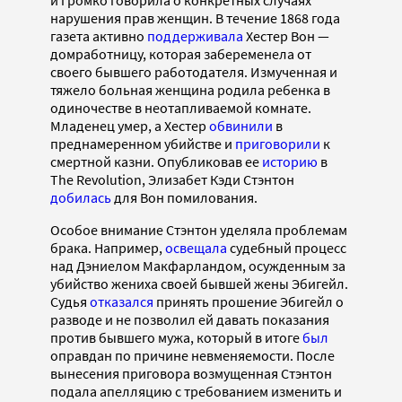
нарушения прав женщин. В течение 1868 года
газета активно
поддерживала
Хестер Вон —
домработницу, которая забеременела от
своего бывшего работодателя. Измученная и
тяжело больная женщина родила ребенка в
одиночестве в неотапливаемой комнате.
Младенец умер, а Хестер
обвинили
в
преднамеренном убийстве и
приговорили
к
смертной казни. Опубликовав ее
историю
в
The Revolution, Элизабет Кэди Стэнтон
добилась
для Вон помилования.
Особое внимание Стэнтон уделяла проблемам
брака. Например,
освещала
судебный процесс
над Дэниелом Макфарландом, осужденным за
убийство жениха своей бывшей жены Эбигейл.
Судья
отказался
принять прошение Эбигейл о
разводе и не позволил ей давать показания
против бывшего мужа, который в итоге
был
оправдан по причине невменяемости. После
вынесения приговора возмущенная Стэнтон
подала апелляцию с требованием изменить и