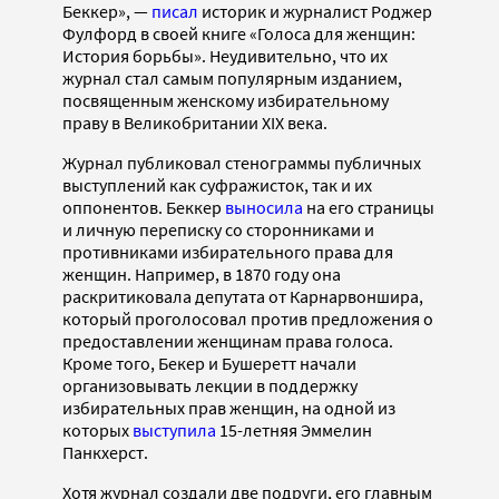
Беккер», —
писал
историк и журналист Роджер
Фулфорд в своей книге «Голоса для женщин:
История борьбы». Неудивительно, что их
журнал стал самым популярным изданием,
посвященным женскому избирательному
праву в Великобритании XIX века.
Журнал публиковал стенограммы публичных
выступлений как суфражисток, так и их
оппонентов. Беккер
выносила
на его страницы
и личную переписку со сторонниками и
противниками избирательного права для
женщин. Например, в 1870 году она
раскритиковала депутата от Карнарвоншира,
который проголосовал против предложения о
предоставлении женщинам права голоса.
Кроме того, Бекер и Бушеретт начали
организовывать лекции в поддержку
избирательных прав женщин, на одной из
которых
выступила
15-летняя Эммелин
Панкхерст.
Хотя журнал создали две подруги, его главным