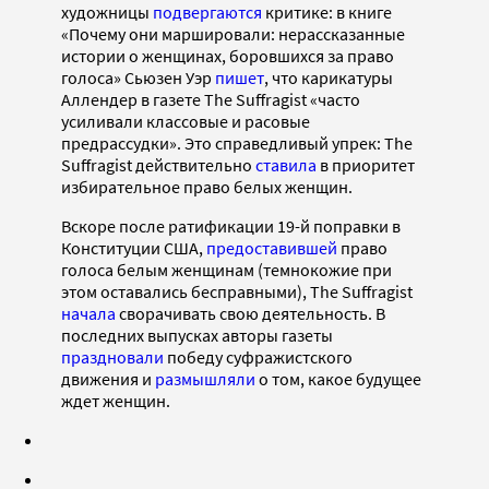
художницы
подвергаются
критике: в книге
«Почему они маршировали: нерассказанные
истории о женщинах, боровшихся за право
голоса» Сьюзен Уэр
пишет
, что карикатуры
Аллендер в газете The Suffragist «часто
усиливали классовые и расовые
предрассудки». Это справедливый упрек: The
Suffragist действительно
ставила
в приоритет
избирательное право белых женщин.
Вскоре после ратификации 19-й поправки в
Конституции США,
предоставившей
право
голоса белым женщинам (темнокожие при
этом оставались бесправными), The Suffragist
начала
сворачивать свою деятельность. В
последних выпусках авторы газеты
праздновали
победу суфражистского
движения и
размышляли
о том, какое будущее
ждет женщин.