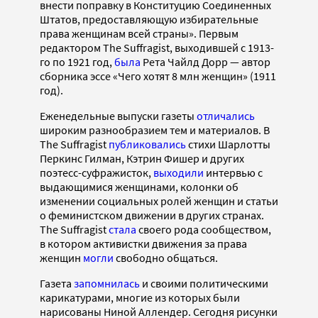
внести поправку в Конституцию Соединенных
Штатов, предоставляющую избирательные
права женщинам всей страны». Первым
редактором The Suffragist, выходившей с 1913-
го по 1921 год,
была
Рета Чайлд Дорр — автор
сборника эссе «Чего хотят 8 млн женщин» (1911
год).
Еженедельные выпуски газеты
отличались
широким разнообразием тем и материалов. В
The Suffragist
публиковались
стихи Шарлотты
Перкинс Гилман, Кэтрин Фишер и других
поэтесс-суфражисток,
выходили
интервью с
выдающимися женщинами, колонки об
изменении социальных ролей женщин и статьи
о феминистском движении в других странах.
The Suffragist
стала
своего рода сообществом,
в котором активистки движения за права
женщин
могли
свободно общаться.
Газета
запомнилась
и своими политическими
карикатурами, многие из которых были
нарисованы Ниной Аллендер. Сегодня рисунки