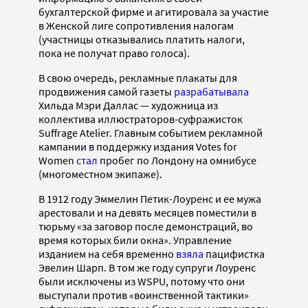
бухгалтерской фирме и агитировала за участие
в Женской лиге сопротивления налогам
(участницы отказывались платить налоги,
пока не получат право голоса).
В свою очередь, рекламные плакаты для
продвижения самой газеты
разрабатывала
Хильда Мэри Даллас — художница из
коллектива иллюстраторов-суфражисток
Suffrage Atelier. Главным событием рекламной
кампании в поддержку издания Votes for
Women
стал
пробег по Лондону на омнибусе
(многоместном экипаже).
В 1912 году Эммелин Петик-Лоуренс и ее мужа
арестовали и на девять месяцев поместили в
тюрьму «за заговор после демонстраций, во
время которых били окна». Управление
изданием на себя временно
взяла
пацифистка
Эвелин Шарп. В том же году супруги Лоуренс
были исключены из WSPU, потому что они
выступали против «воинственной тактики»