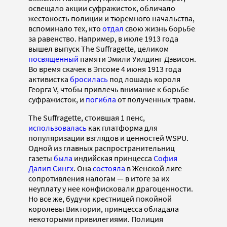
освещало акции суфражисток, обличало
жестокость полиции и тюремного начальства,
вспоминало тех, кто
отдал
свою жизнь борьбе
за равенство. Например, в июле 1913 года
вышел выпуск The Suffragette, целиком
посвященный
памяти Эмили Уилдинг Дэвисон.
Во время скачек в Эпсоме 4 июня 1913 года
активистка
бросилась
под лошадь короля
Георга V, чтобы привлечь внимание к борьбе
суфражисток, и
погибла
от полученных травм.
The Suffragette, стоившая 1 пенс,
использовалась
как платформа для
популяризации взглядов и ценностей WSPU.
Одной из главных распространительниц
газеты
была
индийская принцесса
София
Далип Сингх
. Она
состояла
в Женской лиге
сопротивления налогам — в итоге за их
неуплату у нее конфисковали драгоценности.
Но все же, будучи крестницей покойной
королевы Виктории, принцесса обладала
некоторыми привилегиями. Полиция