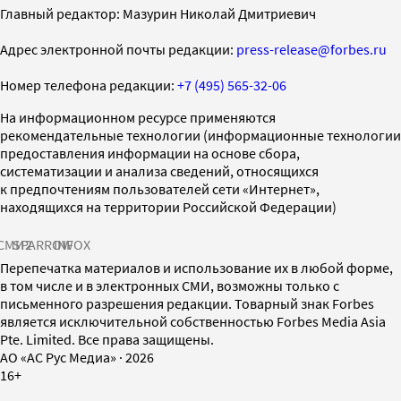
Главный редактор: Мазурин Николай Дмитриевич
Адрес электронной почты редакции:
press-release@forbes.ru
Номер телефона редакции:
+7 (495) 565-32-06
На информационном ресурсе применяются
рекомендательные технологии (информационные технологии
предоставления информации на основе сбора,
систематизации и анализа сведений, относящихся
к предпочтениям пользователей сети «Интернет»,
находящихся на территории Российской Федерации)
СМИ2
SPARROW
INFOX
Перепечатка материалов и использование их в любой форме,
в том числе и в электронных СМИ, возможны только с
письменного разрешения редакции. Товарный знак Forbes
является исключительной собственностью Forbes Media Asia
Pte. Limited. Все права защищены.
AO «АС Рус Медиа»
·
2026
16+