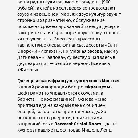
виноградных улиток вместо говядины (900
рублей), а стейк из сельдерея сопровождают
соусом из вешенок. Марьяж двух культур звучит
стройно и харизматично, обслуживание
похоже на срежессированный танец, а десерты
в витрине ставят красноречивую точку в плане
«я похудею к…». Здесь есть круассаны,
тарталетки, эклеры, финансье, десерты «Сант-
Оноре» и «Испахан», но главная звезда, как и у
Дягилева – «Павлова», существующая здесь в
двух вариация — белой и черной. Все как в
«Жизель».
Где еще искать французскую кухню в Москве:
в новой реинкарнации бистро
«Французы»
шеф грамотно управляется с соусами, а
бариста — с кофемашиной. Основа меню —
приятная еда на каждый день с обилием
овощей, которые не претят и мясоеду. За
роскошью интерьеров и деликатесами
отправляйтесь в
Baccarat Cristal Room
, где на
кухне заправляет шеф-повар Мишель Ленц.