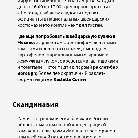
миру в гостиничной сети Mövenpick. Каждый
день с 16:00 до 17:00 в ресторане проходит
«Шоколадный час»: сладости подают
официанты в национальных швейцарских
костюмах и это комплимент для гостей.
Где еще попробовать швейцарскую кухню в
Москве:
за раклетом с ростбифом, вялеными
томатами и зеленой спаржей, с молодым
картофелем, маринованными огурцами и
жемчужным луком, с креветками, артишоками
и томатами — стоит идти в первый
раклет-бар
Borough
; более демократичный раклет-
формат ищите в
Raclette Corner
.
Скандинавия
Самая гастрономически близкая к России
область с максимальной концентрацией
отмеченных звездами «Мишлен» ресторанов.
При всей своей понятности и простоте,