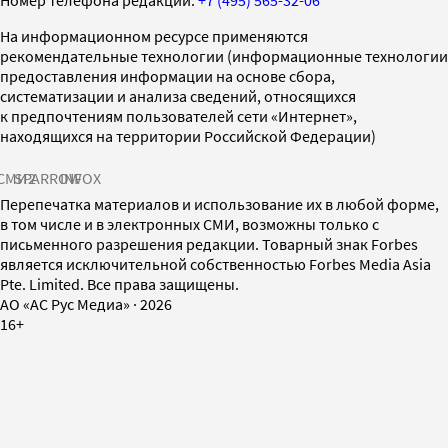
На информационном ресурсе применяются
рекомендательные технологии (информационные технологии
предоставления информации на основе сбора,
систематизации и анализа сведений, относящихся
к предпочтениям пользователей сети «Интернет»,
находящихся на территории Российской Федерации)
СМИ2
SPARROW
INFOX
Перепечатка материалов и использование их в любой форме,
в том числе и в электронных СМИ, возможны только с
письменного разрешения редакции. Товарный знак Forbes
является исключительной собственностью Forbes Media Asia
Pte. Limited. Все права защищены.
AO «АС Рус Медиа»
·
2026
16+