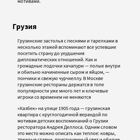
мотивами.
Грузия
Грузинские застолья с песнями и тарелками в
несколько этажей вспоминают все успевшие
посетить страну до ухудшения
дипломатических отношений. Как и
громадные лодочки хачапури — полые внутри
и обильно начиненные сыром и яйцом, —
пончики и свежую чурчхеллу. В Москве
грузинские рестораны держатся в топе
популярности уже много лет и ключевые
игроки со временем не меняются
«Казбек» на улице 1905 года — грузинская
квартира с круглогодичной верандой по
мотивам детских воспоминаний о Грузии
ресторатора Андрея Деллоса. Одним словом
это место можно описать как теплое: ковры,
тяжелые ставни, приглушенный свет и обилие