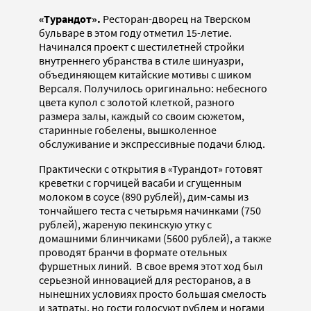
«Турандот».
Ресторан-дворец на Тверском
бульваре в этом году отметил 15-летие.
Начинался проект с шестилетней стройки
внутреннего убранства в стиле шинуазри,
объединяющем китайские мотивы с шиком
Версаля. Получилось оригинально: небесного
цвета купол с золотой клеткой, разного
размера залы, каждый со своим сюжетом,
старинные гобелены, вышколенное
обслуживание и экспрессивные подачи блюд.
Практически с открытия в «Турандот» готовят
креветки с горчицей васаби и сгущенным
молоком в соусе (890 рублей), дим-самы из
тончайшего теста с четырьмя начинками (750
рублей), жареную пекинскую утку с
домашними блинчиками (5600 рублей), а также
проводят бранчи в формате отельных
фуршетных линий. В свое время этот ход был
серьезной инновацией для ресторанов, а в
нынешних условиях просто большая смелость
и затраты, но гости голосуют рублем и ногами