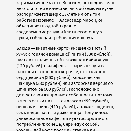
харизматичное меню. Впрочем, последователи
не отстают ни в качестве, ни в объеме: на кухне
распоряжается шеф с 15-летним опытом
работы в Израиле — Александр Марон, он
объединяет в одной тарелке
средиземноморскую и ближневосточную
кухни, соблюдая требования кашрута.
Блюда — визитные карточки: шелковистый
хумус с горячей домашней питой (380 рублей),
паста из запеченных баклажанов бабагануш
(120 рублей), фалафель — шарик из нута в
плотной фритюрной корочке, но с нежной
сердцевиной (360 рублей), классическая
шакшука (380 рублей) или авторская версия со
шпинатом за 600 рублей. Расположение
диктует свои жанровые особенности, поэтому
в меню есть и питы — с лососем (490 рублей),
овощами гриль (420 рублей), а также сэндвичи,
семь видов пасты и даже пицца. Получилось
универсальное кафе для мультиформатного
потребления: хочешь, бери еду с собой,
хочешь, пей кофе после выставки или