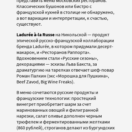
представить меню московских ресторанов.
Классических бушонов или бистро с
французской кухней в столице не обнаружено,
а вот вариации и интерпретации, к счастью,
существуют.
Ladurée à-la Russe
на Никольской — продукт
эпической русско-французской коллаборации
бренда Ladurée, в котором придумали десерт-
макарон, и «Ресторанов Раппорта».
Вдохновением стали «Русские сезоны»,
декорациями — эскизы Льва Бакста, за
драматургию на тарелках отвечает шеф-повар
Роман Палкин (экс «Морошка для Пушкина»,
Beef Zavod, Big Wine Freaks).
В меню сочетаются русские продукты и
французские технологии: простецкий
винегрет приобретает шарм за счет
маринованных овощей и филигранной
нарезки, салат оливье дополнен черным
трюфелем и ферментированными желтками
(860 рублей), строганов делают из бургундских