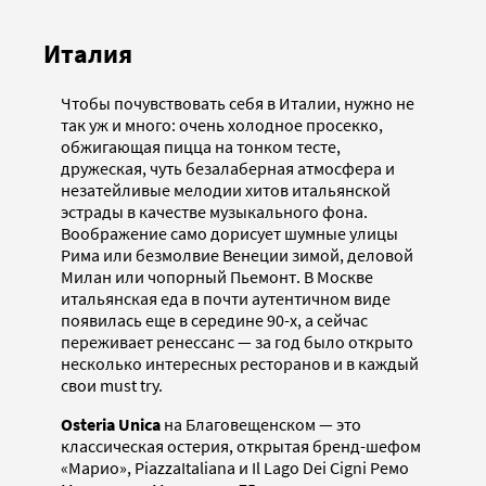
Италия
Чтобы почувствовать себя в Италии, нужно не
так уж и много: очень холодное просекко,
обжигающая пицца на тонком тесте,
дружеская, чуть безалаберная атмосфера и
незатейливые мелодии хитов итальянской
эстрады в качестве музыкального фона.
Воображение само дорисует шумные улицы
Рима или безмолвие Венеции зимой, деловой
Милан или чопорный Пьемонт. В Москве
итальянская еда в почти аутентичном виде
появилась еще в середине 90-х, а сейчас
переживает ренессанс — за год было открыто
несколько интересных ресторанов и в каждый
свои must try.
Osteria Unica
на Благовещенском — это
классическая остерия, открытая бренд-шефом
«Марио», PiazzaItaliana и Il Lago Dei Cigni Ремо