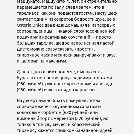
Маццукато. Маццукато 75 лет, он стремительно
перемещается по залу, следя за тем, что в
тарелках и как они подаются гостям. Пасту шеф
считает одним из секретов бодрости духа, ее в
Osteria Unica два вида: домашняя и из твердых
сортов пшеницы. Никакой сложносочиненной
подачи или креативных сочетаний — просто
большая тарелка, щедро наполненная пастой.
Диете можно сразу сказать «прости»,
сливочное масло и сливки выкручивают и вкус,
и калории на максимум.
Для тех, кто любит полегче, в меню есть
буратта с по-настоящему сладкими томатами
(980 рублей), руколла с креветками и авокадо
(980 рублей) и шесть видов карпаччо.
На десерт нужно брать пахнущее летом
сливовое желе с клубничным салатом и
кокосовым сорбетом (630 рублей) или
лимонный торт с меренгой (520 рублей), но
только в том случае, если классический
тирамису кажется слишком банальной идеей.