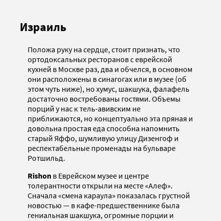
Израиль
Положа руку на сердце, стоит признать, что
ортодоксальных ресторанов с еврейской
кухней в Москве раз, два и обчелся, в основном
они расположены в синагогах или в музее (об
этом чуть ниже), но хумус, шакшука, фалафель
достаточно востребованы гостями. Объемы
порций у нас к тель-авивским не
приближаются, но концептуально эта пряная и
довольна простая еда способна напомнить
старый Яффо, шумливую улицу Дизенгоф и
респектабельные променады на бульваре
Ротшильд.
Rishon
в Еврейском музее и центре
толерантности открыли на месте «Алеф».
Сначала «смена караула» показалась грустной
новостью — в кафе-предшественнике была
гениальная шакшука, огромные порции и