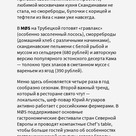
любимой москвичами кухня Скандинавии не
стала, но смореброды, булочки с корицей и
тефтели из Ikea с нами уже навсегда.
В
MØS
на Трубецкой готовят «гравлакс»
(особенно засоленный лосось), сморреброды
(домашний хлеб с различными начинками),
скандинавские пельмени с белой рыбой и
муссом из сельдерея (680 рублей) и авторскую
версию популярного эстонского десерта Кама
— толокно трех злаков в сметанном муссе с
вареньем из ягод (390 рублей).
Меню здесь обновляется четыре раза в год
сообразно сезонам. Второй важный тренд,
который в ресторане свято чтут —
локальность, шеф-повар Юрий Агузаров
активно работает с российскими фермерами. В
MØS поддерживают основные
гастрономические фестивали стран Северной
Европы и проводят компактные Chef's table,
чтобы больше гостей узнало об особенностях
гастрономической культуры севера Европы.