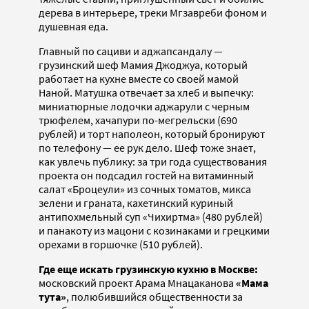
дерева в интерьере, треки Мгзавреби фоном и
душевная еда.
Главный по сациви и аджапсандалу —
грузинский шеф Мамия Джоджуа, который
работает на кухне вместе со своей мамой
Наной. Матушка отвечает за хлеб и выпечку:
миниатюрные лодочки аджарули с черным
трюфелем, хачапури по-мегрельски (690
рублей) и торт наполеон, который бронируют
по телефону — ее рук дело. Шеф тоже знает,
как увлечь публику: за три года существования
проекта он подсадил гостей на витаминный
салат «Броцеули» из сочных томатов, микса
зелени и граната, кахетинский куриный
антипохмельный суп «Чихиртма» (480 рублей)
и панакоту из мацони с козинаками и грецкими
орехами в горшочке (510 рублей).
Где еще искать грузинскую кухню в Москве:
московский проект Арама Мнацаканова
«Мама
тута»
, полюбившийся общественности за