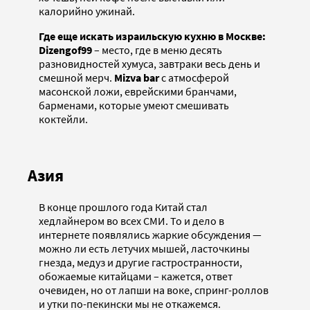
калорийно ужинай.
Где еще искать израильскую кухню в Москве:
Dizengof99
– место, где в меню десять
разновидностей хумуса, завтраки весь день и
смешной мерч.
Mizva bar
с атмосферой
масонской ложи, еврейскими бранчами,
барменами, которые умеют смешивать
коктейли.
Азия
В конце прошлого года Китай стал
хедлайнером во всех СМИ. То и дело в
интернете появлялись жаркие обсуждения —
можно ли есть летучих мышей, ласточкины
гнезда, медуз и другие гастространности,
обожаемые китайцами – кажется, ответ
очевиден, но от лапши на воке, спринг-роллов
и утки по-пекински мы не откажемся.