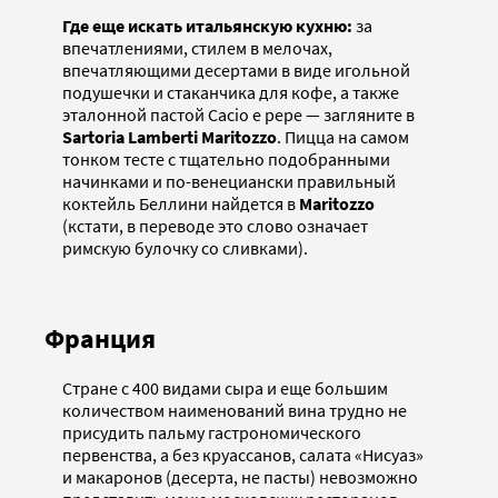
Где еще искать итальянскую кухню:
за
впечатлениями, стилем в мелочах,
впечатляющими десертами в виде игольной
подушечки и стаканчика для кофе, а также
эталонной пастой Cacio e pepe — загляните в
Sartoria Lamberti Maritozzo
. Пицца на самом
тонком тесте с тщательно подобранными
начинками и по-венециански правильный
коктейль Беллини найдется в
Maritozzo
(кстати, в переводе это слово означает
римскую булочку со сливками).
Франция
Стране с 400 видами сыра и еще большим
количеством наименований вина трудно не
присудить пальму гастрономического
первенства, а без круассанов, салата «Нисуаз»
и макаронов (десерта, не пасты) невозможно