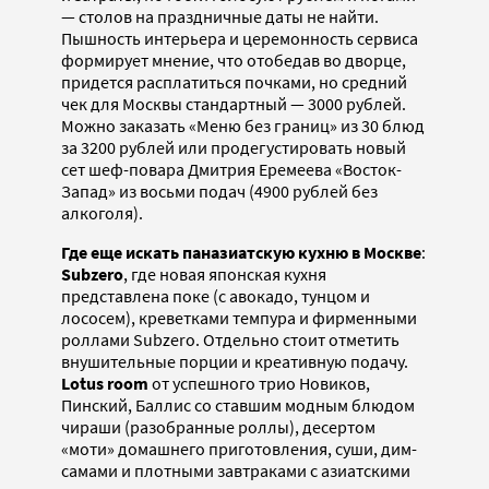
— столов на праздничные даты не найти.
Пышность интерьера и церемонность сервиса
формирует мнение, что отобедав во дворце,
придется расплатиться почками, но средний
чек для Москвы стандартный — 3000 рублей.
Можно заказать «Меню без границ» из 30 блюд
за 3200 рублей или продегустировать новый
сет шеф-повара Дмитрия Еремеева «Восток-
Запад» из восьми подач (4900 рублей без
алкоголя).
Где еще искать паназиатскую кухню в Москве
:
Subzero
, где новая японская кухня
представлена поке (с авокадо, тунцом и
лососем), креветками темпура и фирменными
роллами Subzero. Отдельно стоит отметить
внушительные порции и креативную подачу.
Lotus room
от успешного трио Новиков,
Пинский, Баллис со ставшим модным блюдом
чираши (разобранные роллы), десертом
«моти» домашнего приготовления, суши, дим-
самами и плотными завтраками с азиатскими