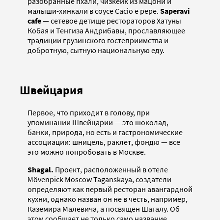
разобранные пхали, чизкейк из мацони и
малыши-хинкали в соусе Cacio e pepe.
Saperavi
cafe
— сетевое детище рестораторов Хатуны
Кобая и Тенгиза Андрибавы, прославляющее
традиции грузинского гостеприимства и
добротную, сытную национальную еду.
Швейцария
Первое, что приходит в голову, при
упоминании Швейцарии — это шоколад,
банки, природа, но есть и гастрономические
ассоциации: шницель, раклет, фондю — все
это можно попробовать в Москве.
Shagal.
Проект, расположенный в отеле
Mövenpick Moscow Taganskaya, создатели
определяют как первый ресторан авангардной
кухни, однако назван он не в честь, например,
Каземира Малевича, а посвящен Шагалу. Об
этом сообщает не только само название