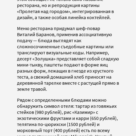
ресторана, но и репродукция картины
«Пролетая над городом», интегрированная в
дизайн, а также особая линейка коктейлей.
Меню ресторана придумал шеф-повар
Виталий Баранов, применив ассоциативную
подачу — блюда выглядят как
сложносочиненные съедобные картины или
транслируют визуальные коды. Например,
десерт «Золушка» представляет собой сладкую
мини-тыкву, паштеты подают в форме яиц
разных форм, лежащих в гнезде из хрусткого
теста, а свежий домашний хлеб приносят на
деревянной тарелке вместе с растущей прямо в
земле травой.
Рядом с определенными блюдами можно
обнаружить символ отеля: тартар из говяжьих
стейков (980 рублей), рис «Казимир» с
экзотическими фруктами и карри (650 рублей),
телятина по-цюрихски (1500 рублей) и
морковный торт (400 рублей) есть по всему