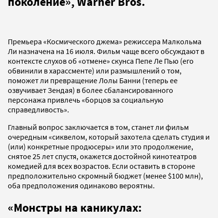
поколение», Warner Bros.
Премьера «Космического джема» режиссера Малкольма
Ли назначена на 16 июля. Фильм чаще всего обсуждают в
контексте слухов об «отмене» скунса Пепе Ле Пью (его
обвинили в харассменте) или размышлений о том,
поможет ли превращение Лолы Банни (теперь ее
озвучивает Зендая) в более сбалансированного
персонажа привлечь «борцов за социальную
справедливость».
Главный вопрос заключается в том, станет ли фильм
очередным «сиквелом, который захотела сделать студия и
(или) конкретные продюсеры» или это продолжение,
снятое 25 лет спустя, окажется достойной кинотеатров
комедией для всех возрастов. Если оставить в стороне
предположительно скромный бюджет (менее $100 млн),
оба предположения одинаково вероятны.
«Монстры на каникулах: