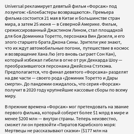
Universal рекламирует девятый фильм «Форсаж» под
лозунгом: «Блокбастеры возвращаются». Премьера
фильма состоится 21 мая в Китае и большинстве стран
мира, а затем 25 июня — в Северной Америке. Фильм,
срежиссированный Джастином Лином, стал площадкой
для боя Доминика Торетто, персонажа Вин Дизеля, и его
злого старшего брата Джона Сины. Зрители уже знают,
что их ждут автомобильные погони, путешествие в космос
и возвращение Хана Лю (его вновь сыграет Сон Кан),
который избежал гибели в огне от рук Деккарда Шоу —
преобразившегося персонажа Джейсона Стэтхэма.
Предполагается, что финал девятого «Форсажа» разделят
на две части — своего рода «Доминик Торетто и Дары
смерти». До пандемии ожидалось, что серия «Форсаж»
получит в 2020 году крупнейшие кассовые сборы по всему
миру.
В прежние времена «Форсаж» мог претендовать на звание
первого фильма, который соберет более $1 млрд в мире и
менее $200 млн — внутри страны. Теперь неизвестно,
сможет ли он превзойти «Пиратов Карибского моря:
Мертвецы не рассказывают сказки» ($177 млн на