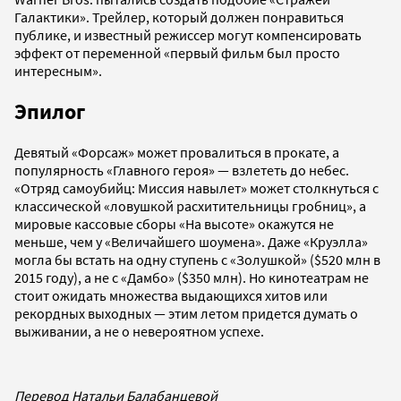
Галактики». Трейлер, который должен понравиться
публике, и известный режиссер могут компенсировать
эффект от переменной «первый фильм был просто
интересным».
Эпилог
Девятый «Форсаж» может провалиться в прокате, а
популярность «Главного героя» — взлететь до небес.
«Отряд самоубийц: Миссия навылет» может столкнуться с
классической «ловушкой расхитительницы гробниц», а
мировые кассовые сборы «На высоте» окажутся не
меньше, чем у «Величайшего шоумена». Даже «Круэлла»
могла бы встать на одну ступень с «Золушкой» ($520 млн в
2015 году), а не с «Дамбо» ($350 млн). Но кинотеатрам не
стоит ожидать множества выдающихся хитов или
рекордных выходных — этим летом придется думать о
выживании, а не о невероятном успехе.
Перевод Натальи Балабанцевой