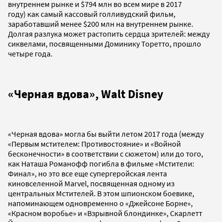
внутреннем рынке и $794 млн во всем мире в 2017
году) как самый кассовый голливудский фильм,
заработавший менее $200 млн на внутреннем рынке.
Долгая разлука может растопить сердца зрителей: между
сиквелами, посвященными Доминику Торетто, прошло
четыре года.
«Черная вдова», Walt Disney
«Черная вдова» могла бы выйти летом 2017 года (между
«Первым мстителем: Противостояние» и «Войной
бесконечности» в соответствии с сюжетом) или до того,
как Наташа Романофф погибла в фильме «Мстители:
Финал», но это все еще супергеройская лента
киновселенной Marvel, посвященная одному из
центральных Мстителей. В этом шпионском боевике,
напоминающем одновременно о «Джейсоне Борне»,
«Красном воробье» и «Взрывной блондинке», Скарлетт