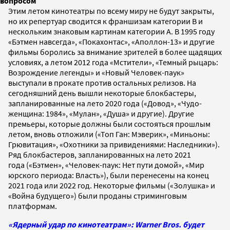
вопросом
Этим летом кинотеатры по всему миру не будут закрыты,
но их репертуар сводится к франшизам категории B и
нескольким знаковым картинам категории А. В 1995 году
«Бэтмен навсегда», «Покахонтас», «Аполлон-13» и другие
фильмы боролись за внимание зрителей в более щадящих
условиях, а летом 2012 года «Мстители», «Темный рыцарь:
Возрождение легенды» и «Новый Человек-паук»
выступали в прокате против остальных релизов. На
сегодняшний день вышли некоторые блокбастеры,
запланированные на лето 2020 года («Довод», «Чудо-
женщина: 1984», «Мулан», «Душа» и другие). Другие
премьеры, которые должны были состояться прошлым
летом, вновь отложили («Топ Ган: Мэверик», «Миньоны:
Грювитация», «Охотники за привидениями: Наследники»).
Ряд блокбастеров, запланированных на лето 2021
года («Бэтмен», «Человек-паук: Нет пути домой», «Мир
юрского периода: Власть»), были перенесены на конец
2021 года или 2022 год. Некоторые фильмы («Золушка» и
«Война будущего») были проданы стриминговым
платформам.
«Ядерный удар по кинотеатрам»: Warner Bros. будет