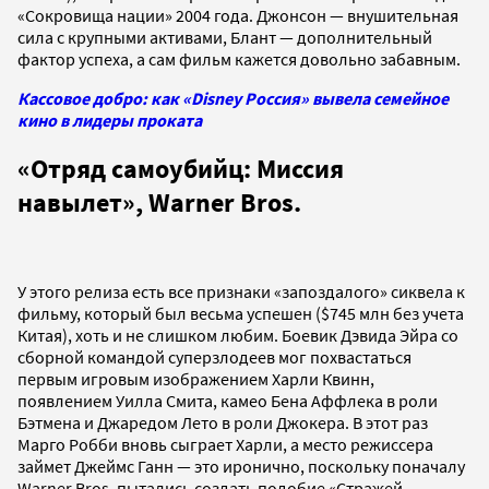
«Сокровища нации» 2004 года. Джонсон — внушительная
сила с крупными активами, Блант — дополнительный
фактор успеха, а сам фильм кажется довольно забавным.
Кассовое добро: как «Disney Россия» вывела семейное
кино в лидеры проката
«Отряд самоубийц: Миссия
навылет», Warner Bros.
У этого релиза есть все признаки «запоздалого» сиквела к
фильму, который был весьма успешен ($745 млн без учета
Китая), хоть и не слишком любим. Боевик Дэвида Эйра со
сборной командой суперзлодеев мог похвастаться
первым игровым изображением Харли Квинн,
появлением Уилла Смита, камео Бена Аффлека в роли
Бэтмена и Джаредом Лето в роли Джокера. В этот раз
Марго Робби вновь сыграет Харли, а место режиссера
займет Джеймс Ганн — это иронично, поскольку поначалу
Warner Bros. пытались создать подобие «Стражей