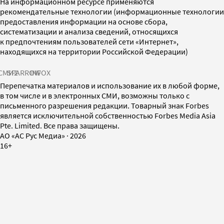
На информационном ресурсе применяются
рекомендательные технологии (информационные технологии
предоставления информации на основе сбора,
систематизации и анализа сведений, относящихся
к предпочтениям пользователей сети «Интернет»,
находящихся на территории Российской Федерации)
СМИ2
SPARROW
INFOX
Перепечатка материалов и использование их в любой форме,
в том числе и в электронных СМИ, возможны только с
письменного разрешения редакции. Товарный знак Forbes
является исключительной собственностью Forbes Media Asia
Pte. Limited. Все права защищены.
AO «АС Рус Медиа»
·
2026
16+