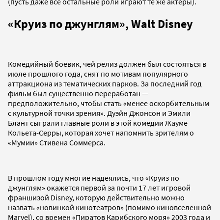
(пусть даже все остальные роли играют те же актеры).
«Круиз по джунглям», Walt Disney
Комедийный боевик, чей релиз должен был состояться в
июле прошлого года, снят по мотивам популярного
аттракциона из тематических парков. За последний год
фильм был существенно переработан —
предположительно, чтобы стать «менее оскорбительным
с культурной точки зрения». Дуэйн Джонсон и Эмили
Блант сыграли главные роли в этой комедии Жауме
Кольета-Серры, которая хочет напомнить зрителям о
«Мумии» Стивена Соммерса.
В прошлом году многие надеялись, что «Круиз по
джунглям» окажется первой за почти 17 лет игровой
франшизой Disney, которую действительно можно
назвать «новинкой кинотеатров» (помимо киновселенной
Marvel), со времен «Пиратов Карибского моря» 2003 года и