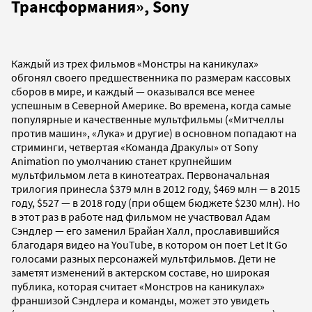
Трансформания», Sony
Каждый из трех фильмов «Монстры на каникулах»
обгонял своего предшественника по размерам кассовых
сборов в мире, и каждый — оказывался все менее
успешным в Северной Америке. Во времена, когда самые
популярные и качественные мультфильмы («Митчеллы
против машин», «Лука» и другие) в основном попадают на
стриминги, четвертая «Команда Дракулы» от Sony
Animation по умолчанию станет крупнейшим
мультфильмом лета в кинотеатрах. Первоначальная
трилогия принесла $379 млн в 2012 году, $469 млн — в 2015
году, $527 — в 2018 году (при общем бюджете $230 млн). Но
в этот раз в работе над фильмом не участвовал Адам
Сэндлер — его заменил Брайан Халл, прославившийся
благодаря видео на YouTube, в котором он поет Let It Go
голосами разных персонажей мультфильмов. Дети не
заметят изменений в актерском составе, но широкая
публика, которая считает «Монстров на каникулах»
франшизой Сэндлера и команды, может это увидеть