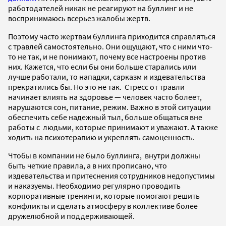
работодателей никак не реагируют на буллинг и не
воспринимаюсь всерьез жалобы жертв.
Поэтому часто жертвам буллинга приходится справляться
с травлей самостоятельно. Они ощущают, что с ними что-
то не так, и не понимают, почему все настроены против
них. Кажется, что если бы они больше старались или
лучше работали, то нападки, сарказм и издевательства
прекратились бы. Но это не так. Стресс от травли
начинает влиять на здоровье — человек часто болеет,
нарушаются сон, питание, режим. Важно в этой ситуации
обеспечить себе надежный тыл, больше общаться вне
работы с людьми, которые принимают и уважают. А также
ходить на психотерапию и укреплять самоценность.
Чтобы в компании не было буллинга, внутри должны
быть четкие правила, а в них прописано, что
издевательства и притеснения сотрудников недопустимы
и наказуемы. Необходимо регулярно проводить
корпоративные тренинги, которые помогают решить
конфликты и сделать атмосферу в коллективе более
дружелюбной и поддерживающей.