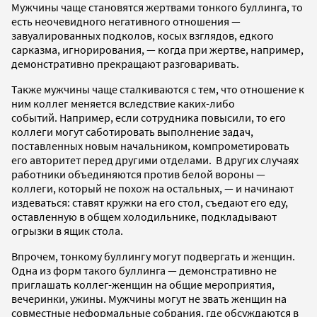
Мужчины чаще становятся жертвами тонкого буллинга, то
есть неочевидного негативного отношения —
завуалированных подколов, косых взглядов, едкого
сарказма, игнорирования, — когда при жертве, например,
демонстративно прекращают разговаривать.
Также мужчины чаще сталкиваются с тем, что отношение к
ним коллег меняется вследствие каких-либо
событий. Например, если сотрудника повысили, то его
коллеги могут саботировать выполнение задач,
поставленных новым начальником, компрометировать
его авторитет перед другими отделами. В других случаях
работники объединяются против белой вороны —
коллеги, который не похож на остальных, — и начинают
издеваться: ставят кружки на его стол, съедают его еду,
оставленную в общем холодильнике, подкладывают
огрызки в ящик стола.
Впрочем, тонкому буллингу могут подвергать и женщин.
Одна из форм такого буллинга — демонстративно не
приглашать коллег-женщин на общие мероприятия,
вечеринки, ужины. Мужчины могут не звать женщин на
совместные неформальные собрания, где обсуждаются в