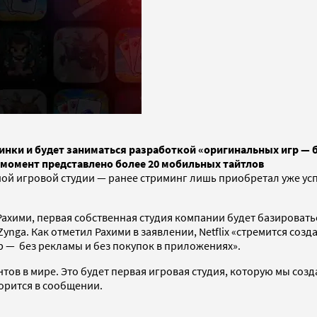
ьсинки и будет заниматься разработкой «оригинальных игр — 
й момент представлено более 20 мобильных тайтлов
нной игровой студии — ранее стриминг лишь приобретал уже у
 Рахими, первая собственная студия компании будет базироват
Zynga. Как отметил Рахими в заявлении, Netflix «стремится соз
 — без рекламы и без покупок в приложениях».
ов в мире. Это будет первая игровая студия, которую мы создад
оворится в сообщении.