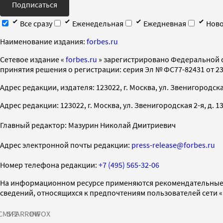
Подписаться
Все сразу
Еженедельная
Ежедневная
Ново
Наименование издания:
forbes.ru
Cетевое издание «
forbes.ru
» зарегистрировано Федеральной 
принятия решения о регистрации: серия Эл № ФС77-82431 от 23 
Адрес редакции, издателя: 123022, г. Москва, ул. Звенигородская 2-
Адрес редакции: 123022, г. Москва, ул. Звенигородская 2-я, д. 13, с
Главный редактор: Мазурин Николай Дмитриевич
Адрес электронной почты редакции:
press-release@forbes.ru
Номер телефона редакции:
+7 (495) 565-32-06
На информационном ресурсе применяются рекомендательные 
сведений, относящихся к предпочтениям пользователей сети 
СМИ2
SPARROW
INFOX