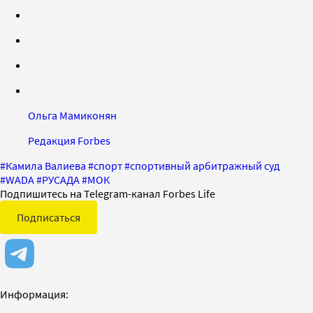
Ольга Мамиконян
Редакция Forbes
#
Камила Валиева
#
спорт
#
спортивный арбитражный суд
#
WADA
#
РУСАДА
#
МОК
Подпишитесь на Telegram-канал Forbes Life
Подписаться
Информация: