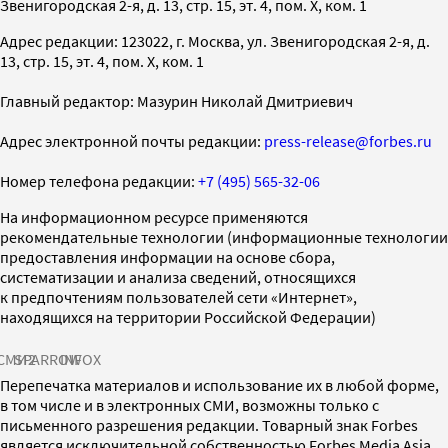
Звенигородская 2-я, д. 13, стр. 15, эт. 4, пом. X, ком. 1
Адрес редакции: 123022, г. Москва, ул. Звенигородская 2-я, д.
13, стр. 15, эт. 4, пом. X, ком. 1
Главный редактор: Мазурин Николай Дмитриевич
Адрес электронной почты редакции:
press-release@forbes.ru
Номер телефона редакции:
+7 (495) 565-32-06
На информационном ресурсе применяются
рекомендательные технологии (информационные технологии
предоставления информации на основе сбора,
систематизации и анализа сведений, относящихся
к предпочтениям пользователей сети «Интернет»,
находящихся на территории Российской Федерации)
СМИ2
SPARROW
INFOX
Перепечатка материалов и использование их в любой форме,
в том числе и в электронных СМИ, возможны только с
письменного разрешения редакции. Товарный знак Forbes
является исключительной собственностью Forbes Media Asia