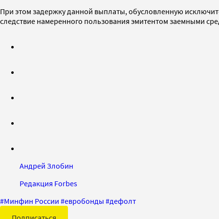
При этом задержку данной выплаты, обусловленную исключи
следствие намеренного пользования эмитентом заемными сред
Андрей Злобин
Редакция Forbes
#
Минфин России
#
евробонды
#
дефолт
Подписаться