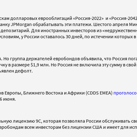
кам долларовых еврооблигаций «Россия-2022» и «Россия-2042
анку JPMorgan обрабатывать эти платежи. Шестого апреля М
епозитарий. Для иностранных инвесторов из «недружественных
условиям, у России оставалось 30 дней, по истечении которых 
 Но группа держателей евробондов объявила, что Россия погаси
у в размере $1,9 млн. Но Россия не включила эту сумму в сво
бъявлен дефолт.
в Европы, Ближнего Востока и Африки (CDDS EMEA)
проголосо
6 июня.
альную лицензию 9C, которая позволяла России обслуживать св
 евробондам всем инвесторам без лицензии США и имеет для и