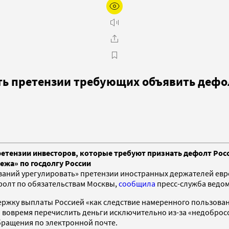
ть претензии требующих объявить дефо
ретензии инвесторов, которые требуют признать дефолт Рос
ежа» по госдолгу России
ваний урегулировать» претензии иностранных держателей ев
ефолт по обязательствам Москвы,
сообщила
пресс-служба ведом
ержку выплаты Россией «как следствие намеренного пользова
гло вовремя перечислить деньги исключительно из-за «недобр
бращения по электронной почте.