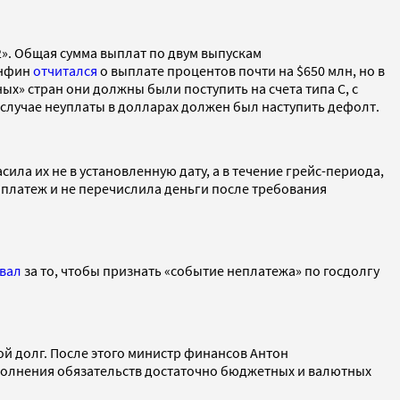
». Общая сумма выплат по двум выпускам
инфин
отчитался
о выплате процентов почти на $650 млн, но в
» стран они должны были поступить на счета типа С, с
в случае неуплаты в долларах должен был наступить дефолт.
ла их не в установленную дату, а в течение грейс-периода,
й платеж и не перечислила деньги после требования
вал
за то, чтобы признать «событие неплатежа» по госдолгу
ой долг. После этого министр финансов Антон
сполнения обязательств достаточно бюджетных и валютных