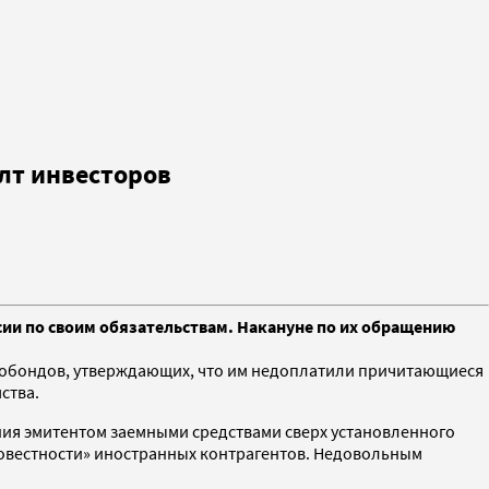
лт инвесторов
сии по своим обязательствам. Накануне по их обращению
робондов, утверждающих, что им недоплатили причитающиеся
ства.
ния эмитентом заемными средствами сверх установленного
осовестности» иностранных контрагентов. Недовольным