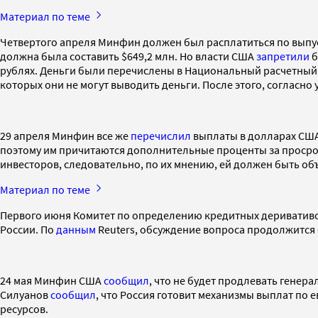
Материал по теме
Четвертого апреля Минфин должен был расплатиться по выпус
должна была составить $649,2 млн. Но власти США
запретили
б
рублях. Деньги были перечислены в Национальный расчетный д
которых они не могут выводить деньги. После этого, согласно 
29 апреля Минфин все же
перечислил
выплаты в долларах США.
поэтому им причитаются дополнительные проценты за просрочк
инвесторов, следовательно, по их мнению, ей должен быть о
Материал по теме
Первого июня Комитет по определению кредитных деривативо
России. По
данным
Reuters, обсуждение вопроса продолжится 
24 мая Минфин США
сообщил
, что не будет продлевать генер
Силуанов
сообщил
, что Россия готовит механизмы выплат по
ресурсов.