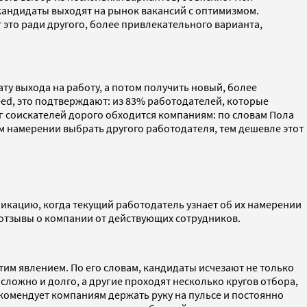
и кандидаты выходят на рынок вакансий с оптимизмом.
т это ради другого, более привлекательного варианта,
у выхода на работу, а потом получить новый, более
eed, это подтверждают: из 83% работодателей, которые
нг соискателей дорого обходится компаниям: по словам Пола
м намерении выбрать другого работодателя, тем дешевле этот
икацию, когда текущий работодатель узнает об их намерении
 отзывы о компании от действующих сотрудников.
тим явлением. По его словам, кандидаты исчезают не только
сложно и долго, а другие проходят несколько кругов отбора,
комендует компаниям держать руку на пульсе и постоянно