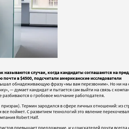
Так называются случаи, когда кандидаты соглашаются на пре
 почти в $4500, подсчитали американские исследователи
слышал обнадеживающую фразу «мы вам перезвоним». Но ни на 
у», — думает кандидат и пытается сам выйти на связь с компан
ете разбиваются о гробовое молчание работодателя.
— призрак). Термин зародился в сфере личных отношений: из с
все поймет. С развитием технологий это явление перекочевало
пания Robert Half.
истов превышает предложение, и у соискателей почти всегда 