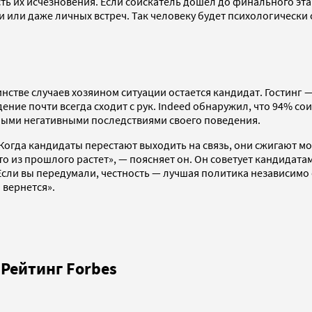
сть их исчезновения. Если соискатель дошел до финального эт
 или даже личных встреч. Так человеку будет психологически 
нстве случаев хозяином ситуации остается кандидат. Гостинг 
ение почти всегда сходит с рук. Indeed обнаружил, что 94% со
нными негативными последствиями своего поведения.
огда кандидаты перестают выходить на связь, они сжигают мос
-то из прошлого растет», — поясняет он. Он советует кандидат
Если вы передумали, честность
—
лучшая политика независимо о
 вернется».
Рейтинг Forbes