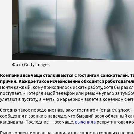
Фото Getty Images
Компании все чаще сталкиваются с гостингом соискателей. 
причин. Каждое такое исчезновение обходится работодателю
Почти каждый, кому приходилось искать работу, хотя бы раз 
поступает. «Потеряли мой телефон или резюме упало за тумбочк
улетают в пустоту, а мечты о карьерном взлете в конечном сч
Сегодня такое поведение называют гостингом (от англ. ghost 
сообщения и звонки в надежде, что бывший возлюбленный сам 
кандидаты. Последние — все чаще,
выяснила
рекрутинговая ком
Рынок ориентирован на кандидатов: спрос на хороших специал