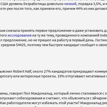
 В США уровень безработицы довольно
низкий
, порядка 3,5%, 
оте уже после того, как приняли его, причем 44% из них делаю
ым сначала принять первое предложение и даже установить дат
угого
исследования
на ту же тему, проведенного компанией Ind
ял предложение, но не пришел на работу в первый день. Гости
 среднем $4425, поэтому чем быстрее кандидат сообщит о свое
ыяснил Robert Half, около 27% кандидатов прекращают коммун
зарплату или интересные проекты. 19% отпугивают негативные
ины, говорит Пол Макдональд, который лично сталкивался с э
пускают собеседования и считают, что объясняться с эйчаром 
ак работодатели могут избежать этой участи? Макдональд ре