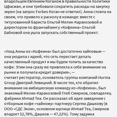
владельцем Евгением Коганом
в правильности политики
Цфасман, и они требовали сократить расходы на закупку
зерен (на запрос Forbes Коган не ответил). Анна стояла на
своем, что привело к расколу в команде: вместе с
титулованной бариста Ольгой Мелик-Каракозовой и
директором по франчайзингу «Кофеина» Ольгой
Бабковой она ушла запускать собственный проект.
«Уход Анны из «Кофеина» был достаточно хайповым —
она уходила с идеей, что сеть перестает делать
качественный продукт и мы будем топить за качество
кофе. Этим она сразу же привлекла к себе внимание на
рынке и получила кредит доверия», —
считает ресторатор, основатель группы компаний Hurma
Group Дмитрий Левицкий. В числе тех, кто обратил
внимание на амбициозную команду из «Кофеина», был
знакомый Мелик-Каракозовой Глеб Смирнов, совладелец
фабрики Ahmad Tea. Он рассказал об идее заведения с
отборным кофе «чайному» партнеру Сергею Дашкову (в
ООО «СДС Эком», основном юрлице Ahmad Tea, Смирнов
владеет 52,78%, Дашков — 47,22%). Тому задумка