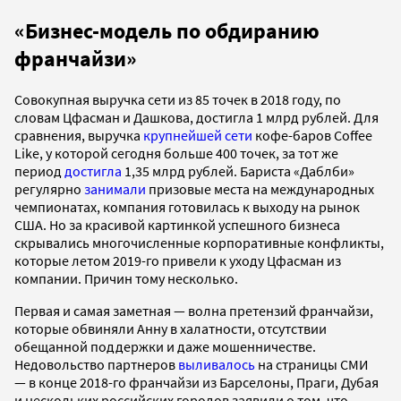
«Бизнес-модель по обдиранию
франчайзи»
Совокупная выручка сети из 85 точек в 2018 году, по
словам Цфасман и Дашкова, достигла 1 млрд рублей. Для
сравнения, выручка
крупнейшей сети
кофе-баров Coffee
Like, у которой сегодня больше 400 точек, за тот же
период
достигла
1,35 млрд рублей. Бариста «Даблби»
регулярно
занимали
призовые места на международных
чемпионатах, компания готовилась к выходу на рынок
США.
Но за красивой картинкой успешного бизнеса
скрывались многочисленные корпоративные конфликты,
которые летом 2019-го привели к уходу Цфасман из
компании. Причин тому несколько.
Первая и самая заметная — волна претензий франчайзи,
которые обвиняли Анну в халатности, отсутствии
обещанной поддержки и даже мошенничестве.
Недовольство партнеров
выливалось
на страницы СМИ
— в конце 2018-го франчайзи из Барселоны, Праги, Дубая
и нескольких российских городов заявили о том, что