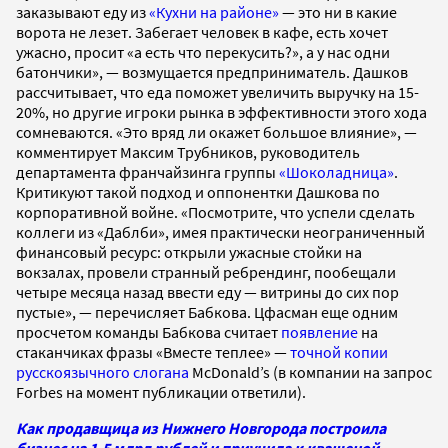
заказывают еду из
«Кухни на районе»
—
это ни в какие
ворота не лезет. Забегает человек в кафе, есть хочет
ужасно, просит «а есть что перекусить?», а у нас одни
батончики», — возмущается предприниматель. Дашков
рассчитывает, что еда поможет увеличить выручку на 15-
20%, но другие игроки рынка в эффективности этого хода
сомневаются. «Это вряд ли окажет большое влияние»
, —
комментирует Максим Трубников, руководитель
департамента франчайзинга группы
«Шоколадница»
.
Критикуют такой подход и оппонентки Дашкова по
корпоративной войне. «Посмотрите, что успели сделать
коллеги из «Даблби», имея практически неограниченный
финансовый ресурс: открыли ужасные стойки на
вокзалах, провели странный ребрендинг, пообещали
четыре месяца назад ввести еду — витрины до сих пор
пустые», — перечисляет Бабкова. Цфасман еще одним
просчетом команды Бабкова считает
появление
на
стаканчиках фразы «Вместе теплее» —
точной копии
русскоязычного слогана
McDonald’s (в компании на запрос
Forbes на момент публикации ответили).
Как продавщица из Нижнего Новгорода построила
бизнес на 1,5 млрд рублей и приучила к квашеной