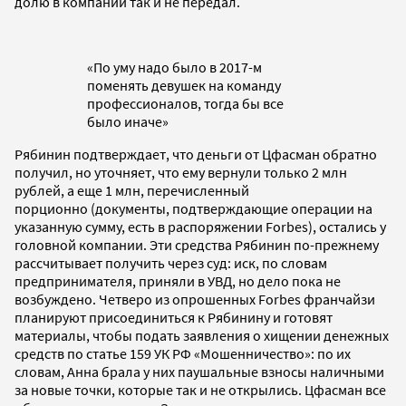
долю в компании так и не передал.
«По уму надо было в 2017-м
поменять девушек на команду
профессионалов, тогда бы все
было иначе»
Рябинин подтверждает, что деньги от Цфасман обратно
получил,
но уточняет, что ему вернули только 2 млн
рублей, а еще 1 млн, перечисленный
порционно (документы, подтверждающие операции на
указанную сумму, есть в распоряжении Forbes), остались у
головной компании. Эти средства Рябинин по-прежнему
рассчитывает получить через суд: иск, по словам
предпринимателя, приняли в УВД, но дело пока не
возбуждено. Четверо из опрошенных Forbes франчайзи
планируют присоединиться к Рябинину и готовят
материалы, чтобы подать заявления о хищении денежных
средств по статье 159 УК РФ «Мошенничество»: по их
словам, Анна брала у них паушальные взносы наличными
за новые точки, которые так и не открылись. Цфасман все