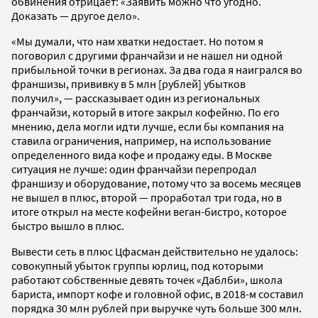
обвинения отрицает: «Заявить можно что угодно.
Доказать — другое дело».
«Мы думали, что нам хватки недостает. Но потом я
поговорил с другими франчайзи и не нашел ни одной
прибыльной точки в регионах. За два года я наигрался во
франшизы, прививку в 5 млн [рублей] убытков
получил»,
—
рассказывает один из региональных
франчайзи, который в итоге закрыл кофейню. По его
мнению, дела могли идти лучше, если бы компания на
ставила ограничения, например, на использование
определенного вида кофе и продажу еды. В Москве
ситуация не лучше: один франчайзи перепродал
франшизу и оборудование, потому что за восемь месяцев
не вышел в плюс, второй
—
проработал три года, но в
итоге открыл на месте кофейни веган-бистро, которое
быстро вышло в плюс.
Вывести сеть в плюс Цфасман действительно не удалось:
совокупный убыток группы юрлиц, под которыми
работают собственные девять точек «Даблби»,
школа
бариста, импорт кофе и головной офис,
в 2018-м составил
порядка 30 млн рублей при выручке чуть больше 300 млн.