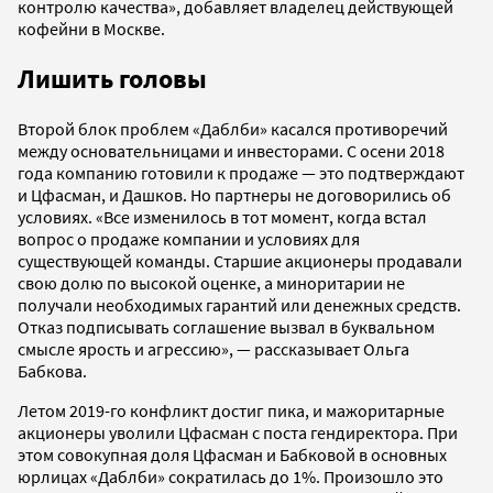
контролю качества», добавляет владелец действующей
кофейни в Москве.
Лишить головы
Второй блок проблем
«Даблби»
касался противоречий
между основательницами и инвесторами. С осени 2018
года компанию готовили к продаже
—
это подтверждают
и Цфасман, и Дашков. Но партнеры не договорились об
условиях. «
Все изменилось в тот момент, когда встал
вопрос о продаже компании и условиях для
существующей команды. Старшие акционеры продавали
свою долю по высокой оценке, а миноритарии не
получали необходимых гарантий или денежных средств.
Отказ подписывать соглашение вызвал в буквальном
смысле ярость и агрессию», — рассказывает Ольга
Бабкова.
Летом 2019-го конфликт достиг пика, и мажоритарные
акционеры уволили Цфасман с поста гендиректора. При
этом совокупная доля Цфасман и Бабковой в основных
юрлицах «Даблби» сократилась до 1%. Произошло это