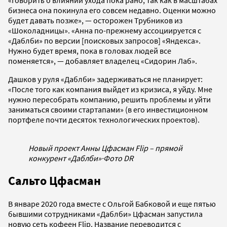
бизнеса она покинула его совсем недавно. Оценки можно
будет давать позже»,
—
осторожен Трубников из
«Шоколадницы». «Анна по-прежнему ассоциируется с
«Даблби» по версии [поисковых запросов] «Яндекса».
Нужно будет время, пока в головах людей все
поменяется»,
—
добавляет владелец «Сидорин Лаб».
Дашков у руля «Даблби» задерживаться не планирует:
«После того как компания выйдет из кризиса, я уйду. Мне
нужно пересобрать компанию, решить проблемы и уйти
заниматься своими стартапами» (в его инвестиционном
портфеле почти десяток технологических проектов).
Новый проект Анны Цфасман Flip – прямой
конкурент «Даблби»
·
Фото DR
Сальто Цфасман
В январе 2020 года вместе с Ольгой Бабковой и еще пятью
бывшими сотрудниками «Даблби» Цфасман запустила
новую сеть кофеен Flip. Название переводится с