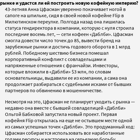
рынке и удастся ли ей построить новую кофейную империю?
43-летняя Анна Цфасман уверенно покачивает ногой в
сапоге на шпильке, сидя в своей новой кофейне Flip в
Милютинском переулке. Полгода назад она лишилась
статуса гендиректора в компании, которую с нуля строила
последние восемь лет, — сети кофеен «Даблби». Цфасман
смогла довести число точек до 85, вывести бренд на
зарубежные рынки и достичь годового оборота в 1 млрд
рублей. Победному шествию бизнеса помешал
корпоративный конфликт с совладельцами и
напряженные отношения с франчайзи. Инвесторы,
которые вложили в «Даблби»
$3 млн, по словам
основательницы, выдавили ее из компании, а сама она
продолжает разбираться с судебными исками от бывших
партнеров по обвинению в мошенничестве.
Несмотря на это, Цфасман не планирует уходить с рынка —
недавно она вместе с бывшей совладелицей «Даблби»
Ольгой Бабковой запустила новый проект. Первая
кофейня Flip открылась на еще не остывшем месте одной
из самых успешных точек «Даблби». Это продуманный ход:
Цфасман собирается использовать все наработанные
годами ресурсы и настроена на серьезную борьбу.