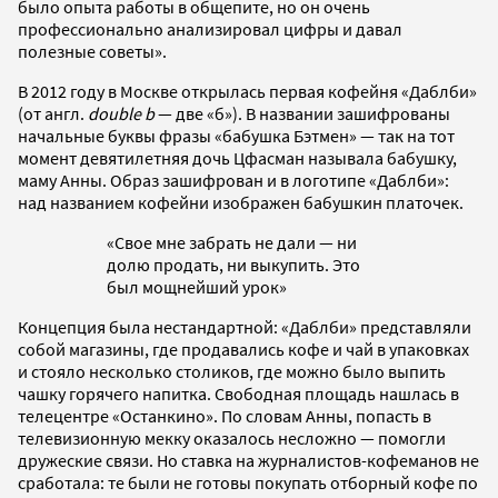
было опыта работы в общепите, но он очень
профессионально анализировал цифры и давал
полезные советы».
В 2012 году в Москве открылась первая кофейня «Даблби»
(от англ.
double b
— две «б»). В названии зашифрованы
начальные буквы фразы «бабушка Бэтмен»
—
так на тот
момент девятилетняя дочь Цфасман называла бабушку,
маму Анны. Образ зашифрован и в логотипе «Даблби»:
над названием кофейни изображен бабушкин платочек.
«Свое мне забрать не дали — ни
долю продать, ни выкупить. Это
был мощнейший урок»
Концепция была нестандартной: «Даблби» представляли
собой магазины, где продавались кофе и чай в упаковках
и стояло несколько столиков, где можно было выпить
чашку горячего напитка. Свободная площадь нашлась в
телецентре «Останкино». По словам Анны, попасть в
телевизионную мекку оказалось несложно — помогли
дружеские связи. Но ставка на журналистов-кофеманов не
сработала: те были не готовы покупать отборный кофе по