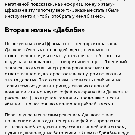
негативной подсказки, на информационную атаку».
Цфасман в эту гипотезу верит: «Заказные статьи были
инструментом, чтобы отобрать у меня бизнес».
Вторая жизнь «Даблби»
После увольнения Цфасман пост гендиректора занял
Дашков. «Очень много людей здесь, очень много
ответственности, и я не могу позволить, чтобы все эти
люди разочаровались,
—
говорит инвестор. — Я ленивый
человек, но у меня гипертрофированное чувство
ответственности, которое заставляет утром вставать и
что-то делать». По его словам, в сети есть прибыльные
точки (семь из девяти, принадлежащих головной
компании; статистику по кофейням франчайзи Дашков не
раскрывает), но в целом компания продолжает нести
убытки
—
по несколько миллионов рублей в месяц.
Первым управленческим решением Дашкова стало
появление в меню еды: теперь в кофейнях продаются
выпечка, хлеб, сэндвичи, круассаны с индейкой и сыром,
пудинги, шоколадные батончики. «К нам в «Даблби» люди