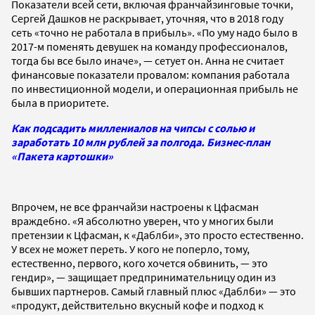
Показатели всей сети, включая франчайзинговые точки,
Сергей Дашков не раскрывает, уточняя, что в 2018 году
сеть «точно не работала в прибыль». «По уму надо было в
2017-м поменять девушек на команду профессионалов,
тогда бы все было иначе»,
—
сетует он. Анна не считает
финансовые показатели провалом: компания работала
по инвестиционной модели, и операционная прибыль не
была в приоритете.
Как подсадить миллениалов на чипсы с солью и
заработать 10 млн рублей за полгода. Бизнес-план
«Пакета картошки»
Впрочем, не все франчайзи настроены к Цфасман
враждебно. «Я абсолютно уверен, что у многих были
претензии к Цфасман, к «Даблби», это просто естественно.
У всех не может переть. У кого не поперло, тому,
естественно, первого, кого хочется обвинить,
—
это
гендир»,
—
защищает предпринимательницу один из
бывших партнеров. Самый главный плюс
«Даблби» — это
«продукт, действительно вкусный кофе и подход к