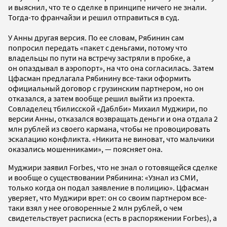
и выяснил, что те о сделке в принципе ничего не знали.
Тогда-то франчайзи и решил отправиться в суд.
У Анны другая версия. По ее словам, Рябинин сам
попросил передать «пакет с деньгами, потому что
владельцы по пути на встречу застряли в пробке, а
он опаздывал в аэропорт», на что она согласилась. Затем
Цфасман предлагала Рябинину все-таки оформить
официальный договор с грузинским партнером, но он
отказался, а затем вообще решил выйти из проекта.
Совладелец тбилисской «Даблби» Михаил Муджири, по
версии Анны, отказался возвращать деньги и она отдала 2
млн рублей из своего кармана, чтобы не провоцировать
эскалацию конфликта. «Никита не виноват, что мальчики
оказались мошенниками», — поясняет она.
Муджири заявил Forbes, что не знал о готовящейся сделке
и вообще о существовании Рябинина: «Узнал из СМИ,
только когда он подал заявление в полицию». Цфасман
уверяет, что Муджири врет: он со своим партнером все-
таки взял у нее оговоренные 2 млн рублей, о чем
свидетельствует расписка (есть в распоряжении Forbes), а