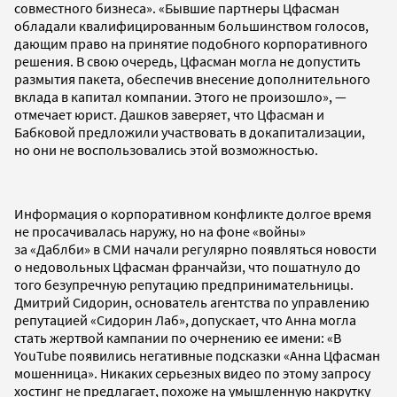
совместного бизнеса». «Бывшие партнеры Цфасман
обладали квалифицированным большинством голосов,
дающим право на принятие подобного корпоративного
решения. В свою очередь, Цфасман могла не допустить
размытия пакета, обеспечив внесение дополнительного
вклада в капитал компании. Этого не произошло», —
отмечает юрист. Дашков заверяет, что Цфасман и
Бабковой предложили участвовать в докапитализации,
но они не воспользовались этой возможностью.
Информация о корпоративном конфликте долгое время
не просачивалась наружу, но на фоне
«войны»
за
«Даблби» в СМИ начали регулярно появляться новости
о недовольных Цфасман франчайзи, что пошатнуло до
того безупречную
репутацию предпринимательницы.
Дмитрий Сидорин, основатель агентства по управлению
репутацией «Сидорин Лаб», допускает, что Анна могла
стать жертвой кампании по очернению ее имени: «В
YouTube появились негативные подсказки «Анна Цфасман
мошенница». Никаких серьезных видео по этому запросу
хостинг не предлагает, похоже на умышленную накрутку