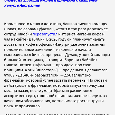
капусте Австралию
Кроме нового меню и логотипа, Дашков сменил команду
(новая, по словам Цфасман, «стоит в три раза дороже» ее
сотрудников) и
перезапустил
интернет-магазин кофе и
чая на сайте «Даблби». В 2020 году он планирует начать
доставлять кофе в офисы. «Изнутри уже очень заметны
положительные изменения, наконец-то начали
выстраиваться бизнес-процессы. Думаю, у новой команды
большой потенциал», — говорит бариста «Даблби»
Никита Тютчев. «Цфасман — про идею, про свои
принципы, а они [инвесторы] — про деньги. Сделают все,
чтобы «Даблби» разрастался», — добавляет экс-
франчайзи, который успел застать перемены. По словам
действующего франчайзи, который запустил точку два
месяца назад, после ухода Цфасман расширился
ассортимент еды, головной офис стал жестче следить за
качеством обслуживания, но значимого роста выручки
пока не произошло.
«Говорить о влиянии ухода пока рано, так как в масштабах