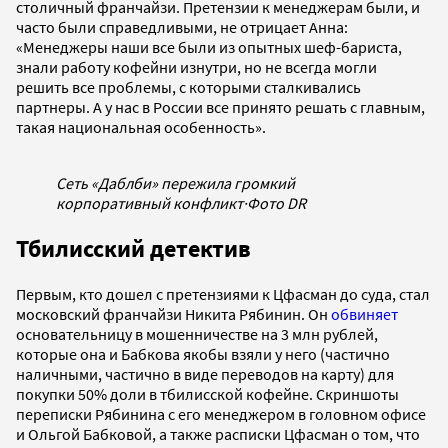
столичный франчайзи.
Претензии к менеджерам были, и
часто были справедливыми, не отрицает Анна:
«Менеджеры наши все были из опытных шеф-бариста,
знали работу кофейни изнутри, но не всегда могли
решить все проблемы, с которыми сталкивались
партнеры. А у нас в России все принято решать с главным,
такая национальная особенность».
Сеть «Даблби» пережила громкий
корпоративный конфликт
·
Фото DR
Тбилисский детектив
Первым, кто дошел с претензиями к Цфасман до суда, стал
московский франчайзи Никита Рябинин. Он
обвиняет
основательницу в мошенничестве на 3 млн рублей,
которые она и Бабкова якобы взяли у него (частично
наличными, частично в виде переводов на карту) для
покупки 50% доли в тбилисской кофейне. Скриншоты
переписки Рябинина
с его менеджером в головном офисе
и Ольгой Бабковой
, а также расписки Цфасман о том, что