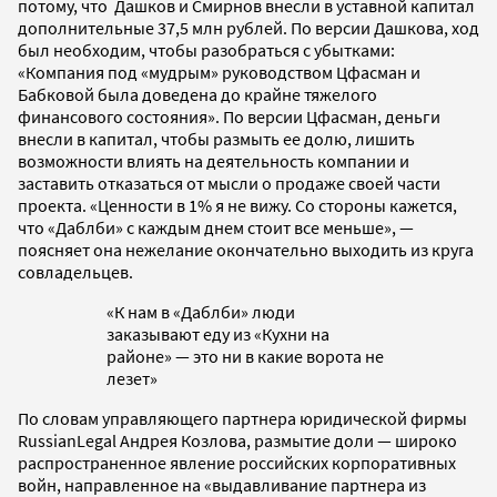
потому, что Дашков и Смирнов внесли в уставной капитал
дополнительные 37,5 млн рублей. По версии Дашкова, ход
был необходим, чтобы разобраться с убытками:
«Компания под «мудрым» руководством Цфасман и
Бабковой была доведена
до крайне тяжелого
финансового состояния
». По версии Цфасман, деньги
внесли в капитал, чтобы размыть ее долю, лишить
возможности влиять на деятельность компании и
заставить отказаться от мысли о продаже своей части
проекта. «
Ценности в 1% я не вижу. Со стороны кажется,
что «Даблби» с каждым днем стоит все меньше», —
поясняет она нежелание окончательно выходить из круга
совладельцев.
«К нам в «Даблби» люди
заказывают еду из «Кухни на
районе» — это ни в какие ворота не
лезет»
По словам управляющего партнера юридической фирмы
RussianLegal Андрея Козлова, размытие доли — широко
распространенное явление российских корпоративных
войн, направленное на «выдавливание партнера из