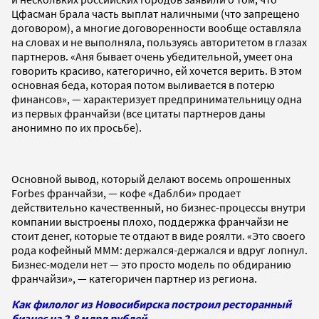
Цфасман брала часть выплат наличными (что запрещено
договором), а многие договоренности вообще оставляла
на словах и не выполняла, пользуясь авторитетом в глазах
партнеров. «Аня бывает очень убедительной, умеет она
говорить красиво, категорично, ей хочется верить. В этом
основная беда, которая потом выливается в потерю
финансов», — характеризует предпринимательницу одна
из первых франчайзи (все цитаты партнеров даны
анонимно по их просьбе).
Основной вывод, который делают восемь опрошенных
Forbes франчайзи, — кофе «Даблби» продает
действительно качественный, но бизнес-процессы внутри
компании выстроены плохо, поддержка франчайзи не
стоит денег, которые те отдают в виде роялти. «Это своего
рода кофейный МММ: держался-держался и вдруг лопнул.
Бизнес-модели нет
—
это просто модель по обдиранию
франчайзи»,
—
категоричен партнер из региона.
Как филолог из Новосибирска построил ресторанный
бизнес на 2,8 млрд рублей