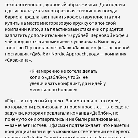
технологичность, здоровый образ жизни». Для подачи
еды используется многоразовая стеклянная посуда,
бариста предлагают налить кофе в тару клиента или
купить на месте многоразовую кружку от японской
компании Kinto, а за пластиковый стаканчик придется
заплатить дополнительные 10 рублей. Зерновой кофе и
чай продаются в алюминиевых упаковках. Выпечку и
тосты во Flip поставляет «ЛавкаЛавка», кофе — основной
поставщик «Даблби» Nordic Approach, воду — компания
«Скважина».
«Я намеренно не хотела делать
копию «Даблби», чтобы не
увеличивать конфликт, да и идей у
меня сильно больше»
«Flip — интересный проект. Занимательно, что идеи,
которые они реализовали в новом проекте,
—
это еще те
задумки, которая предлагала команда «Даблби», но
почему-то они отвергались и не были реализованы»,
—
замечает Тютчев. Цфасман подтверждает, что наметки
концепции были еще в «зожном» ответвлении ее первого
проекта «Даблби Грин» (в этом формате работает одна