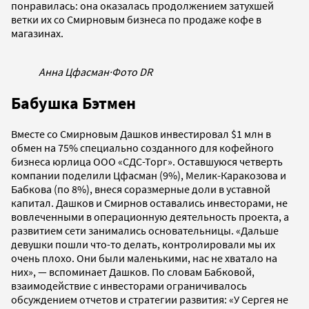
понравилась: она оказалась продолжением затухшей
ветки
их со Смирновым бизнеса
по продаже кофе в
магазинах.
Анна Цфасман
·
Фото DR
Бабушка Бэтмен
Вместе со Смирновым Дашков инвестировал $1 млн в
обмен на 75% специально созданного для кофейного
бизнеса юрлица ООО «СДС-Торг». Оставшуюся четверть
компании поделили Цфасман (9%), Мелик-Каракозова и
Бабкова (по 8%),
внеся соразмерные доли в уставной
капитал
. Дашков и Смирнов оставались инвесторами, не
вовлеченными в операционную деятельность проекта, а
развитием сети занимались основательницы. «Дальше
девушки пошли что-то делать, контролировали мы их
очень плохо. Они были маленькими, нас не хватало на
них»,
—
вспоминает Дашков. По словам Бабковой,
взаимодействие с инвесторами ограничивалось
обсуждением отчетов и стратегии развития: «У Сергея не