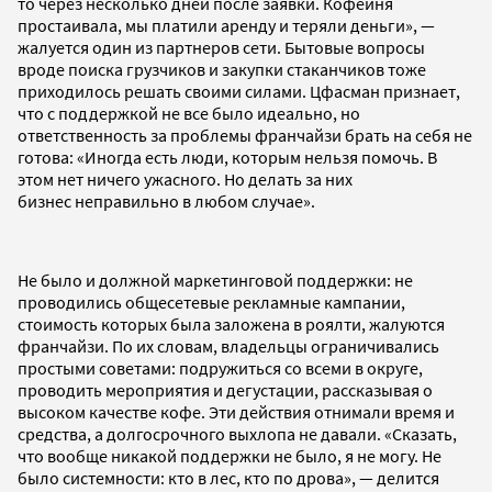
то через несколько дней после заявки. Кофейня
простаивала, мы платили аренду и теряли деньги», —
жалуется один из партнеров сети. Бытовые вопросы
вроде поиска грузчиков и закупки стаканчиков тоже
приходилось решать своими силами. Цфасман признает,
что с поддержкой не все было идеально, но
ответственность за проблемы франчайзи брать на себя не
готова: «Иногда есть люди, которым нельзя помочь. В
этом нет ничего ужасного. Но делать за них
бизнес
неправильно в любом случае».
Не было и должной маркетинговой поддержки: не
проводились общесетевые рекламные кампании,
стоимость которых была заложена в роялти, жалуются
франчайзи. По их словам, владельцы ограничивались
простыми советами: подружиться со всеми в округе,
проводить мероприятия и дегустации, рассказывая о
высоком качестве кофе. Эти действия отнимали время и
средства, а долгосрочного выхлопа не давали. «Сказать,
что вообще никакой поддержки не было, я не могу. Не
было системности: кто в лес, кто по дрова»,
—
делится