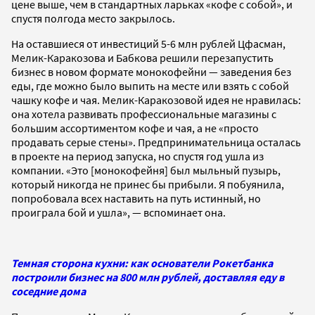
цене выше, чем в стандартных ларьках «кофе с собой», и
спустя полгода место закрылось.
На оставшиеся от инвестиций 5-6 млн рублей Цфасман,
Мелик-Каракозова и Бабкова решили перезапустить
бизнес в новом формате монокофейни
—
заведения без
еды, где можно было выпить на месте или взять с собой
чашку кофе и чая. Мелик-Каракозовой идея не нравилась:
она хотела развивать профессиональные магазины с
большим ассортиментом кофе и чая, а не «просто
продавать серые стены». Предпринимательница осталась
в проекте на период запуска, но спустя год ушла из
компании. «Это [монокофейня] был мыльный пузырь,
который никогда не принес бы прибыли. Я побуянила,
попробовала всех наставить на путь истинный, но
проиграла бой и ушла»,
—
вспоминает она.
Темная сторона кухни: как основатели Рокетбанка
построили бизнес на 800 млн рублей, доставляя еду в
соседние дома