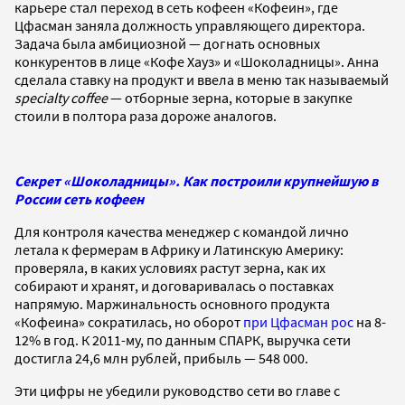
карьере стал переход в сеть кофеен «Кофеин», где
Цфасман заняла должность управляющего директора.
Задача была амбициозной — догнать основных
конкурентов в лице «Кофе Хауз» и «Шоколадницы». Анна
сделала ставку на продукт и ввела в меню так называемый
specialty coffee
— отборные зерна, которые в закупке
стоили в полтора раза дороже аналогов.
Секрет «Шоколадницы». Как построили крупнейшую в
России сеть кофеен
Для контроля качества менеджер с командой лично
летала к фермерам в Африку и Латинскую Америку:
проверяла, в каких условиях растут зерна, как их
собирают и хранят, и договаривалась о поставках
напрямую. Маржинальность основного продукта
«Кофеина» сократилась, но оборот
при Цфасман рос
на 8-
12% в год. К 2011-му, по данным СПАРК, выручка сети
достигла 24,6 млн рублей, прибыль — 548 000.
Эти цифры не убедили
руководство сети во главе с