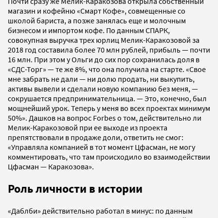
Почти сразу же Мелик-Каракозова открыла собственный
магазин и кофейню «Смарт Кофе», совмещенные со
школой бариста, а позже занялась еще и молочным
бизнесом и импортом кофе. По данным СПАРК,
совокупная выручка трех юрлиц Мелик-Каракозовой за
2018 год составила более 70 млн рублей, прибыль
—
почти
16 млн. При этом у Ольги до сих пор сохранилась доля в
«СДС-Торг» — те же 8%, что она получила на старте. «Свое
мне забрать не дали — ни долю продать, ни выкупить,
активы вывели и сделали новую компанию без меня, —
сокрушается предпринимательница. — Это, конечно, был
мощнейший урок. Теперь у меня во всех проектах минимум
50%». Дашков на вопрос Forbes о том, действительно ли
Мелик-Каракозовой при ее выходе из проекта
препятствовали в продаже доли,
ответить не смог:
«
Управляла компанией в тот момент Цфасман, не могу
комментировать, что там происходило во взаимодействии
Цфасман — Каракозова».
Роль личности в истории
«Даблби» действительно работал в минус: по данным