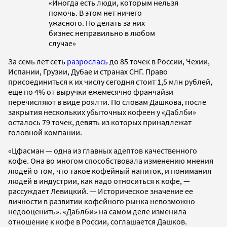
«Иногда есть люди, которым нельзя
помочь. В этом нет ничего
ужасного. Но делать за них
бизнес неправильно в любом
случае»
За семь лет сеть
разрослась
до 85 точек в России, Чехии,
Испании, Грузии, Дубае и странах СНГ. Право
присоединиться к их числу сегодня стоит 1,5 млн рублей,
еще по 4% от выручки ежемесячно франчайзи
перечисляют в виде роялти. По словам Дашкова, после
закрытия нескольких убыточных кофеен у «Даблби»
осталось 79 точек, девять из которых принадлежат
головной компании.
«Цфасман — одна из главных адептов качественного
кофе. Она во многом способствовала изменению мнения
людей о том, что такое кофейный напиток, и понимания
людей в индустрии, как надо относиться к кофе, —
рассуждает Левицкий. — Историческое значение ее
личности в развитии кофейного рынка невозможно
недооценить». «Даблби» на самом деле изменила
отношение к кофе в России, соглашается Дашков.