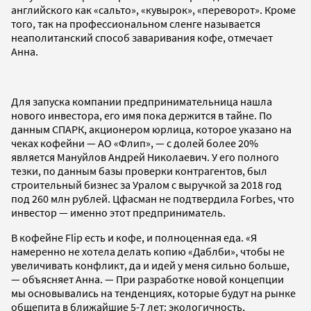
английского как «сальто», «кувырок», «переворот». Кроме
того, так на профессиональном сленге называется
неаполитанский способ заваривания кофе, отмечает
Анна.
Для запуска компании предпринимательница нашла
нового инвестора, его имя пока держится в тайне. По
данным СПАРК, акционером юрлица, которое указано на
чеках кофейни — АО «Флип»,
—
с долей более 20%
является Мануйлов Андрей Николаевич. У его полного
тезки, по данным базы проверки контрагентов, был
строительный бизнес за Уралом с выручкой за 2018 год
под 260 млн рублей. Цфасман не подтвердила Forbes, что
инвестор
— именно этот предприниматель
.
В кофейне Flip есть и кофе, и полноценная еда. «
Я
намеренно не хотела делать копию «Даблби», чтобы не
увеличивать конфликт, да и идей у меня сильно больше,
— объясняет Анна. — При разработке новой концепции
мы основывались на тенденциях, которые будут на рынке
общепита в ближайшие 5-7 лет: экологичность,