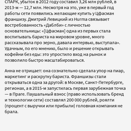
СПАРК, убыток в 2012 году составил 3,26 млн рублей, в
2013-м
—
12,7 млн. Несмотря на это, уже в первый год
работы сети появились желающие купить у Цфасман
франшизу. Дмитрий Левицкий из Hurma
связывает
востребованность «Даблби» с личностью
основательницы: «[Цфасман] одна из первых стала
воспитывать бариста на мировом уровне, много
рассказывала про зерно, давала интервью, выступала».
Удачным, по его мнению, было и решение открывать
кофейни без еды: это упростило вход на рынок и
позволило быстро масштабироваться.
Анна не отрицает: она сознательно сделала упор на пиар
,
маркетинг и раскрутку бариста. Франшизы стали
открываться одна за другой: в Москве, Санкт-Петербурге,
регионах, а в 2015-м запустилась первая зарубежная точка
— в Праге. Паушальный взнос (право использовать бренд
и технологии сети) составлял 200 000 рублей, роялти
(процент с выручки или прибыли) головная компания не
брала.