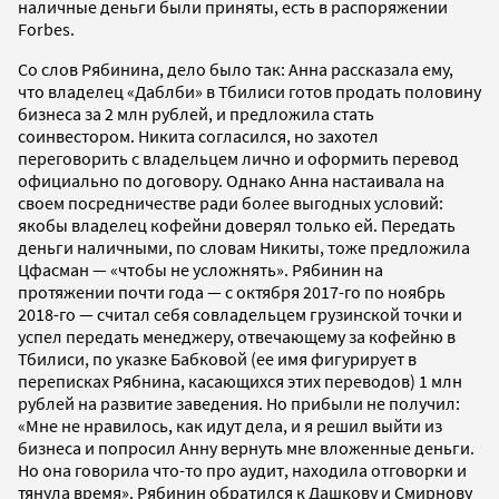
наличные деньги были приняты, есть в распоряжении
Forbes.
Со слов Рябинина, дело было так: Анна рассказала ему,
что владелец «Даблби» в Тбилиси готов продать половину
бизнеса за 2 млн рублей, и предложила стать
соинвестором. Никита согласился, но захотел
переговорить с владельцем лично и оформить перевод
официально по договору. Однако Анна настаивала на
своем посредничестве ради более выгодных условий:
якобы владелец кофейни доверял только ей. Передать
деньги наличными, по словам Никиты, тоже предложила
Цфасман — «чтобы не усложнять». Рябинин на
протяжении почти года — с октября 2017-го по ноябрь
2018-го — считал себя совладельцем грузинской точки и
успел передать менеджеру, отвечающему за кофейню в
Тбилиси, по указке Бабковой (ее имя фигурирует в
переписках Рябнина, касающихся этих переводов) 1 млн
рублей на развитие заведения. Но прибыли не получил:
«Мне не нравилось, как идут дела, и я решил выйти из
бизнеса и попросил Анну вернуть мне вложенные деньги.
Но она говорила что-то про аудит, находила отговорки и
тянула время». Рябинин обратился к Дашкову и Смирнову