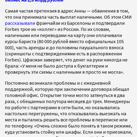
Самая частая претензия в адрес Анны — обвинения в том,
что она принимала часть выплат наличными. Об этом СМИ
рассказывали
франчайзи из Барселоны и подтвердили
Forbes трое их «коллег» из России. По их словам,
наличными или переводами на карту они оплачивали
курсы бариста (80 000 рублей вместо официальных 105
000), часть аренды и до половины паушального взноса
(скриншоты с подтверждениями есть в распоряжении
Forbes). Цфасман заверяет, что денег на руки никогда не
брала: «У меня не было доступа к бухгалтерии и
провернуть эти схемы с наличными я просто не могла».
Постоянно возникали проблемы и с ежедневной
поддержкой, которую при заключении договора обещал
головной офис. Открытие точки могло затянуться в два
раза, с обещанных полутора месяцев до трех. Менеджеры
по работе с партнерами в сети были, но оказывались
настолько перегружены, что отказывались выезжать на
места и пытались решить все проблемы в переписке или
по телефону. «Очень сложно было понять в таком режиме,
куда установить стойку или шкафы. Если они и приезжали,