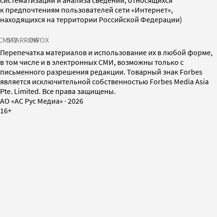
к предпочтениям пользователей сети «Интернет»,
находящихся на территории Российской Федерации)
СМИ2
SPARROW
INFOX
Перепечатка материалов и использование их в любой форме,
в том числе и в электронных СМИ, возможны только с
письменного разрешения редакции. Товарный знак Forbes
является исключительной собственностью Forbes Media Asia
Pte. Limited. Все права защищены.
AO «АС Рус Медиа»
·
2026
16+