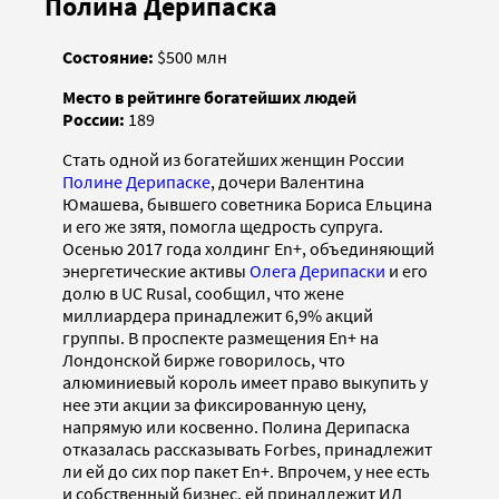
Полина Дерипаска
Состояние:
$500 млн
Место в рейтинге богатейших людей
России:
189
Стать одной из богатейших женщин России
Полине Дерипаске
, дочери Валентина
Юмашева, бывшего советника Бориса Ельцина
и его же зятя, помогла щедрость супруга.
Осенью 2017 года холдинг En+, объединяющий
энергетические активы
Олега Дерипаски
и его
долю в UC Rusal, сообщил, что жене
миллиардера принадлежит 6,9% акций
группы. В проспекте размещения En+ на
Лондонской бирже говорилось, что
алюминиевый король имеет право выкупить у
нее эти акции за фиксированную цену,
напрямую или косвенно. Полина Дерипаска
отказалась рассказывать Forbes, принадлежит
ли ей до сих пор пакет En+. Впрочем, у нее есть
и собственный бизнес, ей принадлежит ИД