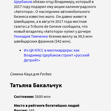
Щербаков
обязан отцу Владимиру, который в
2017 году подарил ему акции калиниградского
«Автотора». О наследнике автомобильного
бизнеса известно мало. Он давно живет в
Швейцарии, а в августе 2017 года местная
газета La Tribune de Geneve сообщила, что
новый владелец «Автотора» купил у дочери
Геннадия Тимченко
Ксении виллу за 39,5 млн
швейцарских франков ($42 млн).
Из ЦК КПСС в миллиардеры: как
Владимир Щербаков строит «русский
Детройт»
Семена Каца для Forbes
Татьяна Бакальчук
Состояние:
$600 млн
Место в рейтинге богатейших людей
России:
165