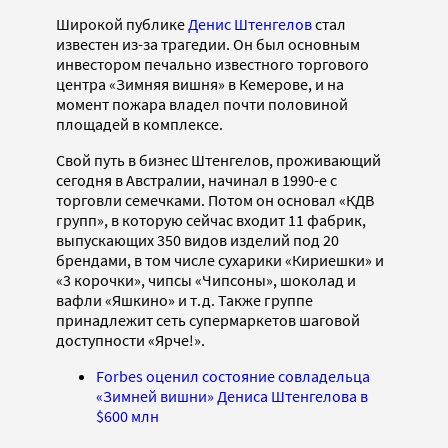
Широкой публике
Денис Штенгелов
стал
известен из-за трагедии. Он был основным
инвестором печально известного торгового
центра «Зимняя вишня» в Кемерове, и на
момент пожара владел почти половиной
площадей в комплексе.
Свой путь в бизнес Штенгелов, проживающий
сегодня в Австралии, начинал в 1990-е с
торговли семечками. Потом он основал «КДВ
групп», в которую сейчас входит 11 фабрик,
выпускающих 350 видов изделий под 20
брендами, в том числе сухарики «Кириешки» и
«3 корочки», чипсы «Чипсоны», шоколад и
вафли «Яшкино» и т.д. Также группе
принадлежит сеть супермаркетов шаговой
доступности «Ярче!».
Forbes оценил состояние совладельца
«Зимней вишни» Дениса Штенгелова в
$600 млн