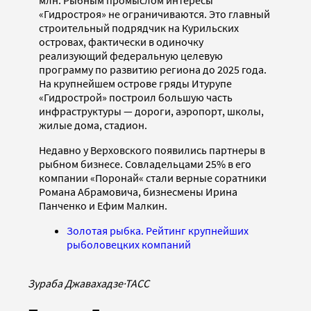
млн. Рыбным промыслом интересы
«Гидростроя» не ограничиваются. Это главный
строительный подрядчик на Курильских
островах, фактически в одиночку
реализующий федеральную целевую
программу по развитию региона до 2025 года.
На крупнейшем острове гряды Итурупе
«Гидрострой» построил большую часть
инфраструктуры — дороги, аэропорт, школы,
жилые дома, стадион.
Недавно у Верховского появились партнеры в
рыбном бизнесе. Совладельцами 25% в его
компании «Поронай« стали верные соратники
Романа Абрамовича, бизнесмены Ирина
Панченко и Ефим Малкин.
Золотая рыбка. Рейтинг крупнейших
рыболовецких компаний
Зураба Джавахадзе
·
ТАСС