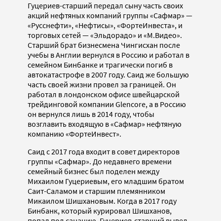
Гуцериев-старший передал сыну часть своих
акций нефтяных компаний группы «Сафмар» —
«Русснефти», «Нефтисы», «ФортеИнвеста», и
торговых сетей — «Эльдорадо» и «М.Видео».
Старший брат бизнесмена Чингисхан после
учебы в Англии вернулся в Россию и работал в
семейном Бинбанке и трагически погиб в
автокатастрофе в 2007 году. Саид же большую
часть своей жизни провел за границей. Он
работал в лондонском офисе швейцарской
трейдинговой компании Glencore, а в Россию
он вернулся лишь в 2014 году, чтобы
возглавить входящую в «Сафмар» нефтяную
компанию «ФортеИнвест».
Саид с 2017 года входит в совет директоров
группы «Сафмар». До недавнего времени
семейный бизнес был поделен между
Михаилом Гуцериевым, его младшим братом
Саит-Саламом и старшим племянником
Микаилом Шишхановым. Когда в 2017 году
Бинбанк, который курировал Шишханов,
попал под санацию, Гуцериев-старший вывел