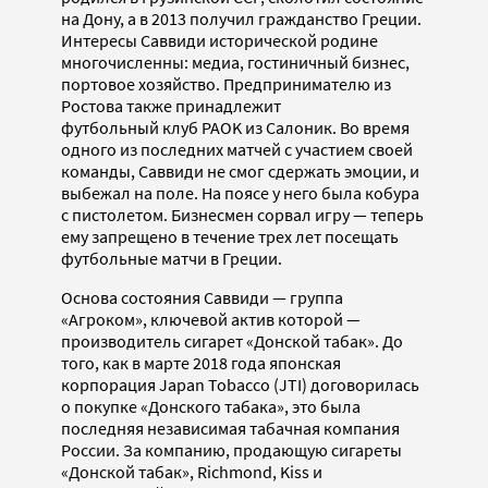
на Дону, а в 2013 получил гражданство Греции.
Интересы Саввиди исторической родине
многочисленны: медиа, гостиничный бизнес,
портовое хозяйство. Предпринимателю из
Ростова также принадлежит
футбольный клуб PAOK из Салоник. Во время
одного из последних матчей с участием своей
команды, Саввиди не смог сдержать эмоции, и
выбежал на поле. На поясе у него была кобура
с пистолетом. Бизнесмен сорвал игру — теперь
ему запрещено в течение трех лет посещать
футбольные матчи в Греции.
Основа состояния Саввиди — группа
«Агроком», ключевой актив которой —
производитель сигарет «Донской табак». До
того, как в марте 2018 года японская
корпорация Japan Tobacco (JTI) договорилась
о покупке «Донского табака», это была
последняя независимая табачная компания
России. За компанию, продающую сигареты
«Донской табак», Richmond, Kiss и