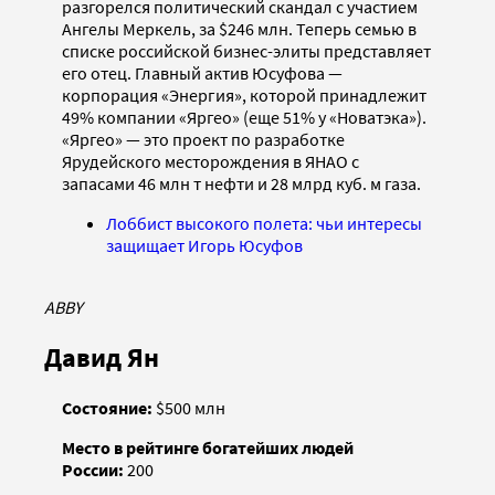
разгорелся политический скандал с участием
Ангелы Меркель, за $246 млн. Теперь семью в
списке российской бизнес-элиты представляет
его отец. Главный актив Юсуфова —
корпорация «Энергия», которой принадлежит
49% компании «Яргео» (еще 51% у «Новатэка»).
«Яргео» — это проект по разработке
Ярудейского месторождения в ЯНАО с
запасами 46 млн т нефти и 28 млрд куб. м газа.
Лоббист высокого полета: чьи интересы
защищает Игорь Юсуфов
ABBY
Давид Ян
Состояние:
$500 млн
Место в рейтинге богатейших людей
России:
200