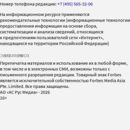
Номер телефона редакции:
+7 (495) 565-32-06
На информационном ресурсе применяются
рекомендательные технологии (информационные технологии
предоставления информации на основе сбора,
систематизации и анализа сведений, относящихся
к предпочтениям пользователей сети «Интернет»,
находящихся на территории Российской Федерации)
СМИ2
SPARROW
INFOX
Перепечатка материалов и использование их в любой форме,
в том числе и в электронных СМИ, возможны только с
письменного разрешения редакции. Товарный знак Forbes
является исключительной собственностью Forbes Media Asia
Pte. Limited. Все права защищены.
AO «АС Рус Медиа»
·
2026
16+