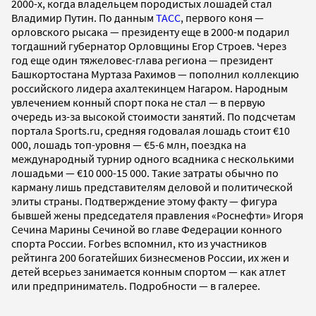
2000-х, когда владельцем породистых лошадей стал
Владимир Путин. По данным
ТАСС
, первого коня —
орловского рысака — президенту еще в 2000-м подарил
тогдашний губернатор Орловщины Егор Строев. Через
год еще один тяжеловес-глава региона — президент
Башкортостана Муртаза Рахимов — пополнил коллекцию
российского лидера ахалтекинцем Нагаром. Народным
увлечением конный спорт пока не стал — в первую
очередь из-за высокой стоимости занятий. По подсчетам
портала Sports.ru, средняя годовалая лошадь стоит €10
000, лошадь топ-уровня — €5-6 млн, поездка на
международный турнир одного всадника с несколькими
лошадьми — €10 000-15 000. Такие затраты обычно по
карману лишь представителям деловой и политической
элиты страны. Подтверждение этому факту — фигура
бывшей жены председателя правления «Роснефти» Игоря
Сечина Марины Сечиной во главе Федерации конного
спорта России. Forbes вспомнил, кто из участников
рейтинга 200 богатейших бизнесменов России, их жен и
детей всерьез занимается конным спортом — как атлет
или предприниматель. Подробности — в галерее.