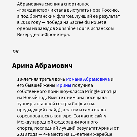
Абрамовича сменила спортивное
«гражданство» и стала выступать не за Россию,
а под британским флагом. Лучший ее результат
в 2019 году — победа на Sacree du Rouet в
одном из заездов Sunshine Tour в испанском
Вехер-де-ла-Фронетера.
DR
Арина Абрамович
18-летняя третья дочь
Романа Абрамовича
и
его бывшей жены
Ирины
получила
собственного пони шоу-класса Pringle от отца
на Новый год. Вместе с ним она посещала
турниры старшей сестры Софьи (см.
предыдущий слайд), а затем и сама стала
соревноваться в конкуре. Согласно сайту
Международной федерации конного
спорта, последний лучший результат Арины от
2018 года — 4-е место на 11-летнем жеребце