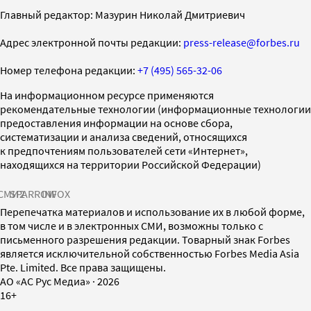
Главный редактор: Мазурин Николай Дмитриевич
Адрес электронной почты редакции:
press-release@forbes.ru
Номер телефона редакции:
+7 (495) 565-32-06
На информационном ресурсе применяются
рекомендательные технологии (информационные технологии
предоставления информации на основе сбора,
систематизации и анализа сведений, относящихся
к предпочтениям пользователей сети «Интернет»,
находящихся на территории Российской Федерации)
СМИ2
SPARROW
INFOX
Перепечатка материалов и использование их в любой форме,
в том числе и в электронных СМИ, возможны только с
письменного разрешения редакции. Товарный знак Forbes
является исключительной собственностью Forbes Media Asia
Pte. Limited. Все права защищены.
AO «АС Рус Медиа»
·
2026
16+