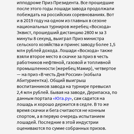
ипподроме Приз Президента. Все прошедшие
после этого годы лошади завода продолжали
побеждать на российских соревнованиях. Вот
и в 2019 году на одном из главных в сезоне
национальных турниров жеребец «Восхода»
Эквист, прошедший дистанцию 2800 м за 3
минуты 8 секунд, выиграл Приз министра
сельского хозяйства и принес заводу более 1,5
млн рублей дохода. Лошади «Восхода» также
взяли второе место в скачке за приз в честь
работников нефтяной, газовой и топливной
промышленности (жеребец Мамир), четвертое
— на приз «В честь Дня России» (кобыла
Абитуриентка). Общий выигрыш
воспитанников завода на турнире превысил
2,4 млн рублей. Бывая на заводе, Дерипаска, по
данным портала
«Юга.ру»
, сам садится на
лошадь и хорошо держится в седле. В то же
время скачки и бега считаются не конным
спортом, а в первую очередь испытанием
лошадей. Последние в этой индустрии
оцениваются по сумме собранных призов.