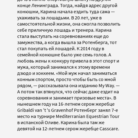
конце Ленинграда. Тогда, найдя адрес другой
конюшни, Карина начала ездить туда сама —
ухаживать за лошадьми. В 20 лет, уже в
самостоятельной жизни, она смогла позволить
себе приличную лошадь и тренера. Карина
стала выступать на соревнованиях еще до
замужества, а когда вышла за Ротенберга, тот
стал покупать ей лошадей. К 2014 году в
семейной конюшне было уже семь голов. А
любовь жены к конкуру привела в этот спорт и
мужа, который занимался к этому времени
дзюдо и хоккеем. «Мой муж начал заниматься
конным спортом, просто чтобы быть со мной
рядом, — рассказывала она изданию My Way. —
А потом так втянулся, что сейчас даже ездит на
соревнования и занимает призовые места». В
нынешнем году на 16-летнем сером жеребце
Gribaldi van 't 's Gravenhof Ротенберг занял 7-е
место на турнире Mediterranian Equestrian Tour
в испанской Оливе. Карина была там же
девятой на 12-летнем сером жеребце Casscare.