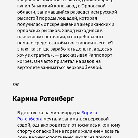
купил Злынский конезавод в Орловской
области, занимавшийся разведением русской
рысистой породы лошадей, которая
получилась от скрещивания американских и
орловских рысаков. Завод находился в
плачевном состоянии, и потребовалось
немало средств, чтобы восстановить его. «Я
знаю, как и где заработать деньги, а здесь я
хочу их тратить», — рассказывал Раппопорт
Forbes. Он часто прилетал на завод на
вертолете заниматься верховой ездой.
DR
Карина Ротенберг
В детстве жена миллиардера
Бориса
Ротенберга
мечтала заниматься верховой
ездой, однако родители относились к конному
спорту с опаской и не горели желанием возить
дочь в конно-спортивную школу на другом