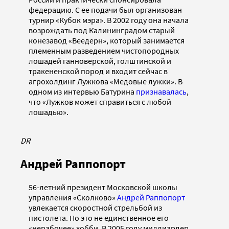
федерацию. С ее подачи был организован
турнир «Кубок мэра». В 2002 году она начала
возрождать под Калининградом старый
конезавод «Веедерн», который занимается
племенным разведением чистопородных
лошадей ганноверской, голштинской и
тракененской пород и входит сейчас в
агрохолдинг Лужкова «Медовые лужки». В
одном из интервью Батурина
признавалась
,
что «Лужков может справиться с любой
лошадью».
DR
Андрей Раппопорт
56-летний президент Московской школы
управления «Сколково»
Андрей Раппопорт
увлекается скоростной стрельбой из
пистолета. Но это не единственное его
«нерабочее» хобби. В 2005 году миллиардер