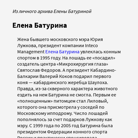
Из личного архива Елены Батуриной
Елена Батурина
Жена бывшего московского мэра Юрия
Лужкова, президент компании Inteco
Management
Елена Батурина
увлеклась конным
спортом в 1995 году. На лошадь ее «посадил»
создатель центра «Микрохирургия глаза»
Святослав Федоров. А президент Кабардино-
Балкарии Валерий Коков подарил первого
коня — кабардинского жеребца Шаулоха.
Правда, из-за скверного характера животного
ездить на нем Батурина не смогла. Первым ее
«полноценным» питомцем стал Лиловый,
которого она присмотрела у соседей по
Московскому ипподрому. Число лошадей
пополнялось за счет подарков Лужкову как
мэру. С 1999 года по 2005 год Батурина была
президентом Федерации конного спорта
России и практически спонсировала