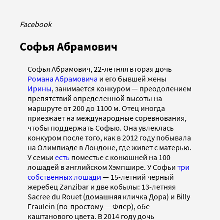
Facebook
Софья Абрамович
Софья Абрамович, 22-летняя вторая дочь
Романа Абрамовича
и его бывшей жены
Ирины
, занимается конкуром — преодолением
препятствий определенной высоты на
маршруте от 200 до 1100 м. Отец иногда
приезжает на международные соревнования,
чтобы поддержать Софью. Она увлеклась
конкуром после того, как в 2012 году побывала
на Олимпиаде в Лондоне, где живет с матерью.
У семьи
есть
поместье с конюшней на 100
лошадей в английском Хэмпшире. У Софьи
три
собственных лошади
— 15-летний черный
жеребец Zanzibar и две кобылы: 13-летняя
Sacree du Rouet (домашняя кличка Дора) и Billy
Fraulein (по-простому — Флер), обе
каштанового цвета. В 2014 году дочь